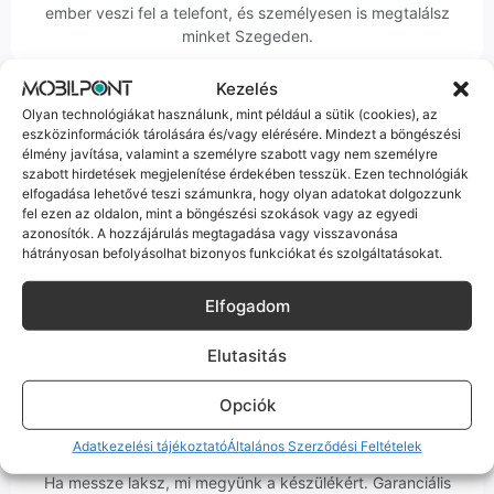
ember veszi fel a telefont, és személyesen is megtalálsz
minket Szegeden.
Kezelés
Olyan technológiákat használunk, mint például a sütik (cookies), az
eszközinformációk tárolására és/vagy elérésére. Mindezt a böngészési
élmény javítása, valamint a személyre szabott vagy nem személyre
szabott hirdetések megjelenítése érdekében tesszük. Ezen technológiák
Korrekt Ügyintézés
elfogadása lehetővé teszi számunkra, hogy olyan adatokat dolgozzunk
fel ezen az oldalon, mint a böngészési szokások vagy az egyedi
Hibázni emberi dolog, de a felelősségvállalás nálunk alap.
azonosítók. A hozzájárulás megtagadása vagy visszavonása
Ha ritkán előfordul egy hiba, nem kifogásokat keresünk,
hátrányosan befolyásolhat bizonyos funkciókat és szolgáltatásokat.
hanem megoldást. Szakértő kollégáink azonnal kézbe
veszik az ügyedet.
Elfogadom
Elutasitás
Opciók
Ingyenes Futár & Szerviz
Adatkezelési tájékoztató
Általános Szerződési Feltételek
Ha messze laksz, mi megyünk a készülékért. Garanciális