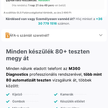
(Ha rendelsz
1 nap 21 óra 49 perc
-en belül)
A szállítás GLS Futárszolgálattal történik, az ára 2 490 Ft
Kérdésed van vagy Személyesen vannéd át?
Hívj minket a
+36
30 779 1516
számon.
ÁFA-s számlát szeretnél?
Minden készülék 80+ teszten
megy át
Minden nálunk eladott telefont az
M360
Diagnostics
professzionális rendszerével,
több mint
80 automatizált teszten
vizsgálunk át, többek
között:
Kijelző
Kamerák
Gombok
Készülék előélet