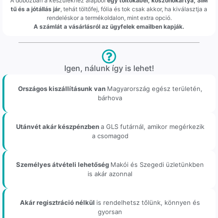
A dobozban a készülékhez alapból
egy töltőkábel, köszönőkártya, SIM
tű és a jótállás jár
, tehát töltőfej, fólia és tok csak akkor, ha kiválasztja a
rendeléskor a termékoldalon, mint extra opció.
A számlát a vásárlásról az ügyfelek emailben kapják.
Igen, nálunk így is lehet!
Országos kiszállításunk van
Magyarország egész területén,
bárhova
Utánvét akár készpénzben
a GLS futárnál, amikor megérkezik
a csomagod
Személyes átvételi lehetőség
Makói és Szegedi üzletünkben
is akár azonnal
Akár regisztráció nélkül
is rendelhetsz tőlünk, könnyen és
gyorsan