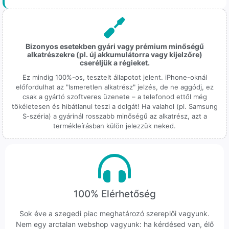
Bizonyos esetekben gyári vagy prémium minőségű
alkatrészekre (pl. új akkumulátorra vagy kijelzőre)
cseréljük a régieket.
Ez mindig 100%-os, tesztelt állapotot jelent. iPhone-oknál
előfordulhat az "Ismeretlen alkatrész" jelzés, de ne aggódj, ez
csak a gyártó szoftveres üzenete – a telefonod ettől még
tökéletesen és hibátlanul teszi a dolgát! Ha valahol (pl. Samsung
S-széria) a gyárinál rosszabb minőségű az alkatrész, azt a
termékleírásban külön jelezzük neked.
100% Elérhetőség
Sok éve a szegedi piac meghatározó szereplői vagyunk.
Nem egy arctalan webshop vagyunk: ha kérdésed van, élő