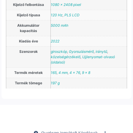
Kijelző felbontása
1080 x 2408 pixel
Kijelző típusa
120 Hz
,
PLS LCD
Akkumulátor
5000 mAh
kapacitás
Kiadás éve
2022
Szenzorok
giroszkóp
,
Gyorsulásmérő
,
iránytű
,
közelségérzékelő
,
Ujjlenyomat-olvasó
(oldalsó)
Termék méretek
165
,
4 mm
,
4 x 76
,
9 x 8
Termék tömege
197 g
Gyakran Ismételt Kérdések