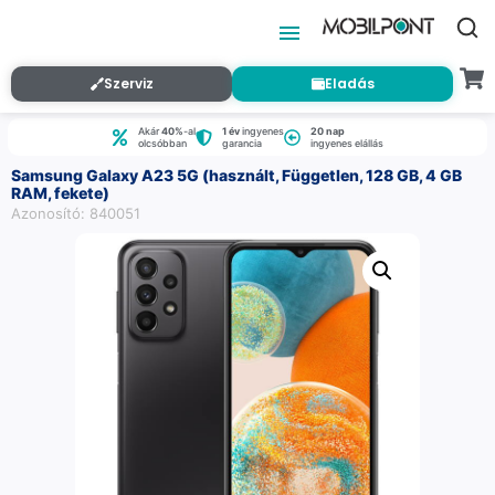
Szerviz
Eladás
Akár
40%
-al
1 év
ingyenes
20 nap
olcsóbban
garancia
ingyenes elállás
Samsung Galaxy A23 5G (használt, Független, 128 GB, 4 GB
RAM, fekete)
Azonosító: 840051