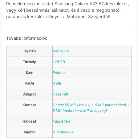
Rendeld meg most a(z) Samsung Galaxy A23 5G készüléket,
vagy kérj beszámítási ajánlatot, és élvezd a megbízható,
garanciás készülék előnyeit a Mobilpont Szegedtől!
További információk
Gyártó
Samsung
Tárhely
128 GB
Szín
Fekete
RAM
4 GB
Állapot
Használt
Kamera
Hátsó: 50 MP (széles) + 5 MP (ultraszéles) +
2 MP (makró) + 2 MP (mélység)
Hálózat
Független
Kijelző
6
,
6 hüvelyk