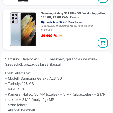
Samsung Galaxy S21 Ultra 5G (kiváló, független,
128 GB, 12 GB RAM, Ezüst)
Várható szállítás: 1-2 munkanap
A készülék rendszerbeállításai nem magyar
nyelvűek
89 990
Ft
27%
Samsung Galaxy A23 5G – használt, garanciás készülék
Szegedről, országos kiszállítással!
Főbb jellemzők:
– Modell: Samsung Galaxy A23 5G
– Tárhely: 128 GB
– RAM: 4 GB
– Kamera: Hátsó: 50 MP (széles) + 5 MP (ultraszéles) + 2 MP
(makró) + 2 MP (mélység) MP
– Szín: fekete
– Állapot: használt