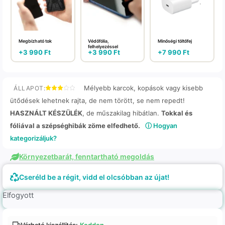
Megbízható tok
Védőfólia,
Minőségi töltőfej
felhelyezéssel
+
3 990
Ft
+
3 990
Ft
+
7 990
Ft
Mélyebb karcok, kopások vagy kisebb
ÁLLAPOT:
ütődések lehetnek rajta, de nem törött, se nem repedt!
HASZNÁLT KÉSZÜLÉK
, de műszakilag hibátlan.
Tokkal és
fóliával a szépséghibák zöme elfedhető.
ⓘ Hogyan
kategorizáljuk?
Környezetbarát, fenntartható megoldás
Cseréld be a régit, vidd el olcsóbban az újat!
Elfogyott
Várható kiszállítás:
Kedden