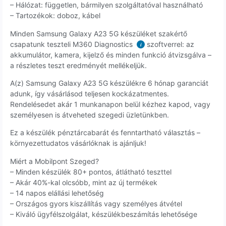
– Hálózat: független, bármilyen szolgáltatóval használható
– Tartozékok: doboz, kábel
Minden Samsung Galaxy A23 5G készüléket szakértő
csapatunk teszteli M360 Diagnostics
szoftverrel: az
i
akkumulátor, kamera, kijelző és minden funkció átvizsgálva –
a részletes teszt eredményét mellékeljük.
A(z) Samsung Galaxy A23 5G készülékre 6 hónap garanciát
adunk, így vásárlásod teljesen kockázatmentes.
Rendelésedet akár 1 munkanapon belül kézhez kapod, vagy
személyesen is átveheted szegedi üzletünkben.
Ez a készülék pénztárcabarát és fenntartható választás –
környezettudatos vásárlóknak is ajánljuk!
Miért a Mobilpont Szeged?
– Minden készülék 80+ pontos, átlátható teszttel
– Akár 40%-kal olcsóbb, mint az új termékek
– 14 napos elállási lehetőség
– Országos gyors kiszállítás vagy személyes átvétel
– Kiváló ügyfélszolgálat, készülékbeszámítás lehetősége