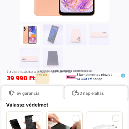
Ügyfeleink
valódi
,
nyilvános
üzletértékelései
A kép a gyártótól származik, csak illustráció
3 kamatmentes részlet
39 990
Ft
27% ÁFA
13 330 Ft
/ hónap
1 év garancia
20 nap elállás
Válassz védelmet