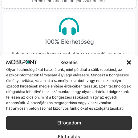
termékleírásban külön jelezzük neked.
100% Elérhetőség
Sok éve a szegedi piac meghatározó szereplői vagyunk.
Nem egy arctalan webshop vagyunk: ha kérdésed van, élő
Kezelés
ember veszi fel a telefont, és személyesen is megtalálsz
Olyan technológiákat használunk, mint például a sütik (cookies), az
minket Szegeden.
eszközinformációk tárolására és/vagy elérésére. Mindezt a böngészési
élmény javítása, valamint a személyre szabott vagy nem személyre
szabott hirdetések megjelenítése érdekében tesszük. Ezen technológiák
elfogadása lehetővé teszi számunkra, hogy olyan adatokat dolgozzunk
fel ezen az oldalon, mint a böngészési szokások vagy az egyedi
azonosítók. A hozzájárulás megtagadása vagy visszavonása
hátrányosan befolyásolhat bizonyos funkciókat és szolgáltatásokat.
Korrekt Ügyintézés
Elfogadom
Hibázni emberi dolog, de a felelősségvállalás nálunk alap.
Ha ritkán előfordul egy hiba, nem kifogásokat keresünk,
Elutasitás