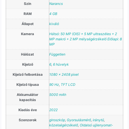
Szín
Narancs
RAM
4 GB
Állapot
kiváló
Kamera
Hátsó: 50 MP (OIS) + 5 MP ultraszéles + 2
MP makró + 2 MP mélységérzékelő Előlapi: 8
MP
Hálózat
Független
Kijelző
6
,
6 hüvelyk
Kijelző felbontása
1080 x 2408 pixel
Kijelző típusa
90 Hz
,
TFT LCD
Akkumulátor
5000 mAh
kapacitás
Kiadás éve
2022
Szenzorok
giroszkóp
,
Gyorsulásmérő
,
iránytű
,
közelségérzékelő
,
Oldalsó ujjlenyomat-