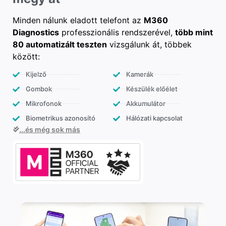
Minden nálunk eladott telefont az
M360
Diagnostics
professzionális rendszerével,
több mint
80 automatizált teszten
vizsgálunk át, többek
között:
Kijelző
Kamerák
Gombok
Készülék előélet
Mikrofonok
Akkumulátor
Biometrikus azonosító
Hálózati kapcsolat
...és még sok más