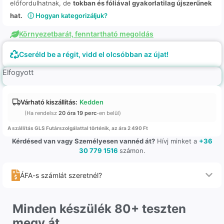
előfordulhatnak, de
tokban és fóliával gyakorlatilag újszerűnek
hat.
ⓘ Hogyan kategorizáljuk?
Környezetbarát, fenntartható megoldás
Cseréld be a régit, vidd el olcsóbban az újat!
Elfogyott
Várható kiszállítás:
Kedden
(Ha rendelsz
20 óra 19 perc
-en belül)
A szállítás GLS Futárszolgálattal történik, az ára 2 490 Ft
Kérdésed van vagy Személyesen vannéd át?
Hívj minket a
+36
30 779 1516
számon.
ÁFA-s számlát szeretnél?
Minden készülék 80+ teszten
megy át