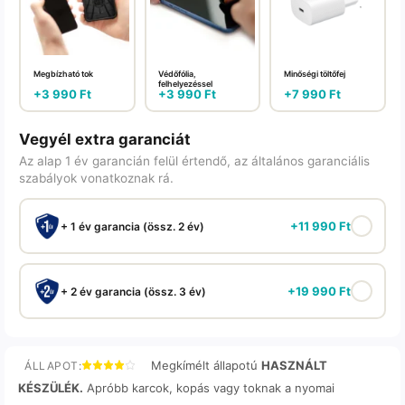
Megbízható tok
Védőfólia,
Minőségi töltőfej
felhelyezéssel
+
3 990
Ft
+
3 990
Ft
+
7 990
Ft
Vegyél extra garanciát
Az alap 1 év garancián felül értendő, az általános garanciális
szabályok vonatkoznak rá.
+
11 990
Ft
+ 1 év garancia (össz. 2 év)
+
19 990
Ft
+ 2 év garancia (össz. 3 év)
Megkímélt állapotú
HASZNÁLT
ÁLLAPOT:
KÉSZÜLÉK.
Apróbb karcok, kopás vagy toknak a nyomai