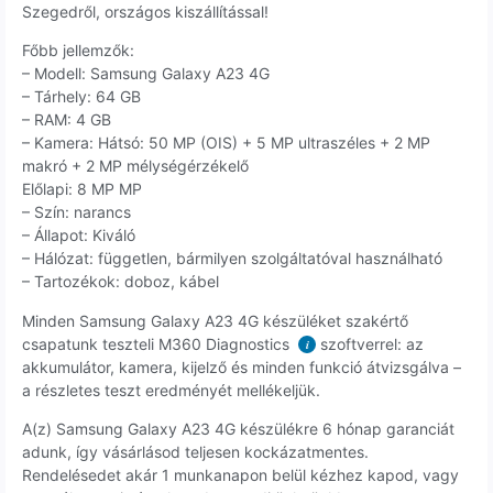
Szegedről, országos kiszállítással!
Főbb jellemzők:
– Modell: Samsung Galaxy A23 4G
– Tárhely: 64 GB
– RAM: 4 GB
– Kamera: Hátsó: 50 MP (OIS) + 5 MP ultraszéles + 2 MP
makró + 2 MP mélységérzékelő
Előlapi: 8 MP MP
– Szín: narancs
– Állapot: Kiváló
– Hálózat: független, bármilyen szolgáltatóval használható
– Tartozékok: doboz, kábel
Minden Samsung Galaxy A23 4G készüléket szakértő
csapatunk teszteli M360 Diagnostics
szoftverrel: az
i
akkumulátor, kamera, kijelző és minden funkció átvizsgálva –
a részletes teszt eredményét mellékeljük.
A(z) Samsung Galaxy A23 4G készülékre 6 hónap garanciát
adunk, így vásárlásod teljesen kockázatmentes.
Rendelésedet akár 1 munkanapon belül kézhez kapod, vagy