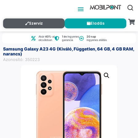
Szerviz
Eladás
Akár
40%
-al
1 év
ingyenes
20 nap
olcsóbban
garancia
ingyenes elállás
Samsung Galaxy A23 4G (Kiváló, Független, 64 GB, 4 GB RAM,
narancs)
Azonosító: 350223