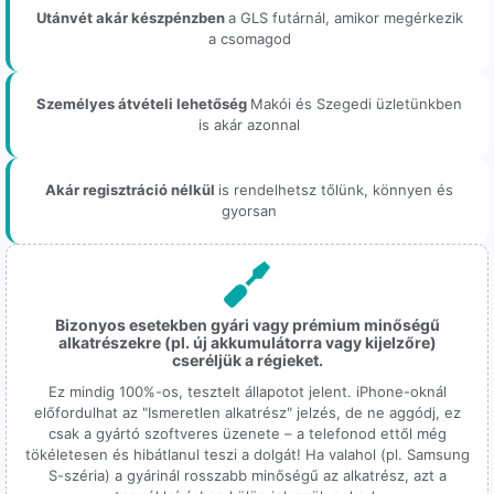
Utánvét akár készpénzben
a GLS futárnál, amikor megérkezik
a csomagod
Személyes átvételi lehetőség
Makói és Szegedi üzletünkben
is akár azonnal
Akár regisztráció nélkül
is rendelhetsz tőlünk, könnyen és
gyorsan
Bizonyos esetekben gyári vagy prémium minőségű
alkatrészekre (pl. új akkumulátorra vagy kijelzőre)
cseréljük a régieket.
Ez mindig 100%-os, tesztelt állapotot jelent. iPhone-oknál
előfordulhat az "Ismeretlen alkatrész" jelzés, de ne aggódj, ez
csak a gyártó szoftveres üzenete – a telefonod ettől még
tökéletesen és hibátlanul teszi a dolgát! Ha valahol (pl. Samsung
S-széria) a gyárinál rosszabb minőségű az alkatrész, azt a