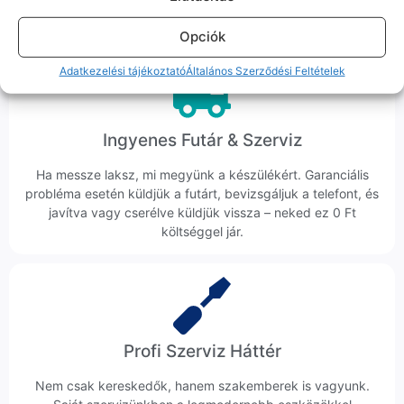
hanem megoldást. Szakértő kollégáink azonnal kézbe
veszik az ügyedet.
Opciók
Adatkezelési tájékoztató
Általános Szerződési Feltételek
Ingyenes Futár & Szerviz
Ha messze laksz, mi megyünk a készülékért. Garanciális
probléma esetén küldjük a futárt, bevizsgáljuk a telefont, és
javítva vagy cserélve küldjük vissza – neked ez 0 Ft
költséggel jár.
Profi Szerviz Háttér
Nem csak kereskedők, hanem szakemberek is vagyunk.