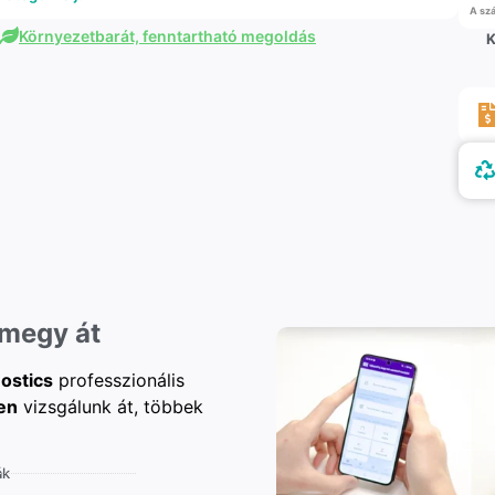
A szá
Környezetbarát, fenntartható megoldás
K
 megy át
ostics
professzionális
en
vizsgálunk át, többek
ák