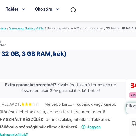
Tablet
Okosóra
éria
/
Samsung Galaxy A21s
/ Samsung Galaxy A21s (Jó, független, 32 GB, 3 GB RAM, 
M
,
etben
 32 GB, 3 GB RAM, kék)
3
Extra garanciát szeretnél?
Kiváló és Újszerű termékeinkre
összesen akár 3 év garanciát is kérhetsz!
Mélyebb karcok, kopások vagy kisebb
ÁLLAPOT:
Elfo
ütődések lehetnek rajta, de nem törött, se nem repedt!
HASZNÁLT KÉSZÜLÉK
, de műszakilag hibátlan.
Tokkal és
fóliával a szépséghibák zöme elfedhető.
ⓘ Hogyan
kategorizáljuk?