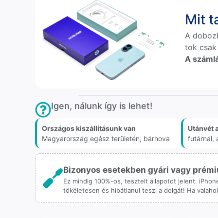
Mit 
A doboz
tok csak
A számlá
Igen, nálunk így is lehet!
Országos kiszállításunk van
Utánvét 
Magyarország egész területén, bárhova
futárnál
Bizonyos esetekben gyári vagy prémiu
Ez mindig 100%-os, tesztelt állapotot jelent. iPho
tökéletesen és hibátlanul teszi a dolgát! Ha valah