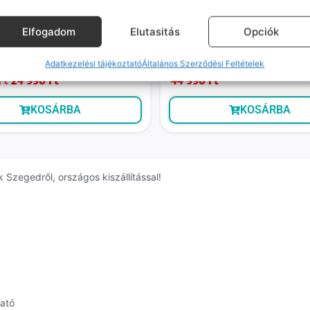
Game
Elfogadom
Elutasitás
Opciók
atch GT 2 (kiváló, független, 4
Samsung Galaxy A23 5G (újszer
B RAM, Fekete)
független, 64 GB, 4 GB RAM, Fe
Adatkezelési tájékoztató
Általános Szerződési Feltételek
ó szállítás: 1-2 munkanap
Várható szállítás: 1-2 munkanap
Ft
24 990
Ft
44 990
Ft
KOSÁRBA
KOSÁRBA
Szegedről, országos kiszállítással!
ható