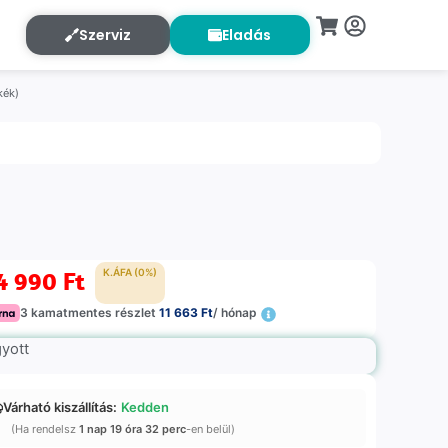
Szerviz
Eladás
kék)
4 990
Ft
K.ÁFA (0%)
3 kamatmentes részlet
11 663 Ft
/ hónap
gyott
Várható kiszállítás:
Kedden
(Ha rendelsz
1 nap 19 óra 32 perc
-en belül)