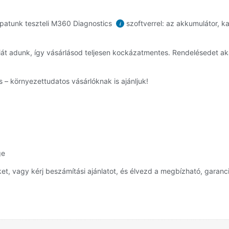
patunk teszteli M360 Diagnostics
szoftverrel: az akkumulátor, ka
i
át adunk, így vásárlásod teljesen kockázatmentes. Rendelésedet a
 – környezettudatos vásárlóknak is ajánljuk!
ge
, vagy kérj beszámítási ajánlatot, és élvezd a megbízható, garanci