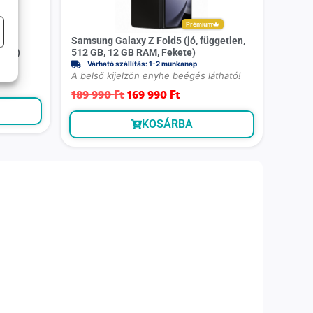
r
Prémium
ű,
Samsung Galaxy Z Fold5 (jó, független,
kete)
512 GB, 12 GB RAM, Fekete)
Várható szállítás: 1-2 munkanap
A belső kijelzön enyhe beégés látható!
189 990
Ft
169 990
Ft
KOSÁRBA