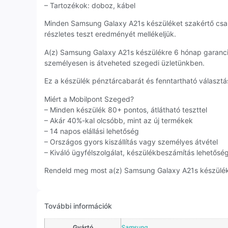
– Tartozékok: doboz, kábel
Minden Samsung Galaxy A21s készüléket szakértő csa
részletes teszt eredményét mellékeljük.
A(z) Samsung Galaxy A21s készülékre 6 hónap garanci
személyesen is átveheted szegedi üzletünkben.
Ez a készülék pénztárcabarát és fenntartható választás
Miért a Mobilpont Szeged?
– Minden készülék 80+ pontos, átlátható teszttel
– Akár 40%-kal olcsóbb, mint az új termékek
– 14 napos elállási lehetőség
– Országos gyors kiszállítás vagy személyes átvétel
– Kiváló ügyfélszolgálat, készülékbeszámítás lehetősé
Rendeld meg most a(z) Samsung Galaxy A21s készüléket
További információk
Gyártó
Samsung