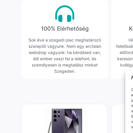
100% Elérhetőség
K
Sok éve a szegedi piac meghatározó
Hi
szereplői vagyunk. Nem egy arctalan
felelőssé
webshop vagyunk: ha kérdésed van,
előfor
élő ember veszi fel a telefont, és
keresün
személyesen is megtalálsz minket
kollég
Szegeden.
O
e
j
m
s
v
s