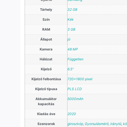
Tárhely
32 GB
Szín
Kék
RAM
3 GB
Állapot
jó
Kamera
48 MP
Hálózat
Független
Kijelző
6.5"
Kijelző felbontása
720×1600 pixel
Kijelző típusa
PLS LCD
Akkumulátor
5000mAh
kapacitás
Kiadás éve
2020
Szenzorok
giroszkóp
,
Gyorsulásmérő
,
iránytű
,
kö