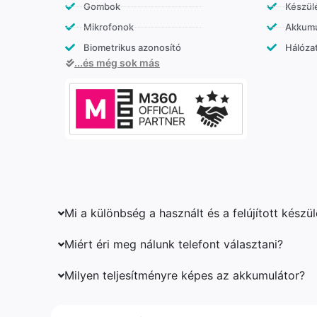
Gombok
Készülé
Mikrofonok
Akkumu
Biometrikus azonosító
Hálózat
...és még sok más
Mi a különbség a használt és a felújított készü
Miért éri meg nálunk telefont választani?
Milyen teljesítményre képes az akkumulátor?