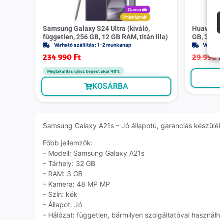
Gamer
Prémium
Samsung Galaxy S24 Ultra (kiváló,
Huawei W
független, 256 GB, 12 GB RAM, titán lila)
GB, 32 M
Várható szállítás: 1-2 munkanap
Várhat
234 990
Ft
29 990
Megtakarítás újhoz képest
akár 40%
KOSÁRBA
Samsung Galaxy A21s – Jó állapotú, garanciás készülék 
Főbb jellemzők:
– Modell: Samsung Galaxy A21s
– Tárhely: 32 GB
– RAM: 3 GB
– Kamera: 48 MP MP
– Szín: kék
– Állapot: Jó
– Hálózat: független, bármilyen szolgáltatóval használ