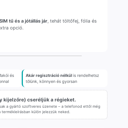
IM tű és a jótállás jár
, tehát töltőfej, fólia és
xtra opció.
akói és
Akár regisztráció nélkül
is rendelhetsz
onnal
tőlünk, könnyen és gyorsan
ijelzőre) cseréljük a régieket.
 csak a gyártó szoftveres üzenete – a telefonod ettől még
 a termékleírásban külön jelezzük neked.