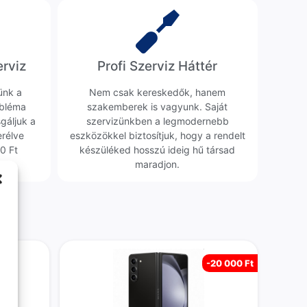
erviz
Profi Szerviz Háttér
ünk a
Nem csak kereskedők, hanem
obléma
szakemberek is vagyunk. Saját
sgáljuk a
szervizünkben a legmodernebb
erélve
eszközökkel biztosítjuk, hogy a rendelt
0 Ft
készüléked hosszú ideig hű társad
maradjon.
-
20 000 Ft