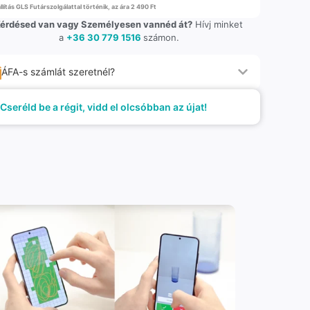
llítás GLS Futárszolgálattal történik, az ára 2 490 Ft
érdésed van vagy Személyesen vannéd át?
Hívj minket
a
+36 30 779 1516
számon.
ÁFA-s számlát szeretnél?
Cseréld be a régit, vidd el olcsóbban az újat!