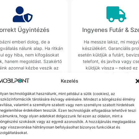
orrekt Ügyintézés
Ingyenes Futár & Sz
bázni emberi dolog, de a
Ha messze laksz, mi megy
gvállalás nálunk alap. Ha ritkán
készülékért. Garanciális pr
dul egy hiba, nem kifogásokat
esetén küldjük a futárt, beviz
k, hanem megoldást. Szakértő
telefont, és javítva vagy cs
áink azonnal kézbe veszik az
küldjük vissza – neked ez 
ügyedet.
költséggel jár.
Kezelés
lyan technológiákat használunk, mint például a sütik (cookies), az
Mások ezeket is megnézték
szközinformációk tárolására és/vagy elérésére. Mindezt a böngészési élmény
avítása, valamint a személyre szabott vagy nem személyre szabott hirdetések
egjelenítése érdekében tesszük. Ezen technológiák elfogadása lehetővé teszi
zámunkra, hogy olyan adatokat dolgozzunk fel ezen az oldalon, mint a
-
5 000 Ft
böngészési szokások vagy az egyedi azonosítók. A hozzájárulás megtagadása
agy visszavonása hátrányosan befolyásolhat bizonyos funkciókat és
zolgáltatásokat.