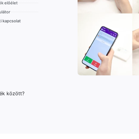
k előélet
látor
i kapcsolat
lék között?