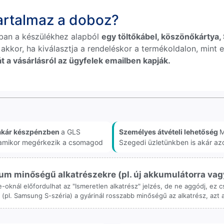
tartalmaz a doboz?
ban a készülékhez alapból
egy töltőkábel, köszönőkártya, S
 akkor, ha kiválasztja a rendeléskor a termékoldalon, mint e
t a vásárlásról az ügyfelek emailben kapják.
akár készpénzben
a GLS
Személyes átvételi lehetőség
M
, amikor megérkezik a csomagod
Szegedi üzletünkben is akár az
m minőségű alkatrészekre (pl. új akkumulátorra vagy k
ne-oknál előfordulhat az "Ismeretlen alkatrész" jelzés, de ne aggódj, ez
ol (pl. Samsung S-széria) a gyárinál rosszabb minőségű az alkatrész, azt