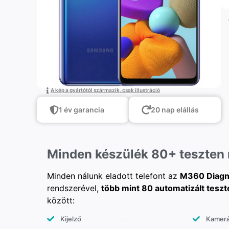
A kép a gyártótól származik, csak illustráció
1 év garancia
20 nap elállás
Minden készülék 80+ teszten
Minden nálunk eladott telefont az
M360 Diagn
rendszerével,
több mint 80 automatizált teszt
között:
Kijelző
Kamer