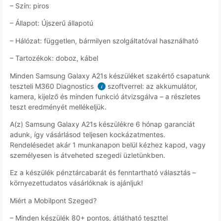
– Szín: piros
– Állapot: Újszerű állapotú
– Hálózat: független, bármilyen szolgáltatóval használható
– Tartozékok: doboz, kábel
Minden Samsung Galaxy A21s készüléket szakértő csapatunk
teszteli M360 Diagnostics
szoftverrel: az akkumulátor,
i
kamera, kijelző és minden funkció átvizsgálva – a részletes
teszt eredményét mellékeljük.
A(z) Samsung Galaxy A21s készülékre 6 hónap garanciát
adunk, így vásárlásod teljesen kockázatmentes.
Rendelésedet akár 1 munkanapon belül kézhez kapod, vagy
személyesen is átveheted szegedi üzletünkben.
Ez a készülék pénztárcabarát és fenntartható választás –
környezettudatos vásárlóknak is ajánljuk!
Miért a Mobilpont Szeged?
– Minden készülék 80+ pontos, átlátható teszttel