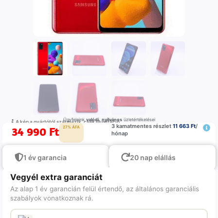
Ügyfeleink
valódi
,
nyilvános
üzletértékelései
A kép a gyártótól származik, csak illustráció
3 kamatmentes részlet
11 663 Ft
/
34 990
Ft
27% ÁFA
hónap
1 év garancia
20 nap elállás
Vegyél extra garanciát
Az alap 1 év garancián felül értendő, az általános garanciális
szabályok vonatkoznak rá.