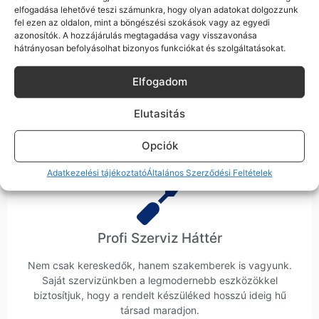
elfogadása lehetővé teszi számunkra, hogy olyan adatokat dolgozzunk
fel ezen az oldalon, mint a böngészési szokások vagy az egyedi
azonosítók. A hozzájárulás megtagadása vagy visszavonása
hátrányosan befolyásolhat bizonyos funkciókat és szolgáltatásokat.
Ingyenes Futár & Szerviz
Elfogadom
Ha messze laksz, mi megyünk a készülékért. Garanciális
Elutasitás
probléma esetén küldjük a futárt, bevizsgáljuk a telefont, és
javítva vagy cserélve küldjük vissza – neked ez 0 Ft
költséggel jár.
Opciók
Adatkezelési tájékoztató
Általános Szerződési Feltételek
Profi Szerviz Háttér
Nem csak kereskedők, hanem szakemberek is vagyunk.
Saját szervizünkben a legmodernebb eszközökkel
biztosítjuk, hogy a rendelt készüléked hosszú ideig hű
társad maradjon.