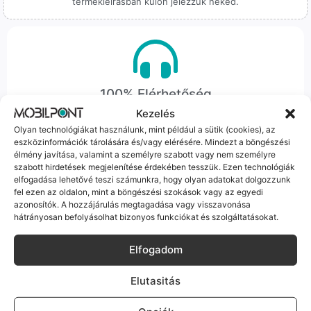
termékleírásban külön jelezzük neked.
100% Elérhetőség
Kezelés
Sok éve a szegedi piac meghatározó szereplői vagyunk.
Olyan technológiákat használunk, mint például a sütik (cookies), az
Nem egy arctalan webshop vagyunk: ha kérdésed van, élő
eszközinformációk tárolására és/vagy elérésére. Mindezt a böngészési
ember veszi fel a telefont, és személyesen is megtalálsz
élmény javítása, valamint a személyre szabott vagy nem személyre
minket Szegeden.
szabott hirdetések megjelenítése érdekében tesszük. Ezen technológiák
elfogadása lehetővé teszi számunkra, hogy olyan adatokat dolgozzunk
fel ezen az oldalon, mint a böngészési szokások vagy az egyedi
azonosítók. A hozzájárulás megtagadása vagy visszavonása
hátrányosan befolyásolhat bizonyos funkciókat és szolgáltatásokat.
Elfogadom
Korrekt Ügyintézés
Elutasitás
Hibázni emberi dolog, de a felelősségvállalás nálunk alap.
Ha ritkán előfordul egy hiba, nem kifogásokat keresünk,