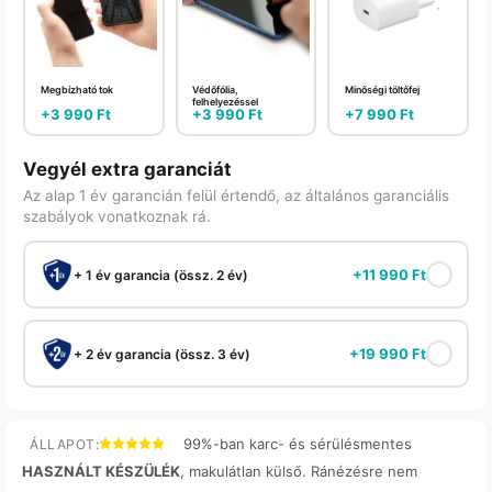
Megbízható tok
Védőfólia,
Minőségi töltőfej
felhelyezéssel
+
3 990
Ft
+
3 990
Ft
+
7 990
Ft
Vegyél extra garanciát
Az alap 1 év garancián felül értendő, az általános garanciális
szabályok vonatkoznak rá.
+
11 990
Ft
+ 1 év garancia (össz. 2 év)
+
19 990
Ft
+ 2 év garancia (össz. 3 év)
99%-ban karc- és sérülésmentes
ÁLLAPOT:
HASZNÁLT KÉSZÜLÉK
, makulátlan külső. Ránézésre nem