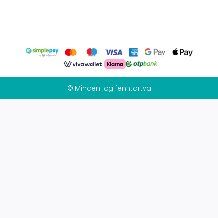
© Minden jog fenntartva