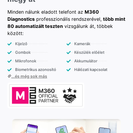
Minden nálunk eladott telefont az
M360
Diagnostics
professzionális rendszerével,
több mint
80 automatizált teszten
vizsgálunk át, többek
között:
Kijelző
Kamerák
Gombok
Készülék előélet
Mikrofonok
Akkumulátor
Biometrikus azonosító
Hálózati kapcsolat
...és még sok más