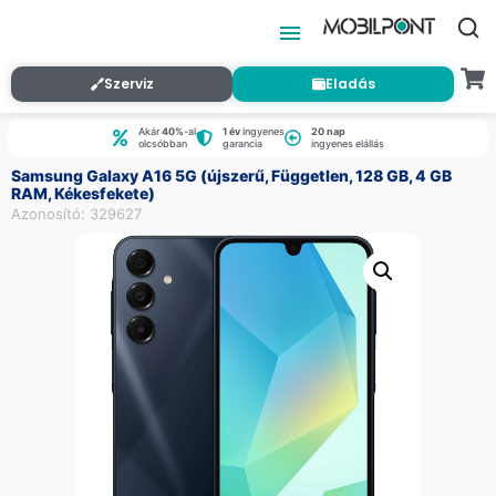
Szerviz
Eladás
Akár
40%
-al
1 év
ingyenes
20 nap
olcsóbban
garancia
ingyenes elállás
Samsung Galaxy A16 5G (újszerű, Független, 128 GB, 4 GB
RAM, Kékesfekete)
Azonosító: 329627