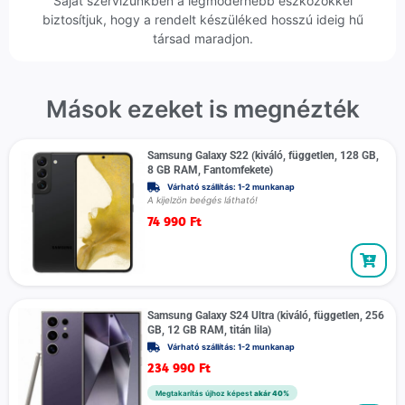
Saját szervizünkben a legmodernebb eszközökkel
biztosítjuk, hogy a rendelt készüléked hosszú ideig hű
társad maradjon.
Mások ezeket is megnézték
Samsung Galaxy S22 (kiváló, független, 128 GB,
8 GB RAM, Fantomfekete)
Várható szállítás: 1-2 munkanap
A kijelzön beégés látható!
74 990
Ft
Samsung Galaxy S24 Ultra (kiváló, független, 256
GB, 12 GB RAM, titán lila)
Várható szállítás: 1-2 munkanap
234 990
Ft
Megtakarítás újhoz képest
akár 40%