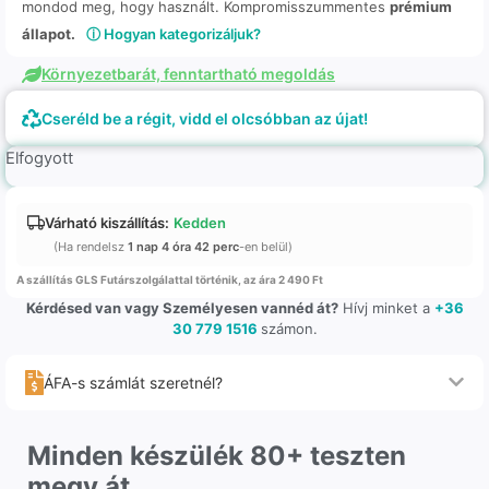
mondod meg, hogy használt. Kompromisszummentes
prémium
állapot.
ⓘ Hogyan kategorizáljuk?
Környezetbarát, fenntartható megoldás
Cseréld be a régit, vidd el olcsóbban az újat!
Elfogyott
Várható kiszállítás:
Kedden
(Ha rendelsz
1 nap 4 óra 42 perc
-en belül)
A szállítás GLS Futárszolgálattal történik, az ára 2 490 Ft
Kérdésed van vagy Személyesen vannéd át?
Hívj minket a
+36
30 779 1516
számon.
ÁFA-s számlát szeretnél?
Minden készülék 80+ teszten
megy át