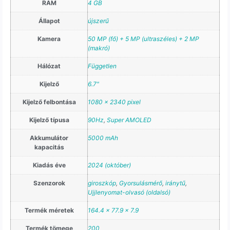
RAM
4 GB
Állapot
újszerű
Kamera
50 MP (fő) + 5 MP (ultraszéles) + 2 MP
(makró)
Hálózat
Független
Kijelző
6.7"
Kijelző felbontása
1080 x 2340 pixel
Kijelző típusa
90Hz
,
Super AMOLED
Akkumulátor
5000 mAh
kapacitás
Kiadás éve
2024 (október)
Szenzorok
giroszkóp
,
Gyorsulásmérő
,
iránytű
,
Ujjlenyomat-olvasó (oldalsó)
Termék méretek
164.4 x 77.9 x 7.9
Termék tömege
200