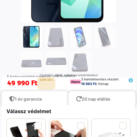
Ügyfeleink
valódi
,
nyilvános
üzletértékelései
A kép a gyártótól származik, csak illustráció
3 kamatmentes részlet
49 990
Ft
K.ÁFA (0%)
16 663 Ft
/ hónap
1 év garancia
20 nap elállás
Válassz védelmet