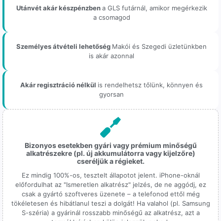
Utánvét akár készpénzben
a GLS futárnál, amikor megérkezik
a csomagod
Személyes átvételi lehetőség
Makói és Szegedi üzletünkben
is akár azonnal
Akár regisztráció nélkül
is rendelhetsz tőlünk, könnyen és
gyorsan
Bizonyos esetekben gyári vagy prémium minőségű
alkatrészekre (pl. új akkumulátorra vagy kijelzőre)
cseréljük a régieket.
Ez mindig 100%-os, tesztelt állapotot jelent. iPhone-oknál
előfordulhat az "Ismeretlen alkatrész" jelzés, de ne aggódj, ez
csak a gyártó szoftveres üzenete – a telefonod ettől még
tökéletesen és hibátlanul teszi a dolgát! Ha valahol (pl. Samsung
S-széria) a gyárinál rosszabb minőségű az alkatrész, azt a