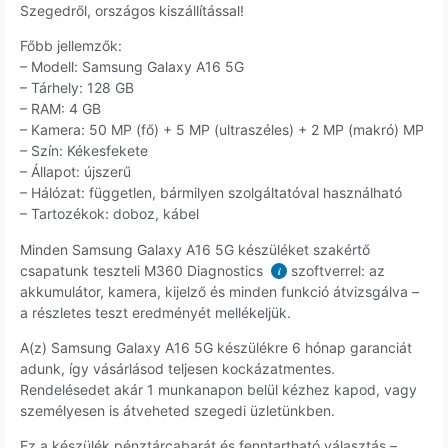
Szegedről, országos kiszállítással!
Főbb jellemzők:
– Modell: Samsung Galaxy A16 5G
– Tárhely: 128 GB
– RAM: 4 GB
– Kamera: 50 MP (fő) + 5 MP (ultraszéles) + 2 MP (makró) MP
– Szín: Kékesfekete
– Állapot: újszerű
– Hálózat: független, bármilyen szolgáltatóval használható
– Tartozékok: doboz, kábel
Minden Samsung Galaxy A16 5G készüléket szakértő
csapatunk teszteli M360 Diagnostics
szoftverrel: az
i
akkumulátor, kamera, kijelző és minden funkció átvizsgálva –
a részletes teszt eredményét mellékeljük.
A(z) Samsung Galaxy A16 5G készülékre 6 hónap garanciát
adunk, így vásárlásod teljesen kockázatmentes.
Rendelésedet akár 1 munkanapon belül kézhez kapod, vagy
személyesen is átveheted szegedi üzletünkben.
Ez a készülék pénztárcabarát és fenntartható választás –