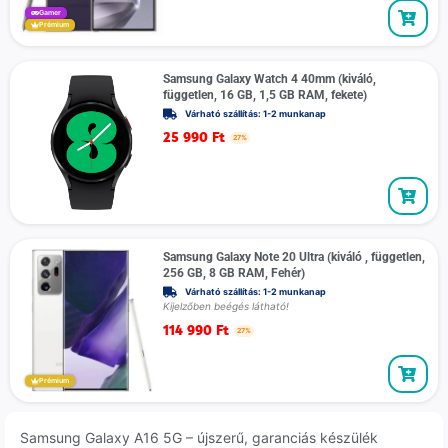
Gamer
Prémium
Samsung Galaxy Watch 4 40mm (kiváló,
független, 16 GB, 1,5 GB RAM, fekete)
Várható szállítás: 1-2 munkanap
25 990
Ft
27%
Samsung Galaxy Note 20 Ultra (kiváló , független,
256 GB, 8 GB RAM, Fehér)
Várható szállítás: 1-2 munkanap
Kijelzőben beégés látható!
114 990
Ft
27%
Prémium
Samsung Galaxy A16 5G – újszerű, garanciás készülék