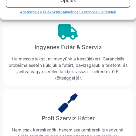
Opciók
hanem megoldást. Szakértő kollégáink azonnal kézbe
veszik az ügyedet.
Adatkezelési tájékoztató
Általános Szerződési Feltételek
Ingyenes Futár & Szerviz
Ha messze laksz, mi megyünk a készülékért. Garanciális
probléma esetén küldjük a futárt, bevizsgáljuk a telefont, és
javítva vagy cserélve küldjük vissza – neked ez 0 Ft
költséggel jár.
Profi Szerviz Háttér
Nem csak kereskedők, hanem szakemberek is vagyunk.