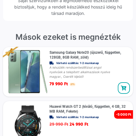
Saját szervizünkben a legmodernebb eszközökkel
biztosítjuk, hogy a rendelt készüléked hosszú ideig hű
társad maradjon.
Mások ezeket is megnézték
Samsung Galaxy Note20 (újszerű, független,
128GB, 8GB RAM, zöld)
Várható szállítás: 1-2 munkanap
A készülék rendszerbeállításai angol
nyelvűek a telepített alkalmazások nyelve
magyar., Cserélt kijelző!
79 990
Ft
27%
Huawei Watch GT 2 (kiváló, független, 4 GB, 32
MB RAM, Fekete)
-
5 000 Ft
Várható szállítás: 1-2 munkanap
29 990
Ft
24 990
Ft