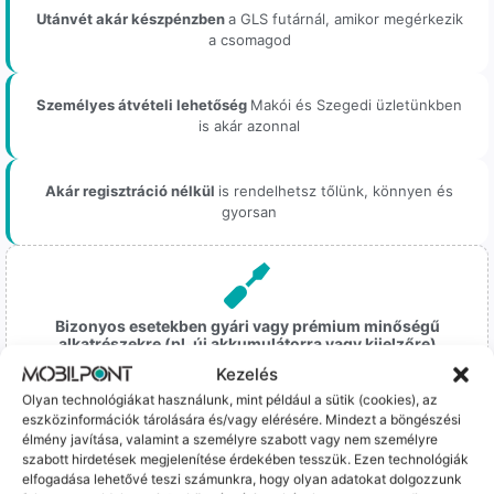
Utánvét akár készpénzben
a GLS futárnál, amikor megérkezik
a csomagod
Személyes átvételi lehetőség
Makói és Szegedi üzletünkben
is akár azonnal
Akár regisztráció nélkül
is rendelhetsz tőlünk, könnyen és
gyorsan
Bizonyos esetekben gyári vagy prémium minőségű
alkatrészekre (pl. új akkumulátorra vagy kijelzőre)
cseréljük a régieket.
Kezelés
Ez mindig 100%-os, tesztelt állapotot jelent. iPhone-oknál
Olyan technológiákat használunk, mint például a sütik (cookies), az
előfordulhat az "Ismeretlen alkatrész" jelzés, de ne aggódj, ez
eszközinformációk tárolására és/vagy elérésére. Mindezt a böngészési
csak a gyártó szoftveres üzenete – a telefonod ettől még
élmény javítása, valamint a személyre szabott vagy nem személyre
tökéletesen és hibátlanul teszi a dolgát! Ha valahol (pl. Samsung
szabott hirdetések megjelenítése érdekében tesszük. Ezen technológiák
S-széria) a gyárinál rosszabb minőségű az alkatrész, azt a
elfogadása lehetővé teszi számunkra, hogy olyan adatokat dolgozzunk