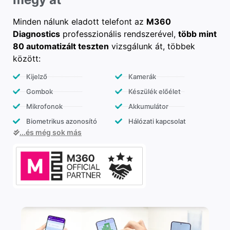
Minden nálunk eladott telefont az
M360
Diagnostics
professzionális rendszerével,
több mint
80 automatizált teszten
vizsgálunk át, többek
között:
Kijelző
Kamerák
Gombok
Készülék előélet
Mikrofonok
Akkumulátor
Biometrikus azonosító
Hálózati kapcsolat
...és még sok más