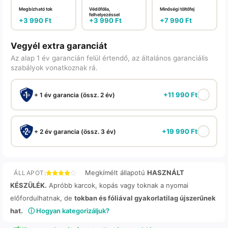
Megbízható tok
Védőfólia,
Minőségi töltőfej
felhelyezéssel
+
3 990
Ft
+
3 990
Ft
+
7 990
Ft
Vegyél extra garanciát
Az alap 1 év garancián felül értendő, az általános garanciális
szabályok vonatkoznak rá.
+
11 990
Ft
+ 1 év garancia (össz. 2 év)
+
19 990
Ft
+ 2 év garancia (össz. 3 év)
Megkímélt állapotú
HASZNÁLT
ÁLLAPOT:
KÉSZÜLÉK.
Apróbb karcok, kopás vagy toknak a nyomai
előfordulhatnak, de
tokban és fóliával gyakorlatilag újszerűnek
hat.
ⓘ Hogyan kategorizáljuk?