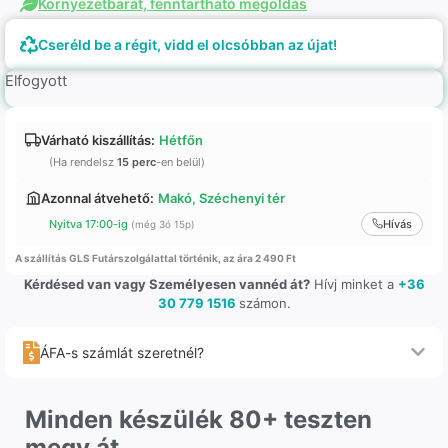
Környezetbarát, fenntartható megoldás
Cseréld be a régit, vidd el olcsóbban az újat!
Elfogyott
Várható kiszállítás:
Hétfőn
(Ha rendelsz
15 perc
-en belül)
Azonnal átvehető:
Makó, Széchenyi tér
Nyitva 17:00-ig
Hívás
(még 3ó 15p)
A szállítás GLS Futárszolgálattal történik, az ára 2 490 Ft
Kérdésed van vagy Személyesen vannéd át?
Hívj minket a
+36
30 779 1516
számon.
ÁFA-s számlát szeretnél?
Minden készülék 80+ teszten
megy át