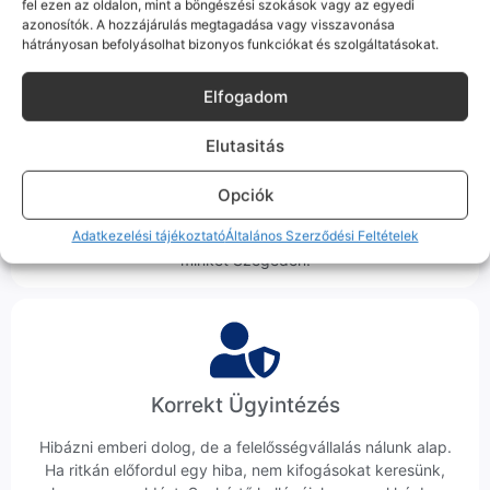
termékleírásban külön jelezzük neked.
fel ezen az oldalon, mint a böngészési szokások vagy az egyedi
azonosítók. A hozzájárulás megtagadása vagy visszavonása
hátrányosan befolyásolhat bizonyos funkciókat és szolgáltatásokat.
Elfogadom
Elutasitás
100% Elérhetőség
Sok éve a szegedi piac meghatározó szereplői vagyunk.
Opciók
Nem egy arctalan webshop vagyunk: ha kérdésed van, élő
Adatkezelési tájékoztató
Általános Szerződési Feltételek
ember veszi fel a telefont, és személyesen is megtalálsz
minket Szegeden.
Korrekt Ügyintézés
Hibázni emberi dolog, de a felelősségvállalás nálunk alap.
Ha ritkán előfordul egy hiba, nem kifogásokat keresünk,