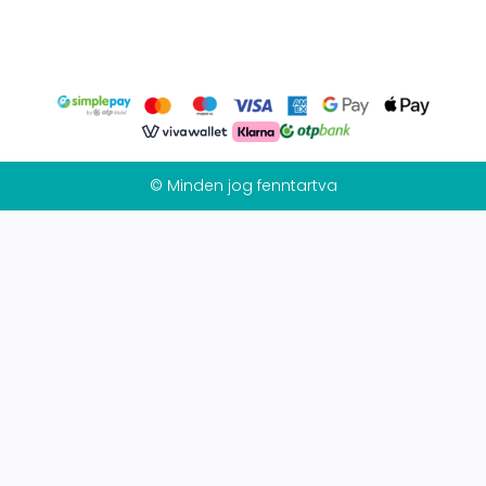
© Minden jog fenntartva