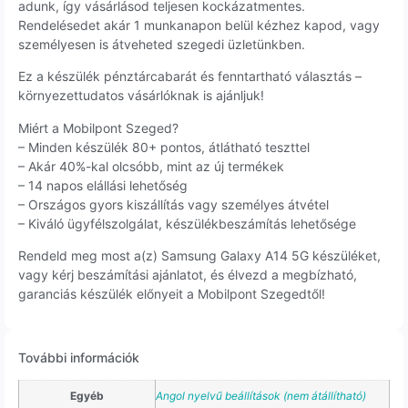
adunk, így vásárlásod teljesen kockázatmentes.
Rendelésedet akár 1 munkanapon belül kézhez kapod, vagy
személyesen is átveheted szegedi üzletünkben.
Ez a készülék pénztárcabarát és fenntartható választás –
környezettudatos vásárlóknak is ajánljuk!
Miért a Mobilpont Szeged?
– Minden készülék 80+ pontos, átlátható teszttel
– Akár 40%-kal olcsóbb, mint az új termékek
– 14 napos elállási lehetőség
– Országos gyors kiszállítás vagy személyes átvétel
– Kiváló ügyfélszolgálat, készülékbeszámítás lehetősége
Rendeld meg most a(z) Samsung Galaxy A14 5G készüléket,
vagy kérj beszámítási ajánlatot, és élvezd a megbízható,
garanciás készülék előnyeit a Mobilpont Szegedtől!
További információk
Egyéb
Angol nyelvű beállítások (nem átállítható)