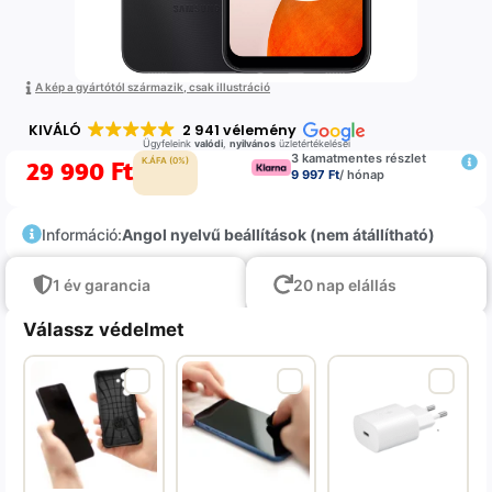
A kép a gyártótól származik, csak illustráció
KIVÁLÓ
2 941 vélemény
Ügyfeleink
valódi
,
nyilvános
üzletértékelései
3 kamatmentes részlet
29 990
Ft
K.ÁFA (0%)
9 997 Ft
/ hónap
Információ:
Angol nyelvű beállítások (nem átállítható)
1 év garancia
20 nap elállás
Válassz védelmet