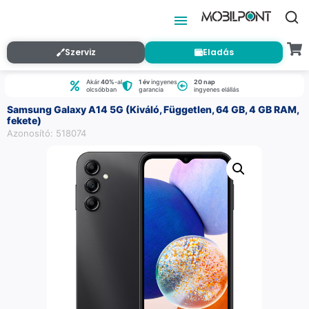
Szerviz
Eladás
Akár
40%
-al
1 év
ingyenes
20 nap
olcsóbban
garancia
ingyenes elállás
Samsung Galaxy A14 5G (Kiváló, Független, 64 GB, 4 GB RAM,
fekete)
Azonosító: 518074