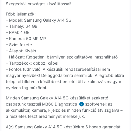
Szegedről, országos kiszállítással!
Főbb jellemzők:
– Modell: Samsung Galaxy A14 5G
– Tárhely: 64 GB
– RAM: 4 GB
– Kamera: 50 MP MP
– Szín: fekete
– Állapot: Kiváló
– Hálózat: független, bármilyen szolgáltatóval használható
– Tartozékok: doboz, kábel
– Fontos tudnivaló: A készülék rendszerbeállításai nem
magyar nyelvűek! De aggodalomra semmi ok! A legtöbb előre
telepített illetve a későbbiekben letöltött alkalmazás magyar
nyelven fog működni.
Minden Samsung Galaxy A14 5G készüléket szakértő
csapatunk teszteli M360 Diagnostics
szoftverrel: az
i
akkumulátor, kamera, kijelző és minden funkció átvizsgálva –
a részletes teszt eredményét mellékeljük.
A(z) Samsung Galaxy A14 5G készülékre 6 hónap garanciát