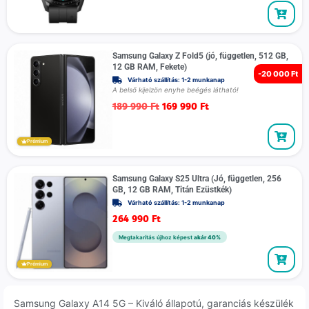
Samsung Galaxy Z Fold5 (jó, független, 512 GB,
12 GB RAM, Fekete)
-
20 000 Ft
Várható szállítás: 1-2 munkanap
A belső kijelzön enyhe beégés látható!
189 990
Ft
169 990
Ft
Prémium
Samsung Galaxy S25 Ultra (Jó, független, 256
GB, 12 GB RAM, Titán Ezüstkék)
Várható szállítás: 1-2 munkanap
264 990
Ft
Megtakarítás újhoz képest
akár 40%
Prémium
Samsung Galaxy A14 5G – Kiváló állapotú, garanciás készülék