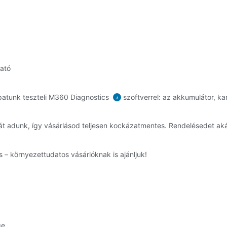
ható
atunk teszteli M360 Diagnostics
szoftverrel: az akkumulátor, ka
i
t adunk, így vásárlásod teljesen kockázatmentes. Rendelésedet a
 – környezettudatos vásárlóknak is ajánljuk!
ge