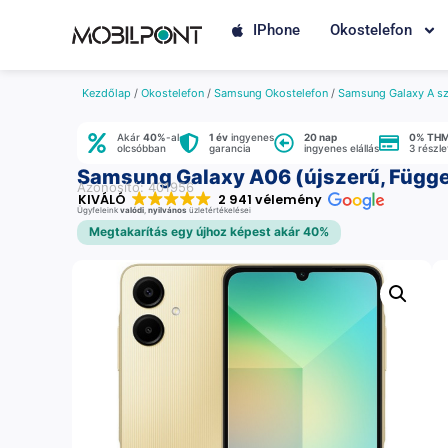
IPhone
Okostelefon
Kezdőlap
/
Okostelefon
/
Samsung Okostelefon
/
Samsung Galaxy A sz
Akár
40%
-al
1 év
ingyenes
20 nap
0% TH
olcsóbban
garancia
ingyenes elállás
3 részl
Samsung Galaxy A06 (újszerű, Függet
Azonosító: 401956
KIVÁLÓ
2 941 vélemény
Ügyfeleink
valódi
,
nyilvános
üzletértékelései
Megtakarítás egy újhoz képest akár 40%