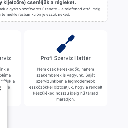
ijelzőre) cseréljük a régieket.
 csak a gyártó szoftveres üzenete – a telefonod ettől még
 a termékleírásban külön jelezzük neked.
erviz
Profi Szerviz Háttér
ünk a
Nem csak kereskedők, hanem
obléma
szakemberek is vagyunk. Saját
sgáljuk a
szervizünkben a legmodernebb
erélve
eszközökkel biztosítjuk, hogy a rendelt
0 Ft
készüléked hosszú ideig hű társad
maradjon.