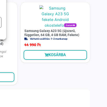
Gamer
Samsung Galaxy A23 5G (újszerű,
független, 64 GB, 4 GB RAM, Fekete)
Várható szállítás: 1-2 munkanap
ű,
ld)
44 990
Ft
angol
KOSÁRBA
ok