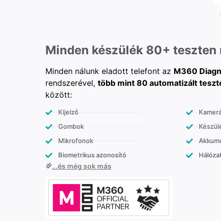
Minden készülék 80+ teszten
Minden nálunk eladott telefont az
M360 Diagn
rendszerével,
több mint 80 automatizált teszt
között:
Kijelző
Kamer
Gombok
Készülé
Mikrofonok
Akkumu
Biometrikus azonosító
Hálózat
...és még sok más