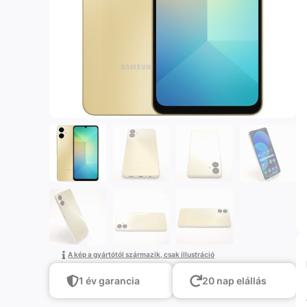
A kép a gyártótól származik, csak illustráció
1 év garancia
20 nap elállás