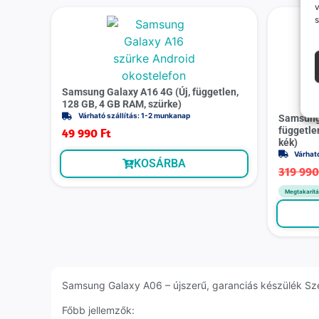
v
s
Samsung Galaxy A16 4G (Új, független,
128 GB, 4 GB RAM, szürke)
Várható szállítás: 1-2 munkanap
Samsung 
függetle
49 990
Ft
kék)
Várhat
KOSÁRBA
319 99
Megtakarítá
Samsung Galaxy A06 – újszerű, garanciás készülék Szeg
Főbb jellemzők: