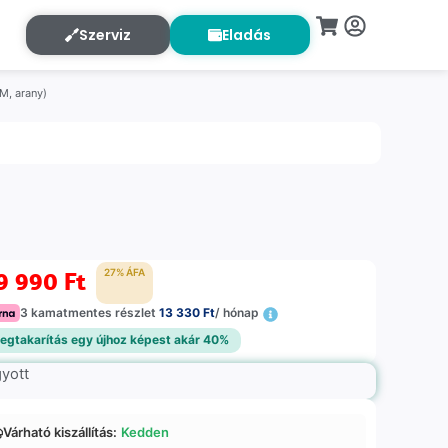
Szerviz
Eladás
M, arany)
9 990
Ft
27% ÁFA
3 kamatmentes részlet
13 330 Ft
/ hónap
egtakarítás egy újhoz képest akár 40%
gyott
Várható kiszállítás:
Kedden