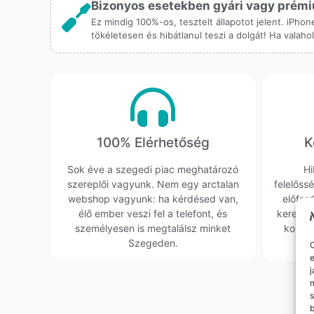
Bizonyos esetekben gyári vagy prémiu
Ez mindig 100%-os, tesztelt állapotot jelent. iPho
tökéletesen és hibátlanul teszi a dolgát! Ha valah
100% Elérhetőség
K
Sok éve a szegedi piac meghatározó
Hi
szereplői vagyunk. Nem egy arctalan
felelőssé
webshop vagyunk: ha kérdésed van,
előfor
élő ember veszi fel a telefont, és
keresün
személyesen is megtalálsz minket
kollég
Szegeden.
O
e
j
m
s