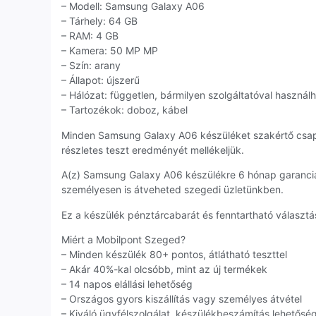
– Modell: Samsung Galaxy A06
– Tárhely: 64 GB
– RAM: 4 GB
– Kamera: 50 MP MP
– Szín: arany
– Állapot: újszerű
– Hálózat: független, bármilyen szolgáltatóval használ
– Tartozékok: doboz, kábel
Minden Samsung Galaxy A06 készüléket szakértő csap
részletes teszt eredményét mellékeljük.
A(z) Samsung Galaxy A06 készülékre 6 hónap garanciá
személyesen is átveheted szegedi üzletünkben.
Ez a készülék pénztárcabarát és fenntartható választás
Miért a Mobilpont Szeged?
– Minden készülék 80+ pontos, átlátható teszttel
– Akár 40%-kal olcsóbb, mint az új termékek
– 14 napos elállási lehetőség
– Országos gyors kiszállítás vagy személyes átvétel
– Kiváló ügyfélszolgálat, készülékbeszámítás lehetősé