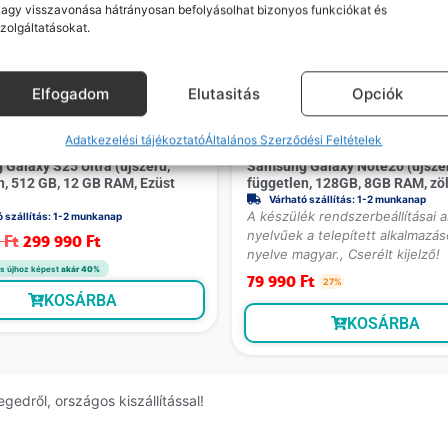
agy visszavonása hátrányosan befolyásolhat bizonyos funkciókat és
zolgáltatásokat.
-
20 000 Ft
Elfogadom
Elutasitás
Opciók
Adatkezelési tájékoztató
Általános Szerződési Feltételek
Prémium
Galaxy S25 Ultra (újszerű,
Samsung Galaxy Note20 (újszer
n, 512 GB, 12 GB RAM, Ezüst
független, 128GB, 8GB RAM, zö
Várható szállítás: 1-2 munkanap
A készülék rendszerbeállításai 
ó szállítás: 1-2 munkanap
nyelvűek a telepített alkalmazás
0
Ft
299 990
Ft
nyelve magyar., Cserélt kijelző!
s újhoz képest
akár 40%
79 990
Ft
27%
KOSÁRBA
KOSÁRBA
edről, országos kiszállítással!