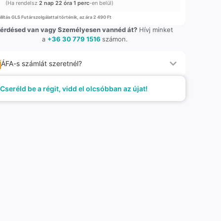
(Ha rendelsz
2 nap 22 óra 1 perc
-en belül)
llítás GLS Futárszolgálattal történik, az ára 2 490 Ft
érdésed van vagy Személyesen vannéd át?
Hívj minket
a
+36 30 779 1516
számon.
ÁFA-s számlát szeretnél?
Cseréld be a régit, vidd el olcsóbban az újat!