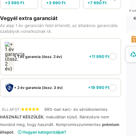
+
3 990
Ft
+
3 990
Ft
+
7 990
Ft
A szá
Vegyél extra garanciát
K
Az alap 1 év garancián felül értendő, az általános garanciális
szabályok vonatkoznak rá.
+
11 990
Ft
+ 1 év garancia (össz. 2 év)
+
19 990
Ft
+ 2 év garancia (össz. 3 év)
99%-ban karc- és sérülésmentes
ÁLLAPOT:
HASZNÁLT KÉSZÜLÉK
, makulátlan külső. Ránézésre nem
mondod meg, hogy használt. Kompromisszummentes
prémium
állapot.
ⓘ Hogyan kategorizáljuk?