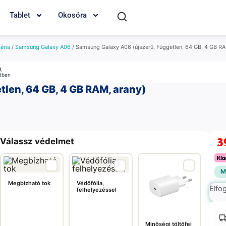
Tablet
Okosóra
éria
/
Samsung Galaxy A06
/ Samsung Galaxy A06 (újszerű, Független, 64 GB, 4 GB RA
M
,
etben
len, 64 GB, 4 GB RAM, arany)
3
Válassz védelmet
M
Megbízható tok
Védőfólia,
Elfo
felhelyezéssel
Minőségi töltőfej