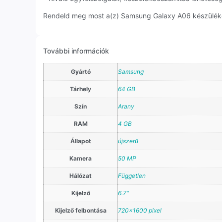
Rendeld meg most a(z) Samsung Galaxy A06 készüléket,
További információk
Gyártó
Samsung
Tárhely
64 GB
Szín
Arany
RAM
4 GB
Állapot
újszerű
Kamera
50 MP
Hálózat
Független
Kijelző
6.7"
Kijelző felbontása
720×1600 pixel