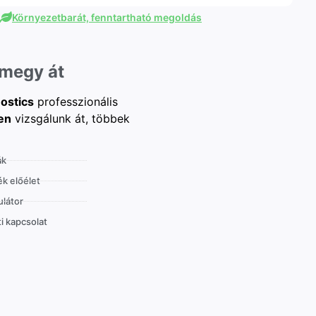
Környezetbarát, fenntartható megoldás
 megy át
ostics
professzionális
en
vizsgálunk át, többek
ák
k előélet
látor
i kapcsolat