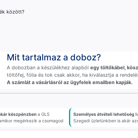
lék között?
Mit tartalmaz a doboz?
A dobozban a készülékhez alapból
egy töltőkábel, kösz
töltőfej, fólia és tok csak akkor, ha kiválasztja a rende
A számlát a vásárlásról az ügyfelek emailben kapják.
akár készpénzben
a GLS
Személyes átvételi lehetőség
M
, amikor megérkezik a csomagod
Szegedi üzletünkben is akár az