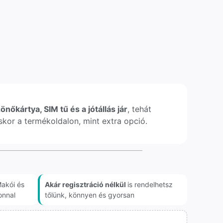
önőkártya, SIM tű és a jótállás jár
, tehát
léskor a termékoldalon, mint extra opció.
akói és
Akár regisztráció nélkül
is rendelhetsz
onnal
tőlünk, könnyen és gyorsan