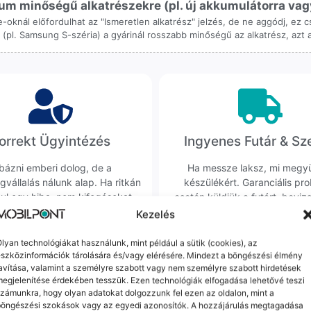
m minőségű alkatrészekre (pl. új akkumulátorra vagy k
ne-oknál előfordulhat az "Ismeretlen alkatrész" jelzés, de ne aggódj, ez
ol (pl. Samsung S-széria) a gyárinál rosszabb minőségű az alkatrész, azt
orrekt Ügyintézés
Ingyenes Futár & Sz
bázni emberi dolog, de a
Ha messze laksz, mi megy
gvállalás nálunk alap. Ha ritkán
készülékért. Garanciális pr
dul egy hiba, nem kifogásokat
esetén küldjük a futárt, beviz
k, hanem megoldást. Szakértő
telefont, és javítva vagy cs
Kezelés
áink azonnal kézbe veszik az
küldjük vissza – neked ez 
ügyedet.
költséggel jár.
lyan technológiákat használunk, mint például a sütik (cookies), az
szközinformációk tárolására és/vagy elérésére. Mindezt a böngészési élmény
avítása, valamint a személyre szabott vagy nem személyre szabott hirdetések
egjelenítése érdekében tesszük. Ezen technológiák elfogadása lehetővé teszi
Mások ezeket is megnézték
zámunkra, hogy olyan adatokat dolgozzunk fel ezen az oldalon, mint a
böngészési szokások vagy az egyedi azonosítók. A hozzájárulás megtagadása