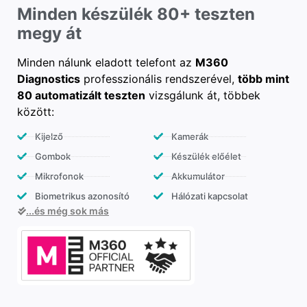
Minden készülék 80+ teszten
megy át
Minden nálunk eladott telefont az
M360
Diagnostics
professzionális rendszerével,
több mint
80 automatizált teszten
vizsgálunk át, többek
között:
Kijelző
Kamerák
Gombok
Készülék előélet
Mikrofonok
Akkumulátor
Biometrikus azonosító
Hálózati kapcsolat
...és még sok más