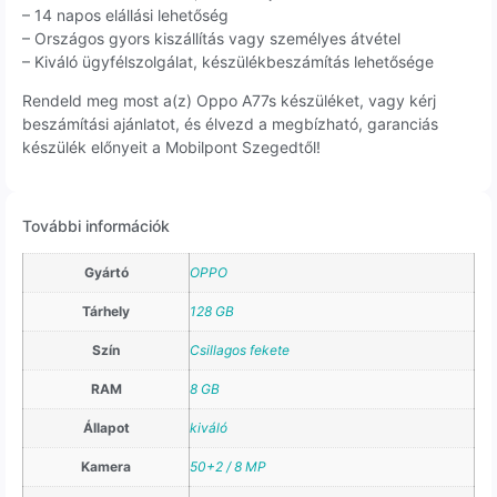
– 14 napos elállási lehetőség
– Országos gyors kiszállítás vagy személyes átvétel
– Kiváló ügyfélszolgálat, készülékbeszámítás lehetősége
Rendeld meg most a(z) Oppo A77s készüléket, vagy kérj
beszámítási ajánlatot, és élvezd a megbízható, garanciás
készülék előnyeit a Mobilpont Szegedtől!
További információk
Gyártó
OPPO
Tárhely
128 GB
Szín
Csillagos fekete
RAM
8 GB
Állapot
kiváló
Kamera
50+2 / 8 MP