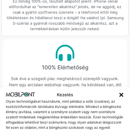
Ez mindig 100%-os, tesztelt állapotot jelent. iPhone-oknál
előfordulhat az "Ismeretlen alkatrész" jelzés, de ne aggódj, ez
csak a gyártó szoftveres üzenete – a telefonod ettől még
tökéletesen és hibátlanul teszi a dolgát! Ha valahol (pl. Samsung
S-széria) a gyárinál rosszabb minőségű az alkatrész, azt a
termékleírásban külön jelezzük neked.
100% Elérhetőség
Sok éve a szegedi piac meghatározó szereplői vagyunk.
Nem egy arctalan webshop vagyunk: ha kérdésed van, élő
ember veszi fel a telefont, és személyesen is megtalálsz
Kezelés
minket Szegeden.
Olyan technológiákat használunk, mint például a sütik (cookies), az
eszközinformációk tárolására és/vagy elérésére. Mindezt a böngészési
élmény javítása, valamint a személyre szabott vagy nem személyre
szabott hirdetések megjelenítése érdekében tesszük. Ezen technológiák
elfogadása lehetővé teszi számunkra, hogy olyan adatokat dolgozzunk
fel ezen az oldalon, mint a böngészési szokások vagy az egyedi