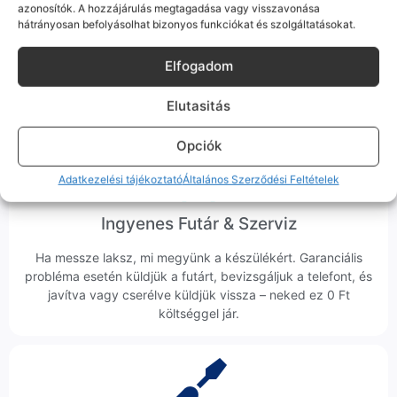
azonosítók. A hozzájárulás megtagadása vagy visszavonása
Korrekt Ügyintézés
hátrányosan befolyásolhat bizonyos funkciókat és szolgáltatásokat.
Hibázni emberi dolog, de a felelősségvállalás nálunk alap.
Elfogadom
Ha ritkán előfordul egy hiba, nem kifogásokat keresünk,
hanem megoldást. Szakértő kollégáink azonnal kézbe
Elutasitás
veszik az ügyedet.
Opciók
Adatkezelési tájékoztató
Általános Szerződési Feltételek
Ingyenes Futár & Szerviz
Ha messze laksz, mi megyünk a készülékért. Garanciális
probléma esetén küldjük a futárt, bevizsgáljuk a telefont, és
javítva vagy cserélve küldjük vissza – neked ez 0 Ft
költséggel jár.