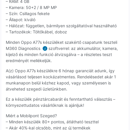
– RAM: 4 GB
– Kamera: 50+2 / 8 MP MP
– Szín: Csillagos fekete
– Állapot: kiváló
– Hálózat: független, bármilyen szolgáltatóval használható
– Tartozékok: Töltőkábel, doboz
Minden Oppo A77s készüléket szakértő csapatunk teszteli
M360 Diagnostics
szoftverrel: az akkumulátor, kamera,
i
kijelző és minden funkció átvizsgálva – a részletes teszt
eredményét mellékeljük.
A(z) Oppo A77s készülékre 6 hónap garanciát adunk, így
vásárlásod teljesen kockázatmentes. Rendelésedet akár 1
munkanapon belül kézhez kapod, vagy személyesen is
átveheted szegedi üzletünkben.
Ez a készülék pénztárcabarát és fenntartható választás –
környezettudatos vásárlóknak is ajánljuk!
Miért a Mobilpont Szeged?
– Minden készülék 80+ pontos, átlátható teszttel
– Akár 40%-kal olcsóbb, mint az új termékek