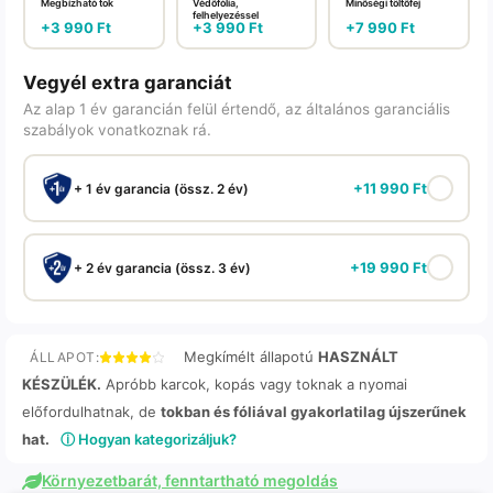
Megbízható tok
Védőfólia,
Minőségi töltőfej
felhelyezéssel
+
3 990
Ft
+
3 990
Ft
+
7 990
Ft
Vegyél extra garanciát
Az alap 1 év garancián felül értendő, az általános garanciális
szabályok vonatkoznak rá.
+
11 990
Ft
+ 1 év garancia (össz. 2 év)
+
19 990
Ft
+ 2 év garancia (össz. 3 év)
Megkímélt állapotú
HASZNÁLT
ÁLLAPOT:
KÉSZÜLÉK.
Apróbb karcok, kopás vagy toknak a nyomai
előfordulhatnak, de
tokban és fóliával gyakorlatilag újszerűnek
hat.
ⓘ Hogyan kategorizáljuk?
Környezetbarát, fenntartható megoldás