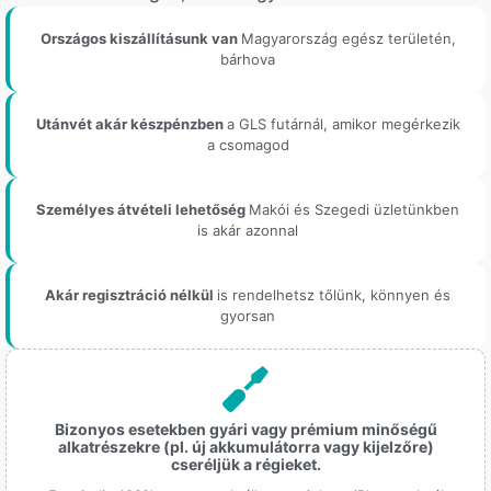
Országos kiszállításunk van
Magyarország egész területén,
bárhova
Utánvét akár készpénzben
a GLS futárnál, amikor megérkezik
a csomagod
Személyes átvételi lehetőség
Makói és Szegedi üzletünkben
is akár azonnal
Akár regisztráció nélkül
is rendelhetsz tőlünk, könnyen és
gyorsan
Bizonyos esetekben gyári vagy prémium minőségű
alkatrészekre (pl. új akkumulátorra vagy kijelzőre)
cseréljük a régieket.