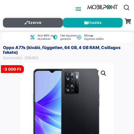
Szerviz
Eladás
Akár
40%
-al
1 év
ingyenes
20 nap
olcsóbban
garancia
ingyenes elállás
Oppo A77s (kiváló, független, 64 GB, 4 GB RAM, Csillagos
fekete)
Azonosító: 368462
-
3 000 Ft