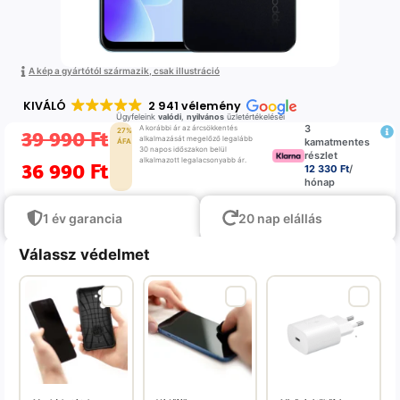
A kép a gyártótól származik, csak illustráció
KIVÁLÓ
2 941 vélemény
Ügyfeleink
valódi
,
nyilvános
üzletértékelései
3
A korábbi ár az árcsökkentés
39 990
Ft
27%
alkalmazását megelőző legalább
kamatmentes
ÁFA
30 napos időszakon belül
részlet
alkalmazott legalacsonyabb ár.
36 990
Ft
12 330 Ft
/
hónap
1 év garancia
20 nap elállás
Válassz védelmet