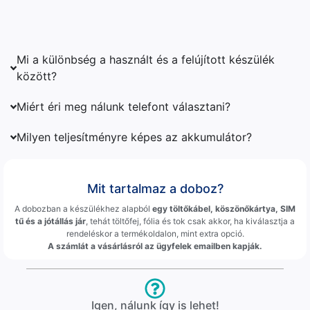
Mi a különbség a használt és a felújított készülék
között?
Miért éri meg nálunk telefont választani?
Milyen teljesítményre képes az akkumulátor?
Mit tartalmaz a doboz?
A dobozban a készülékhez alapból
egy töltőkábel, köszönőkártya, SIM
tű és a jótállás jár
, tehát töltőfej, fólia és tok csak akkor, ha kiválasztja a
rendeléskor a termékoldalon, mint extra opció.
A számlát a vásárlásról az ügyfelek emailben kapják.
Igen, nálunk így is lehet!