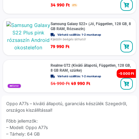
34 990
Ft
27%
Samsung Galaxy S22+ (Jó, Független, 128 GB, 8
GB RAM, Rózsaszín)
Várható szállítás: 1-2 munkanap
Kijelzőn beégés látható!
79 990
Ft
Realme GT2 (Kiváló állapotú, Független, 128 GB,
8 GB RAM, szürke)
-
5 000 Ft
Várható szállítás: 1-2 munkanap
54 990
Ft
49 990
Ft
Gamer
Oppo A77s – kiváló állapotú, garanciás készülék Szegedről,
országos kiszállítással!
Főbb jellemzők:
– Modell: Oppo A77s
– Tárhely: 64 GB