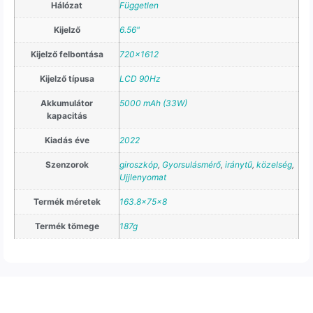
Hálózat
Független
Kijelző
6.56"
Kijelző felbontása
720×1612
Kijelző típusa
LCD 90Hz
Akkumulátor
5000 mAh (33W)
kapacitás
Kiadás éve
2022
Szenzorok
giroszkóp
,
Gyorsulásmérő
,
iránytű
,
közelség
,
Ujjlenyomat
Termék méretek
163.8x75x8
Termék tömege
187g