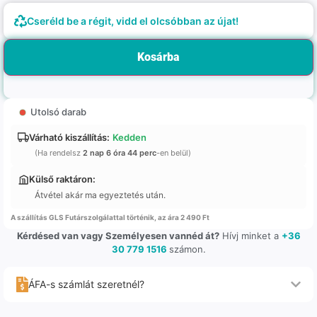
Cseréld be a régit, vidd el olcsóbban az újat!
Kosárba
Utolsó darab
Várható kiszállítás:
Kedden
(Ha rendelsz
2 nap 6 óra 44 perc
-en belül)
Külső raktáron:
Átvétel akár ma egyeztetés után.
A szállítás GLS Futárszolgálattal történik, az ára 2 490 Ft
Kérdésed van vagy Személyesen vannéd át?
Hívj minket a
+36
30 779 1516
számon.
ÁFA-s számlát szeretnél?