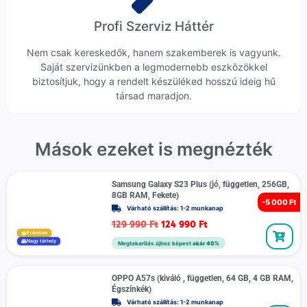
Profi Szerviz Háttér
Nem csak kereskedők, hanem szakemberek is vagyunk.
Saját szervizünkben a legmodernebb eszközökkel
biztosítjuk, hogy a rendelt készüléked hosszú ideig hű
társad maradjon.
Mások ezeket is megnézték
Samsung Galaxy S23 Plus (jó, független, 256GB,
8GB RAM, Fekete)
-
5 000 Ft
Várható szállítás: 1-2 munkanap
129 990
Ft
124 990
Ft
Prémium
Nagy tárhely
Megtakarítás újhoz képest
akár 40%
OPPO A57s (kiváló , független, 64 GB, 4 GB RAM,
Égszínkék)
Várható szállítás: 1-2 munkanap