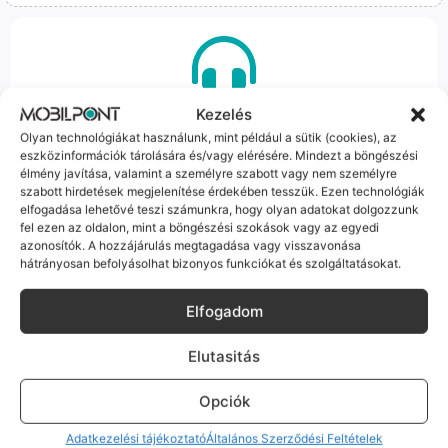
100% Elérhetőség
Kezelés
Olyan technológiákat használunk, mint például a sütik (cookies), az
Sok éve a szegedi piac meghatározó szereplői vagyunk.
eszközinformációk tárolására és/vagy elérésére. Mindezt a böngészési
Nem egy arctalan webshop vagyunk: ha kérdésed van, élő
élmény javítása, valamint a személyre szabott vagy nem személyre
szabott hirdetések megjelenítése érdekében tesszük. Ezen technológiák
ember veszi fel a telefont, és személyesen is megtalálsz
elfogadása lehetővé teszi számunkra, hogy olyan adatokat dolgozzunk
minket Szegeden.
fel ezen az oldalon, mint a böngészési szokások vagy az egyedi
azonosítók. A hozzájárulás megtagadása vagy visszavonása
hátrányosan befolyásolhat bizonyos funkciókat és szolgáltatásokat.
Elfogadom
Korrekt Ügyintézés
Elutasitás
Hibázni emberi dolog, de a felelősségvállalás nálunk alap.
Opciók
Ha ritkán előfordul egy hiba, nem kifogásokat keresünk,
hanem megoldást. Szakértő kollégáink azonnal kézbe
Adatkezelési tájékoztató
Általános Szerződési Feltételek