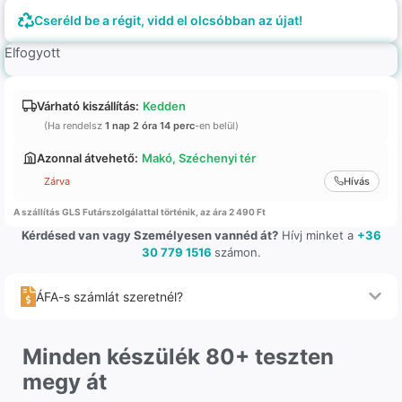
Cseréld be a régit, vidd el olcsóbban az újat!
Elfogyott
Várható kiszállítás:
Kedden
(Ha rendelsz
1 nap 2 óra 14 perc
-en belül)
Azonnal átvehető:
Makó, Széchenyi tér
Zárva
Hívás
A szállítás GLS Futárszolgálattal történik, az ára 2 490 Ft
Kérdésed van vagy Személyesen vannéd át?
Hívj minket a
+36
30 779 1516
számon.
ÁFA-s számlát szeretnél?
Minden készülék 80+ teszten
megy át