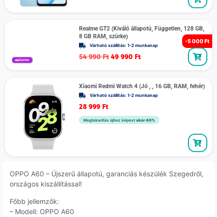
Realme GT2 (Kiváló állapotú, Független, 128 GB,
8 GB RAM, szürke)
-
5 000 Ft
Várható szállítás: 1-2 munkanap
54 990
Ft
49 990
Ft
Gamer
Xiaomi Redmi Watch 4 (Jó , , 16 GB, RAM, fehér)
Várható szállítás: 1-2 munkanap
28 999
Ft
Megtakarítás újhoz képest
akár 40%
OPPO A60 – Újszerű állapotú, garanciás készülék Szegedről,
országos kiszállítással!
Főbb jellemzők:
– Modell: OPPO A60