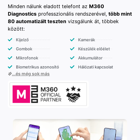
Minden nálunk eladott telefont az
M360
Diagnostics
professzionális rendszerével,
több mint
80 automatizált teszten
vizsgálunk át, többek
között:
Kijelző
Kamerák
Gombok
Készülék előélet
Mikrofonok
Akkumulátor
Biometrikus azonosító
Hálózati kapcsolat
...és még sok más