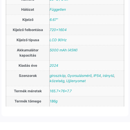
Hálózat
Független
Kijelző
6.67"
Kijelző felbontása
720×1604
Kijelző típusa
LCD 90Hz
Akkumulátor
5000 mAh (45W)
kapacitás
Kiadás éve
2024
Szenzorok
giroszkóp
,
Gyorsulásmérő
,
IP54
,
iránytű
,
közelség
,
Ujjlenyomat
Termék méretek
165.7x76x7.7
Termék tömege
186g