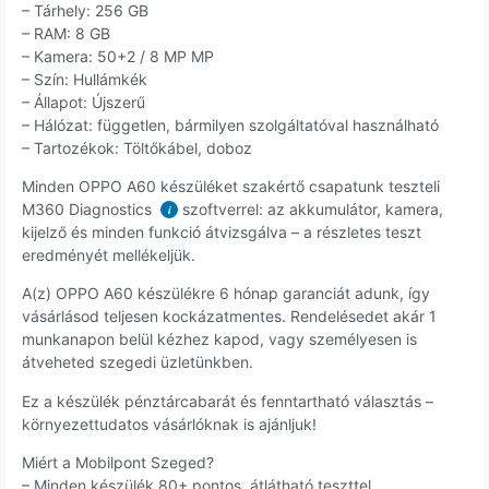
– Tárhely: 256 GB
– RAM: 8 GB
– Kamera: 50+2 / 8 MP MP
– Szín: Hullámkék
– Állapot: Újszerű
– Hálózat: független, bármilyen szolgáltatóval használható
– Tartozékok: Töltőkábel, doboz
Minden OPPO A60 készüléket szakértő csapatunk teszteli
M360 Diagnostics
szoftverrel: az akkumulátor, kamera,
i
kijelző és minden funkció átvizsgálva – a részletes teszt
eredményét mellékeljük.
A(z) OPPO A60 készülékre 6 hónap garanciát adunk, így
vásárlásod teljesen kockázatmentes. Rendelésedet akár 1
munkanapon belül kézhez kapod, vagy személyesen is
átveheted szegedi üzletünkben.
Ez a készülék pénztárcabarát és fenntartható választás –
környezettudatos vásárlóknak is ajánljuk!
Miért a Mobilpont Szeged?
– Minden készülék 80+ pontos, átlátható teszttel