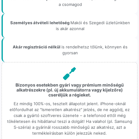
a csomagod
Személyes átvételi lehetőség
Makói és Szegedi üzletünkben
is akár azonnal
Akár regisztráció nélkül
is rendelhetsz tőlünk, könnyen és
gyorsan
Bizonyos esetekben gyári vagy prémium minőségű
alkatrészekre (pl. új akkumulátorra vagy kijelzőre)
cseréljük a régieket.
Ez mindig 100%-os, tesztelt állapotot jelent. iPhone-oknál
előfordulhat az "Ismeretlen alkatrész" jelzés, de ne aggódj, ez
csak a gyártó szoftveres üzenete – a telefonod ettől még
tökéletesen és hibátlanul teszi a dolgát! Ha valahol (pl. Samsung
S-széria) a gyárinál rosszabb minőségű az alkatrész, azt a
termékleírásban külön jelezzük neked.