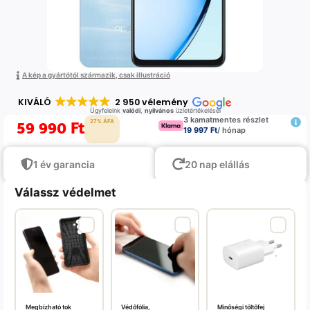
A kép a gyártótól származik, csak illustráció
KIVÁLÓ
2 950 vélemény
Ügyfeleink
valódi
,
nyilvános
üzletértékelései
3 kamatmentes részlet
59 990
Ft
27% ÁFA
19 997 Ft
/ hónap
1 év garancia
20 nap elállás
Válassz védelmet
Megbízható tok
Védőfólia,
Minőségi töltőfej