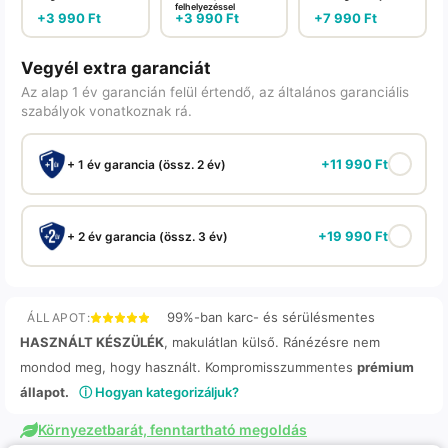
felhelyezéssel
+
3 990
Ft
+
3 990
Ft
+
7 990
Ft
Vegyél extra garanciát
Az alap 1 év garancián felül értendő, az általános garanciális
szabályok vonatkoznak rá.
+
11 990
Ft
+ 1 év garancia (össz. 2 év)
+
19 990
Ft
+ 2 év garancia (össz. 3 év)
99%-ban karc- és sérülésmentes
ÁLLAPOT:
HASZNÁLT KÉSZÜLÉK
, makulátlan külső. Ránézésre nem
mondod meg, hogy használt. Kompromisszummentes
prémium
állapot.
ⓘ Hogyan kategorizáljuk?
Környezetbarát, fenntartható megoldás