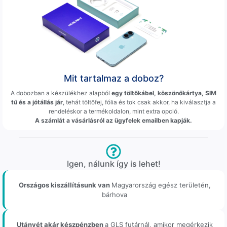
Mit tartalmaz a doboz?
A dobozban a készülékhez alapból
egy töltőkábel, köszönőkártya, SIM
tű és a jótállás jár
, tehát töltőfej, fólia és tok csak akkor, ha kiválasztja a
rendeléskor a termékoldalon, mint extra opció.
A számlát a vásárlásról az ügyfelek emailben kapják.
Igen, nálunk így is lehet!
Országos kiszállításunk van
Magyarország egész területén,
bárhova
Utánvét akár készpénzben
a GLS futárnál, amikor megérkezik