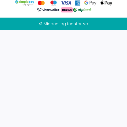
© Minden jog fenntartva