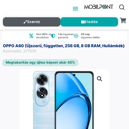
Szerviz
Eladás
Akár
40%
-al
1 év
ingyenes
20 nap
olcsóbban
garancia
ingyenes elállás
OPPO A60 (Újszerű, független, 256 GB, 8 GB RAM, Hullámkék)
Azonosító: 277074
Megtakarítás egy újhoz képest akár 40%