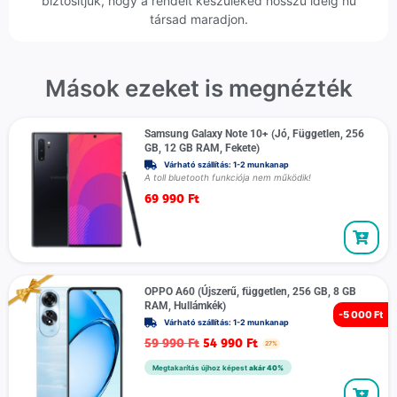
biztosítjuk, hogy a rendelt készüléked hosszú ideig hű
társad maradjon.
Mások ezeket is megnézték
Samsung Galaxy Note 10+ (Jó, Független, 256
GB, 12 GB RAM, Fekete)
Várható szállítás: 1-2 munkanap
A toll bluetooth funkciója nem működik!
69 990
Ft
OPPO A60 (Újszerű, független, 256 GB, 8 GB
RAM, Hullámkék)
-
5 000 Ft
Várható szállítás: 1-2 munkanap
59 990
Ft
54 990
Ft
27%
Megtakarítás újhoz képest
akár 40%