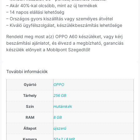
– Akár 40%-kal olcsóbb, mint az új termékek
– 14 napos elállási lehetőség
– Országos gyors kiszállítás vagy személyes átvétel
– Kiváló ügyfélszolgálat, készülékbeszámítás lehetősége
Rendeld meg most a(z) OPPO A60 készüléket, vagy kérj
beszámítási ajánlatot, és élvezd a megbízható, garanciás
készülék előnyeit a Mobilpont Szegedtől!
További információk
Gyártó
OPPO
Tárhely
256 GB
Szín
Hullámkék
RAM
8 GB
Állapot
újszerű
Kamera
50+2 / 8 MP