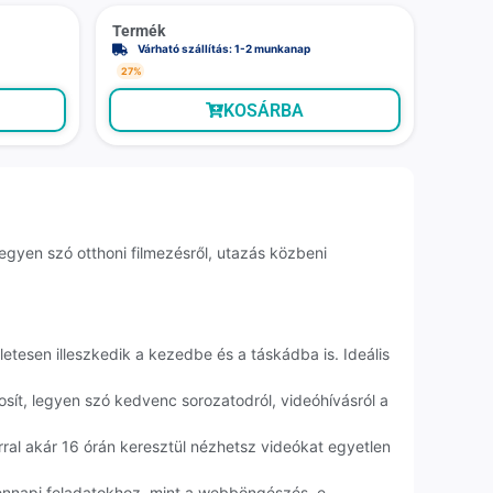
Termék
Várható szállítás: 1-2 munkanap
27%
KOSÁRBA
egyen szó otthoni filmezésről, utazás közbeni
esen illeszkedik a kezedbe és a táskádba is. Ideális
osít, legyen szó kedvenc sorozatodról, videóhívásról a
al akár 16 órán keresztül nézhetsz videókat egyetlen
nnapi feladatokhoz, mint a webböngészés, e-