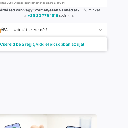
llítás GLS Futárszolgálattal történik, az ára 2 490 Ft
érdésed van vagy Személyesen vannéd át?
Hívj minket
a
+36 30 779 1516
számon.
ÁFA-s számlát szeretnél?
Cseréld be a régit, vidd el olcsóbban az újat!