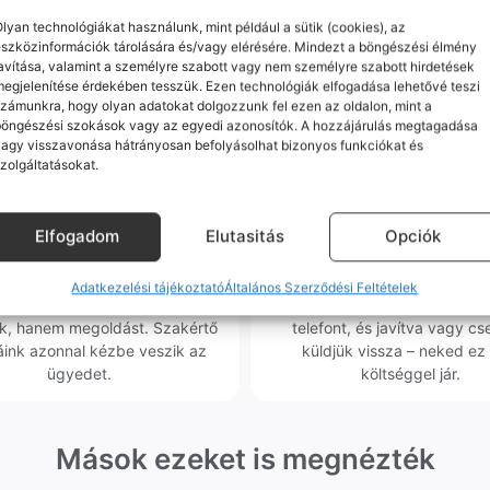
m minőségű alkatrészekre (pl. új akkumulátorra vagy k
lyan technológiákat használunk, mint például a sütik (cookies), az
ne-oknál előfordulhat az "Ismeretlen alkatrész" jelzés, de ne aggódj, ez
szközinformációk tárolására és/vagy elérésére. Mindezt a böngészési élmény
ol (pl. Samsung S-széria) a gyárinál rosszabb minőségű az alkatrész, azt
avítása, valamint a személyre szabott vagy nem személyre szabott hirdetések
egjelenítése érdekében tesszük. Ezen technológiák elfogadása lehetővé teszi
zámunkra, hogy olyan adatokat dolgozzunk fel ezen az oldalon, mint a
böngészési szokások vagy az egyedi azonosítók. A hozzájárulás megtagadása
agy visszavonása hátrányosan befolyásolhat bizonyos funkciókat és
zolgáltatásokat.
orrekt Ügyintézés
Ingyenes Futár & Sz
Elfogadom
Elutasitás
Opciók
bázni emberi dolog, de a
Ha messze laksz, mi megy
gvállalás nálunk alap. Ha ritkán
készülékért. Garanciális pr
Adatkezelési tájékoztató
Általános Szerződési Feltételek
dul egy hiba, nem kifogásokat
esetén küldjük a futárt, beviz
k, hanem megoldást. Szakértő
telefont, és javítva vagy cs
áink azonnal kézbe veszik az
küldjük vissza – neked ez 
ügyedet.
költséggel jár.
Mások ezeket is megnézték