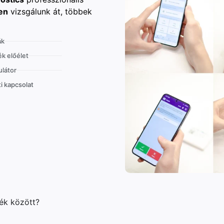
en
vizsgálunk át, többek
ák
k előélet
látor
i kapcsolat
lék között?