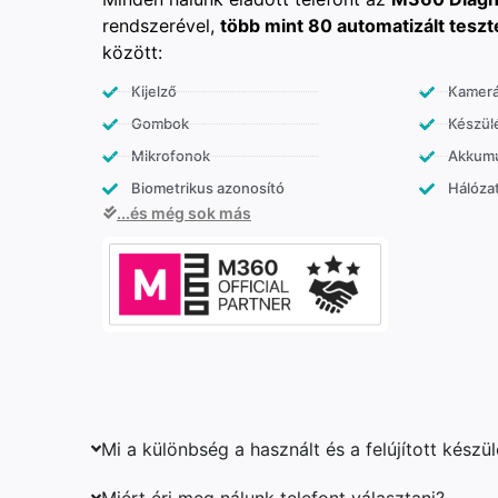
rendszerével,
több mint 80 automatizált teszt
között:
Kijelző
Kamer
Gombok
Készülé
Mikrofonok
Akkumu
Biometrikus azonosító
Hálózat
...és még sok más
Mi a különbség a használt és a felújított készü
Miért éri meg nálunk telefont választani?