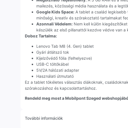
mailezés, közösségi média használata és a legtö
Google Kids Space:
A tablet a család legkisebb t
minőségi, kreatív és szórakoztató tartalmakat fe
Azonnali Védelem:
Nem kell külön kiegészítőket 
készülék az első pillanattól kezdve védve van a 
Doboz Tartalma:
Lenovo Tab M8 (4. Gen) tablet
Gyári átlátszó tok
Kijelzővédő fólia (felhelyezve)
USB-C töltőkábel
5V/2A hálózati adapter
Használati útmutató
Ez a tablet tökéletes választás diákoknak, családokn
szórakozáshoz és kapcsolattartáshoz.
Rendeld meg most a Mobilpont Szeged webshopjából 
További információk