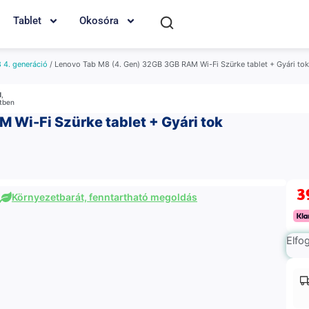
Tablet
Okosóra
 4. generáció
/ Lenovo Tab M8 (4. Gen) 32GB 3GB RAM Wi-Fi Szürke tablet + Gyári tok
M
,
etben
 Wi-Fi Szürke tablet + Gyári tok
3
Környezetbarát, fenntartható megoldás
Elfo