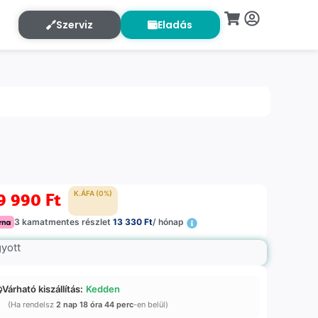
Szerviz
Eladás
9 990
Ft
K.ÁFA (0%)
3 kamatmentes részlet
13 330 Ft
/ hónap
gyott
Várható kiszállítás:
Kedden
(Ha rendelsz
2 nap 18 óra 44 perc
-en belül)