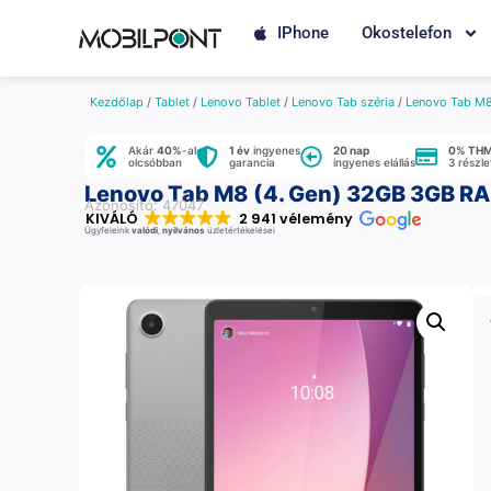
IPhone
Okostelefon
Kezdőlap
/
Tablet
/
Lenovo Tablet
/
Lenovo Tab széria
/
Lenovo Tab M8
Akár
40%
-al
1 év
ingyenes
20 nap
0% TH
olcsóbban
garancia
ingyenes elállás
3 részl
Lenovo Tab M8 (4. Gen) 32GB 3GB RAM
Azonosító: 47047
KIVÁLÓ
2 941 vélemény
Ügyfeleink
valódi
,
nyilvános
üzletértékelései