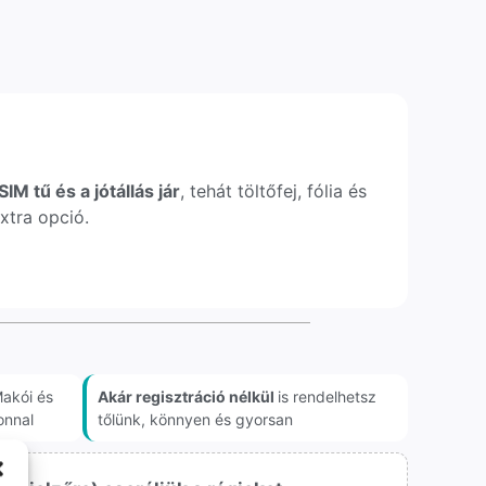
IM tű és a jótállás jár
, tehát töltőfej, fólia és
xtra opció.
akói és
Akár regisztráció nélkül
is rendelhetsz
onnal
tőlünk, könnyen és gyorsan