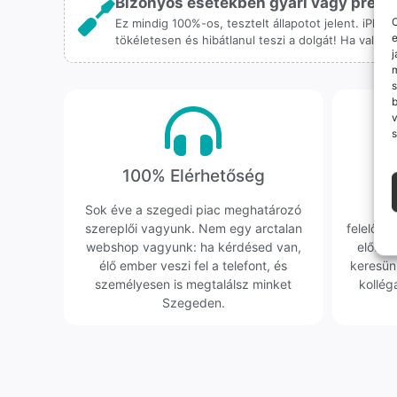
Bizonyos esetekben gyári vagy prémiu
O
Ez mindig 100%-os, tesztelt állapotot jelent. iPho
e
tökéletesen és hibátlanul teszi a dolgát! Ha valah
j
m
s
v
s
100% Elérhetőség
K
Sok éve a szegedi piac meghatározó
Hi
szereplői vagyunk. Nem egy arctalan
felelőssé
webshop vagyunk: ha kérdésed van,
előfor
élő ember veszi fel a telefont, és
keresün
személyesen is megtalálsz minket
kollég
Szegeden.