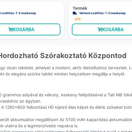
Termék
ó szállítás: 1-2 munkanap
Várható szállítás: 1-2 munkanap
27%
KOSÁRBA
KOSÁRBA
 Hordozható Szórakoztató Központod
 olyan tabletet, amelyet a modern, aktív életstílushoz terveztek. L
t és elegáns szürke tablet minden helyzetben megállja a helyét.
grammos súlyával és vékony, keskeny felépítésével a Tab M8 tökélet
olvasáshoz az ágyban.
! A 1280×800 felbontású HD kijelző éles képet és élénk színeket bizt
rült akkumulátor megállítson! Az 5100 mAh kapacitású akkumulátorr
bb utakra és a legintenzívebb napokra is.
aTek processzor zökkenőmentes felhasználói élményt nyújt a minde