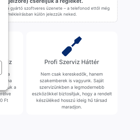
ijelzőre) cseréljük a régieket.
 csak a gyártó szoftveres üzenete – a telefonod ettől még
 a termékleírásban külön jelezzük neked.
erviz
Profi Szerviz Háttér
ünk a
Nem csak kereskedők, hanem
obléma
szakemberek is vagyunk. Saját
sgáljuk a
szervizünkben a legmodernebb
erélve
eszközökkel biztosítjuk, hogy a rendelt
0 Ft
készüléked hosszú ideig hű társad
maradjon.