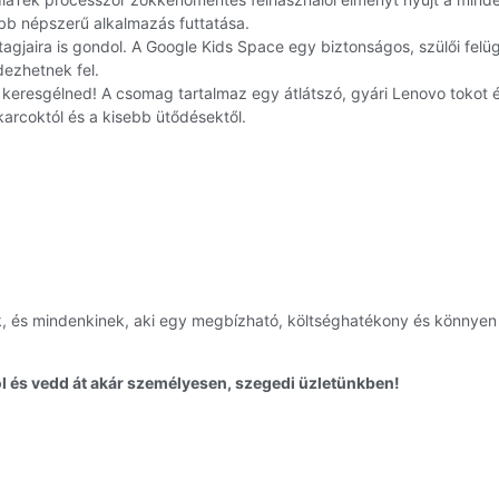
bb népszerű alkalmazás futtatása.
agjaira is gondol. A Google Kids Space egy biztonságos, szülői felügye
dezhetnek fel.
keresgélned! A csomag tartalmaz egy átlátszó, gyári Lenovo tokot és e
karcoktól és a kisebb ütődésektől.
ak, és mindenkinek, aki egy megbízható, költséghatékony és könnye
és vedd át akár személyesen, szegedi üzletünkben!