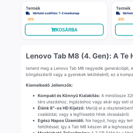
Termék
Termék
Várható szállítás: 1-2 munkanap
Várhat
27%
27%
KOSÁRBA
Lenovo Tab M8 (4. Gen): A Te
Ismerd meg a Lenovo Tab M8 negyedik generációját, egy
böngészésről vagy a gyerekek lekötéséről, ez a kompak
Kiemelkedő Jellemzők:
Kompakt és Könnyű Kialakítás:
A mindössze 320 
társ utazáshoz, ingázáshoz vagy akár egy esti 
Élénk 8″-os HD Kijelző:
Merülj el a részletekben
családdal, vagy a legfrissebb hírek olvasásáról.
Egész Napos Üzemidő:
Ne hagyd, hogy egy leme
feltöltéssel, így a Tab M8 készen áll a leghossza
Megbízható Teljesítmény:
A 3 GB RAM és a Medi