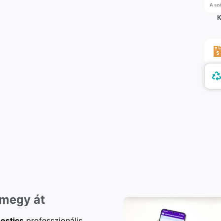
A szá
K
 megy át
ostics
professzionális