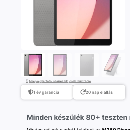
A kép a gyártótól származik, csak illustráció
1 év garancia
20 nap elállás
Minden készülék 80+ teszten
Minden nálunk eladott telefont az
M360 Diagn