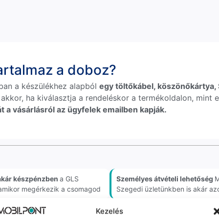
tartalmaz a doboz?
ban a készülékhez alapból
egy töltőkábel, köszönőkártya, S
 akkor, ha kiválasztja a rendeléskor a termékoldalon, mint e
t a vásárlásról az ügyfelek emailben kapják.
akár készpénzben
a GLS
Személyes átvételi lehetőség
M
, amikor megérkezik a csomagod
Szegedi üzletünkben is akár az
Kezelés