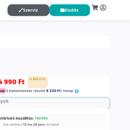
Szerviz
Eladás
4 990
Ft
K.ÁFA (0%)
3 kamatmentes részlet
8 330 Ft
/ hónap
gyott
Várható kiszállítás:
Hétfőn
(Ha rendelsz
13 óra 26 perc
-en belül)