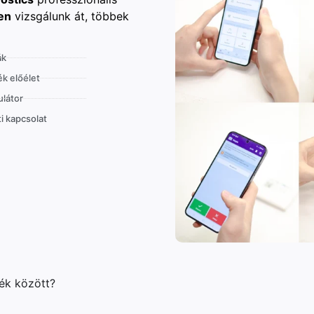
en
vizsgálunk át, többek
ák
k előélet
látor
i kapcsolat
lék között?