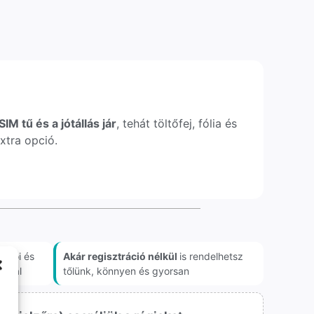
IM tű és a jótállás jár
, tehát töltőfej, fólia és
xtra opció.
akói és
Akár regisztráció nélkül
is rendelhetsz
onnal
tőlünk, könnyen és gyorsan