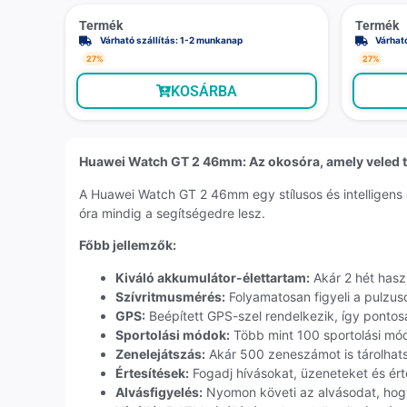
Termék
Termék
Várható szállítás: 1-2 munkanap
Várhat
27%
27%
KOSÁRBA
Huawei Watch GT 2 46mm: Az okosóra, amely veled ta
A Huawei Watch GT 2 46mm egy stílusos és intelligens 
óra mindig a segítségedre lesz.
Főbb jellemzők:
Kiváló akkumulátor-élettartam:
Akár 2 hét haszn
Szívritmusmérés:
Folyamatosan figyeli a pulzus
GPS:
Beépített GPS-szel rendelkezik, így ponto
Sportolási módok:
Több mint 100 sportolási mó
Zenelejátszás:
Akár 500 zeneszámot is tárolhats
Értesítések:
Fogadj hívásokat, üzeneteket és ért
Alvásfigyelés:
Nyomon követi az alvásodat, hogy