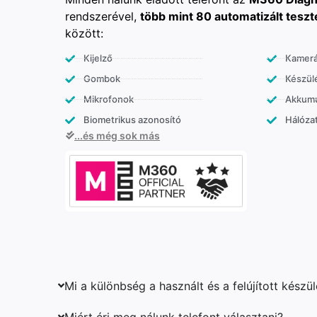
rendszerével,
több mint 80 automatizált teszt
között:
Kijelző
Kamer
Gombok
Készülé
Mikrofonok
Akkumu
Biometrikus azonosító
Hálózat
...és még sok más
Mi a különbség a használt és a felújított készü
Miért éri meg nálunk telefont választani?