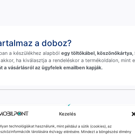
tartalmaz a doboz?
ban a készülékhez alapból
egy töltőkábel, köszönőkártya, S
 akkor, ha kiválasztja a rendeléskor a termékoldalon, mint e
t a vásárlásról az ügyfelek emailben kapják.
akár készpénzben
a GLS
Személyes átvételi lehetőség
M
Kezelés
, amikor megérkezik a csomagod
Szegedi üzletünkben is akár az
lyan technológiákat használunk, mint például a sütik (cookies), az
szközinformációk tárolására és/vagy elérésére. Mindezt a böngészési élmény