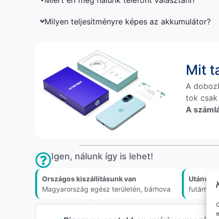
Milyen teljesítményre képes az akkumulátor?
Mit 
A doboz
tok csak
A számlá
Igen, nálunk így is lehet!
Országos kiszállításunk van
Utánvét 
Magyarország egész területén, bárhova
futárnál
O
e