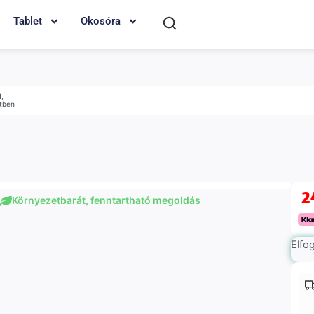
Tablet
Okosóra
M
,
etben
2
Környezetbarát, fenntartható megoldás
Elfo