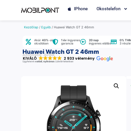
IPhone
Okostelefon
Kezdőlap
/
Egyéb
/ Huawei Watch GT 2 46mm
Akár
40%
-al
1 év
ingyenes
20 nap
0% TH
olcsóbban
garancia
ingyenes elállás
3 részl
Huawei Watch GT 2 46mm
Azonosító: 30168
KIVÁLÓ
2 933 vélemény
Ügyfeleink
valódi
,
nyilvános
üzletértékelései