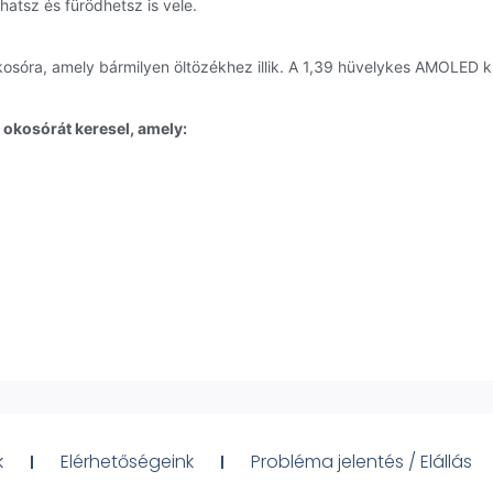
hatsz és fürödhetsz is vele.
a, amely bármilyen öltözékhez illik. A 1,39 hüvelykes AMOLED kijelz
okosórát keresel, amely:
k
Elérhetőségeink
Probléma jelentés / Elállás