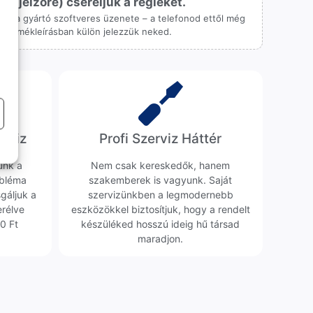
ijelzőre) cseréljük a régieket.
 csak a gyártó szoftveres üzenete – a telefonod ettől még
 a termékleírásban külön jelezzük neked.
erviz
Profi Szerviz Háttér
ünk a
Nem csak kereskedők, hanem
obléma
szakemberek is vagyunk. Saját
sgáljuk a
szervizünkben a legmodernebb
erélve
eszközökkel biztosítjuk, hogy a rendelt
0 Ft
készüléked hosszú ideig hű társad
maradjon.