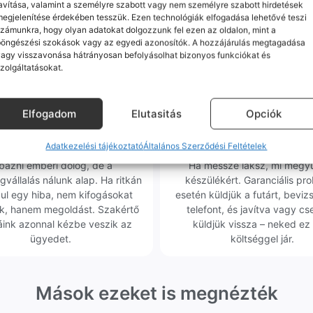
m minőségű alkatrészekre (pl. új akkumulátorra vagy k
avítása, valamint a személyre szabott vagy nem személyre szabott hirdetések
egjelenítése érdekében tesszük. Ezen technológiák elfogadása lehetővé teszi
ne-oknál előfordulhat az "Ismeretlen alkatrész" jelzés, de ne aggódj, ez
zámunkra, hogy olyan adatokat dolgozzunk fel ezen az oldalon, mint a
ol (pl. Samsung S-széria) a gyárinál rosszabb minőségű az alkatrész, azt
böngészési szokások vagy az egyedi azonosítók. A hozzájárulás megtagadása
agy visszavonása hátrányosan befolyásolhat bizonyos funkciókat és
zolgáltatásokat.
Elfogadom
Elutasitás
Opciók
orrekt Ügyintézés
Ingyenes Futár & Sz
Adatkezelési tájékoztató
Általános Szerződési Feltételek
bázni emberi dolog, de a
Ha messze laksz, mi megy
gvállalás nálunk alap. Ha ritkán
készülékért. Garanciális pr
dul egy hiba, nem kifogásokat
esetén küldjük a futárt, beviz
k, hanem megoldást. Szakértő
telefont, és javítva vagy cs
áink azonnal kézbe veszik az
küldjük vissza – neked ez 
ügyedet.
költséggel jár.
Mások ezeket is megnézték