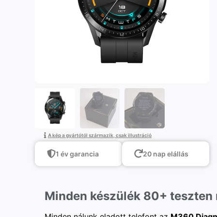
A kép a gyártótól származik, csak illustráció
1 év garancia
20 nap elállás
Minden készülék 80+ teszten
Minden nálunk eladott telefont az
M360 Diagn