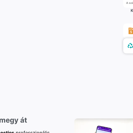
A szá
K
 megy át
ostics
professzionális