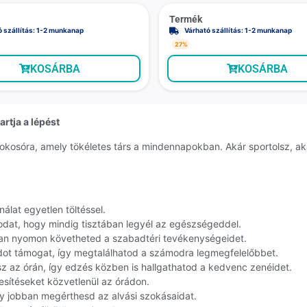
Termék
ó szállítás: 1-2 munkanap
Várható szállítás: 1-2 munkanap
27%
KOSÁRBA
KOSÁRBA
rtja a lépést
okosóra, amely tökéletes társ a mindennapokban. Akár sportolsz, ak
álat egyetlen töltéssel.
odat, hogy mindig tisztában legyél az egészségeddel.
san nyomon követheted a szabadtéri tevékenységeidet.
dot támogat, így megtalálhatod a számodra legmegfelelőbbet.
z az órán, így edzés közben is hallgathatod a kedvenc zenéidet.
esítéseket közvetlenül az órádon.
 jobban megérthesd az alvási szokásaidat.