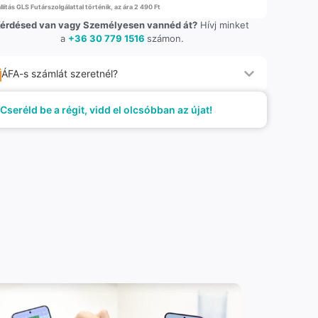
llítás GLS Futárszolgálattal történik, az ára 2 490 Ft
érdésed van vagy Személyesen vannéd át?
Hívj minket
a
+36 30 779 1516
számon.
ÁFA-s számlát szeretnél?
Cseréld be a régit, vidd el olcsóbban az újat!