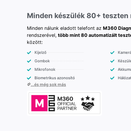
Minden készülék 80+ teszten
Minden nálunk eladott telefont az
M360 Diagn
rendszerével,
több mint 80 automatizált teszt
között:
Kijelző
Kamer
Gombok
Készülé
Mikrofonok
Akkumu
Biometrikus azonosító
Hálózat
...és még sok más