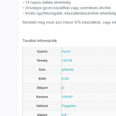
– 14 napos elállási lehetőség
– Országos gyors kiszállítás vagy személyes átvétel
– Kiváló ügyfélszolgálat, készülékbeszámítás lehetősé
Rendeld meg most a(z) Honor X7b készüléket, vagy kérj
További információk
Gyártó
Honor
Tárhely
128 GB
Szín
éjfekete
RAM
8 GB
Állapot
jó
Kamera
108 MP
Hálózat
Független
Kijelző
6.8"