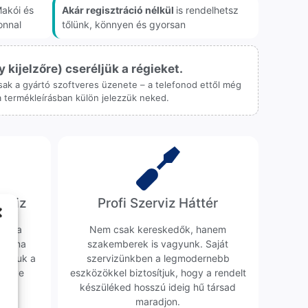
akói és
Akár regisztráció nélkül
is rendelhetsz
onnal
tőlünk, könnyen és gyorsan
ijelzőre) cseréljük a régieket.
 csak a gyártó szoftveres üzenete – a telefonod ettől még
 a termékleírásban külön jelezzük neked.
erviz
Profi Szerviz Háttér
ünk a
Nem csak kereskedők, hanem
obléma
szakemberek is vagyunk. Saját
sgáljuk a
szervizünkben a legmodernebb
erélve
eszközökkel biztosítjuk, hogy a rendelt
0 Ft
készüléked hosszú ideig hű társad
maradjon.