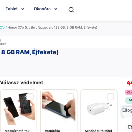
Tablet
Okosóra
X7b
/ Honor X7b (kiváló , független, 128 GB, 8 GB RAM, Éjfekete)
M
,
etben
, 8 GB RAM, Éjfekete)
4
Válassz védelmet
M
Elfo
Megbízható tok
Védőfólia,
Minőségi töltőfej