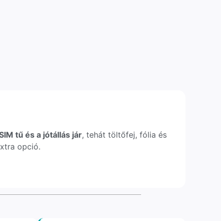
IM tű és a jótállás jár
, tehát töltőfej, fólia és
xtra opció.