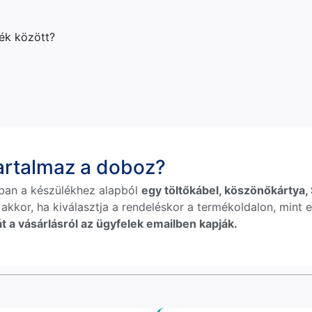
lék között?
tartalmaz a doboz?
ban a készülékhez alapból
egy töltőkábel, köszönőkártya, S
 akkor, ha kiválasztja a rendeléskor a termékoldalon, mint e
t a vásárlásról az ügyfelek emailben kapják.