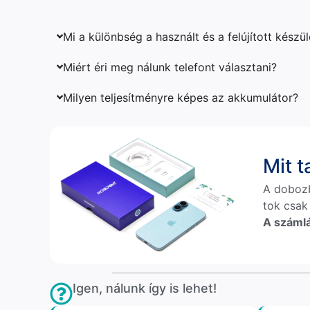
Mi a különbség a használt és a felújított készü
Miért éri meg nálunk telefont választani?
Milyen teljesítményre képes az akkumulátor?
Mit 
A doboz
tok csak
A számlá
Igen, nálunk így is lehet!