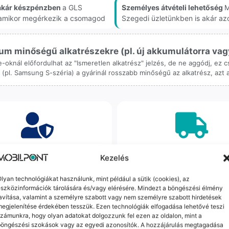
akár készpénzben
a GLS
Személyes átvételi lehetőség
M
, amikor megérkezik a csomagod
Szegedi üzletünkben is akár az
m minőségű alkatrészekre (pl. új akkumulátorra vagy k
ne-oknál előfordulhat az "Ismeretlen alkatrész" jelzés, de ne aggódj, ez
ol (pl. Samsung S-széria) a gyárinál rosszabb minőségű az alkatrész, azt
orrekt Ügyintézés
Ingyenes Futár & Sz
Kezelés
bázni emberi dolog, de a
Ha messze laksz, mi megy
lyan technológiákat használunk, mint például a sütik (cookies), az
gvállalás nálunk alap. Ha ritkán
készülékért. Garanciális pr
szközinformációk tárolására és/vagy elérésére. Mindezt a böngészési élmény
dul egy hiba, nem kifogásokat
esetén küldjük a futárt, beviz
avítása, valamint a személyre szabott vagy nem személyre szabott hirdetések
k, hanem megoldást. Szakértő
telefont, és javítva vagy cs
egjelenítése érdekében tesszük. Ezen technológiák elfogadása lehetővé teszi
áink azonnal kézbe veszik az
küldjük vissza – neked ez 
zámunkra, hogy olyan adatokat dolgozzunk fel ezen az oldalon, mint a
ügyedet.
költséggel jár.
böngészési szokások vagy az egyedi azonosítók. A hozzájárulás megtagadása