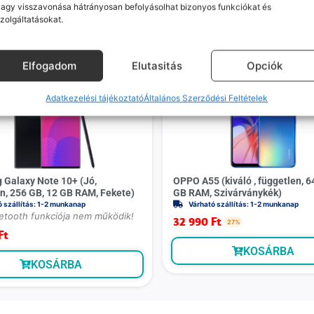
agy visszavonása hátrányosan befolyásolhat bizonyos funkciókat és
zolgáltatásokat.
Mások ezeket is megnézték
Elfogadom
Elutasitás
Opciók
Adatkezelési tájékoztató
Általános Szerződési Feltételek
Galaxy Note 10+ (Jó,
OPPO A55 (kiváló , független, 6
n, 256 GB, 12 GB RAM, Fekete)
GB RAM, Szivárványkék)
ó szállítás: 1-2 munkanap
Várható szállítás: 1-2 munkanap
uetooth funkciója nem működik!
32 990
Ft
27%
Ft
KOSÁRBA
KOSÁRBA