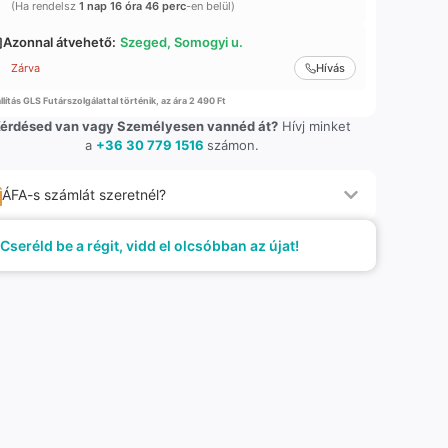
(Ha rendelsz
1 nap 16 óra 46 perc
-en belül)
Azonnal átvehető:
Szeged, Somogyi u.
Zárva
Hívás
llítás GLS Futárszolgálattal történik, az ára 2 490 Ft
érdésed van vagy Személyesen vannéd át?
Hívj minket
a
+36 30 779 1516
számon.
ÁFA-s számlát szeretnél?
Cseréld be a régit, vidd el olcsóbban az újat!