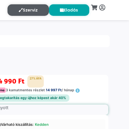
Szerviz
Eladás
4 990
Ft
27% ÁFA
3 kamatmentes részlet
14 997 Ft
/ hónap
egtakarítás egy újhoz képest akár 40%
gyott
Várható kiszállítás:
Kedden