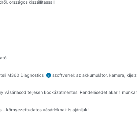
ől, országos kiszállítással!
ható
teli M360 Diagnostics
szoftverrel: az akkumulátor, kamera, kijelz
i
így vásárlásod teljesen kockázatmentes. Rendelésedet akár 1 munka
 – környezettudatos vásárlóknak is ajánljuk!