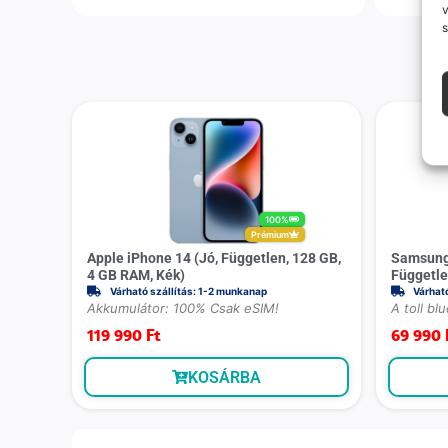
v
s
100%
Prémium
Apple iPhone 14 (Jó, Független, 128 GB,
Samsung 
4 GB RAM, Kék)
Függetle
Várható szállítás: 1-2 munkanap
Várhat
Akkumulátor: 100% Csak eSIM!
A toll bl
119 990
Ft
69 990
KOSÁRBA