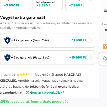
felhelyezéssel
+
3 990
Ft
+
3 990
Ft
+
7 990
Ft
Vegyél extra garanciát
Az alap 1 év garancián felül értendő, az általános garanciális
A szá
szabályok vonatkoznak rá.
K
+
11 990
Ft
+ 1 év garancia (össz. 2 év)
+
19 990
Ft
+ 2 év garancia (össz. 3 év)
Megkímélt állapotú
HASZNÁLT
ÁLLAPOT:
KÉSZÜLÉK.
Apróbb karcok, kopás vagy toknak a nyomai
előfordulhatnak, de
tokban és fóliával gyakorlatilag
újszerűnek hat.
ⓘ Hogyan kategorizáljuk?
Környezetbarát, fenntartható megoldás