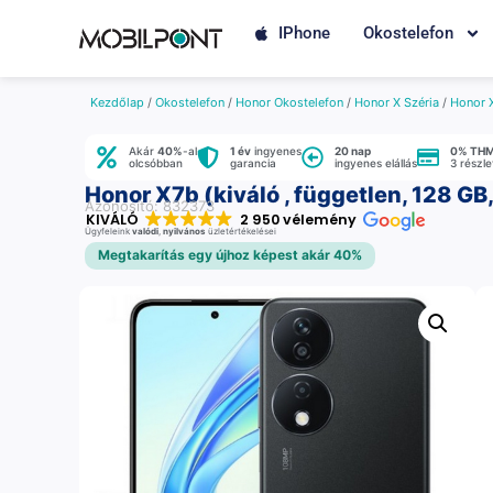
IPhone
Okostelefon
Kezdőlap
/
Okostelefon
/
Honor Okostelefon
/
Honor X Széria
/
Honor 
Akár
40%
-al
1 év
ingyenes
20 nap
0% TH
olcsóbban
garancia
ingyenes elállás
3 részl
Honor X7b (kiváló , független, 128 GB
Azonosító: 832373
KIVÁLÓ
2 950 vélemény
Ügyfeleink
valódi
,
nyilvános
üzletértékelései
Megtakarítás egy újhoz képest akár 40%