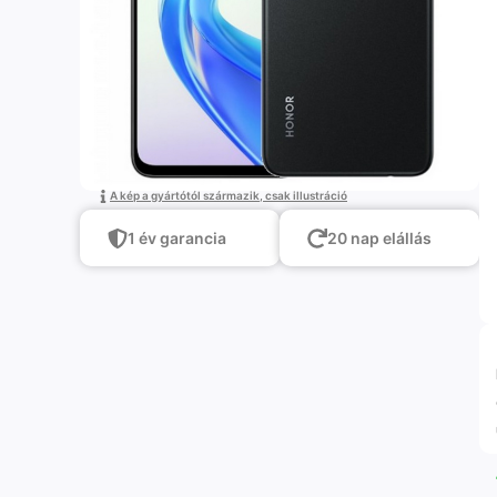
A kép a gyártótól származik, csak illustráció
1 év garancia
20 nap elállás