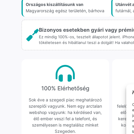
Országos kiszállításunk van
Utánvét 
Magyarország egész területén, bárhova
futárnál
Bizonyos esetekben gyári vagy prémiu
Ez mindig 100%-os, tesztelt állapotot jelent. iPho
tökéletesen és hibátlanul teszi a dolgát! Ha valah
100% Elérhetőség
K
Sok éve a szegedi piac meghatározó
Hi
O
szereplői vagyunk. Nem egy arctalan
felelőssé
e
webshop vagyunk: ha kérdésed van,
előfor
j
élő ember veszi fel a telefont, és
keresün
m
személyesen is megtalálsz minket
kollég
s
Szegeden.