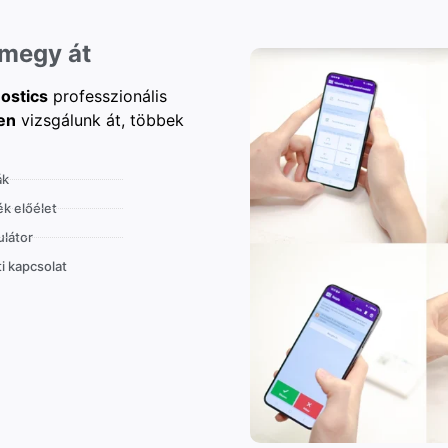
 megy át
ostics
professzionális
en
vizsgálunk át, többek
ák
k előélet
látor
i kapcsolat