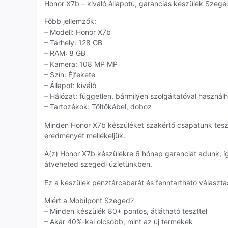
Honor X7b – kiváló állapotú, garanciás készülék Szegedr
Főbb jellemzők:
– Modell: Honor X7b
– Tárhely: 128 GB
– RAM: 8 GB
– Kamera: 108 MP MP
– Szín: Éjfekete
– Állapot: kiváló
– Hálózat: független, bármilyen szolgáltatóval használ
– Tartozékok: Töltőkábel, doboz
Minden Honor X7b készüléket szakértő csapatunk tesz
eredményét mellékeljük.
A(z) Honor X7b készülékre 6 hónap garanciát adunk, 
átveheted szegedi üzletünkben.
Ez a készülék pénztárcabarát és fenntartható választás
Miért a Mobilpont Szeged?
– Minden készülék 80+ pontos, átlátható teszttel
– Akár 40%-kal olcsóbb, mint az új termékek