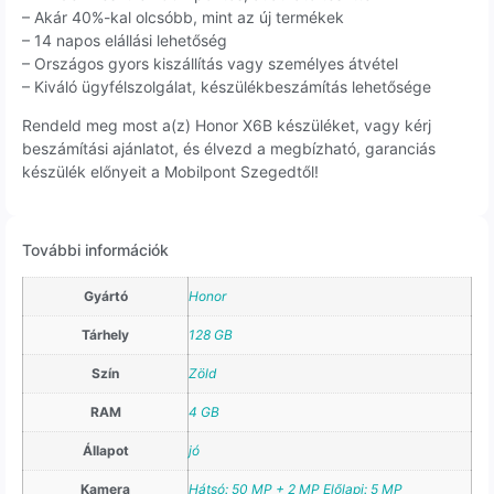
– Akár 40%-kal olcsóbb, mint az új termékek
– 14 napos elállási lehetőség
– Országos gyors kiszállítás vagy személyes átvétel
– Kiváló ügyfélszolgálat, készülékbeszámítás lehetősége
Rendeld meg most a(z) Honor X6B készüléket, vagy kérj
beszámítási ajánlatot, és élvezd a megbízható, garanciás
készülék előnyeit a Mobilpont Szegedtől!
További információk
Gyártó
Honor
Tárhely
128 GB
Szín
Zöld
RAM
4 GB
Állapot
jó
Kamera
Hátsó: 50 MP + 2 MP Előlapi: 5 MP