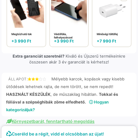
Megbízható tok
Védőfólia,
Minőségi töltőfej
felhelyezéssel
+
3 990
Ft
+
3 990
Ft
+
7 990
Ft
Extra garanciát szeretnél?
Kiváló és Újszerű termékeinkre
összesen akár 3 év garanciát is kérhetsz!
Mélyebb karcok, kopások vagy kisebb
ÁLLAPOT:
ütődések lehetnek rajta, de nem törött, se nem repedt!
HASZNÁLT KÉSZÜLÉK
, de műszakilag hibátlan.
Tokkal és
fóliával a szépséghibák zöme elfedhető.
ⓘ Hogyan
kategorizáljuk?
Környezetbarát, fenntartható megoldás
Cseréld be a régit, vidd el olcsóbban az újat!