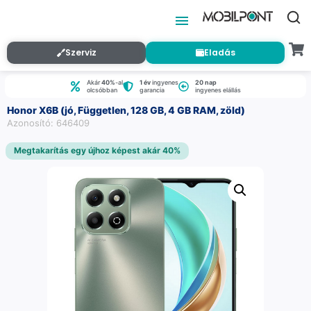
Szerviz
Eladás
Akár
40%
-al
1 év
ingyenes
20 nap
olcsóbban
garancia
ingyenes elállás
Honor X6B (jó, Független, 128 GB, 4 GB RAM, zöld)
Azonosító: 646409
Megtakarítás egy újhoz képest akár 40%