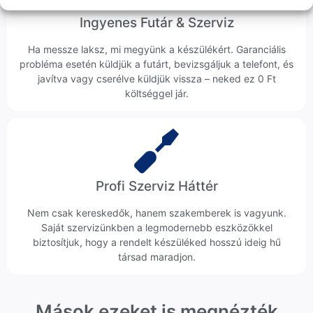
Ingyenes Futár & Szerviz
Ha messze laksz, mi megyünk a készülékért. Garanciális
probléma esetén küldjük a futárt, bevizsgáljuk a telefont, és
javítva vagy cserélve küldjük vissza – neked ez 0 Ft
költséggel jár.
Profi Szerviz Háttér
Nem csak kereskedők, hanem szakemberek is vagyunk.
Saját szervizünkben a legmodernebb eszközökkel
biztosítjuk, hogy a rendelt készüléked hosszú ideig hű
társad maradjon.
Mások ezeket is megnézték