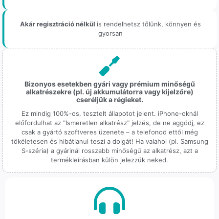
Akár regisztráció nélkül
is rendelhetsz tőlünk, könnyen és
gyorsan
Bizonyos esetekben gyári vagy prémium minőségű
alkatrészekre (pl. új akkumulátorra vagy kijelzőre)
cseréljük a régieket.
Ez mindig 100%-os, tesztelt állapotot jelent. iPhone-oknál
előfordulhat az "Ismeretlen alkatrész" jelzés, de ne aggódj, ez
csak a gyártó szoftveres üzenete – a telefonod ettől még
tökéletesen és hibátlanul teszi a dolgát! Ha valahol (pl. Samsung
S-széria) a gyárinál rosszabb minőségű az alkatrész, azt a
termékleírásban külön jelezzük neked.