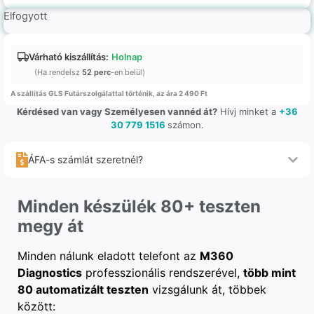
Elfogyott
Várható kiszállítás:
Holnap
(Ha rendelsz
52 perc
-en belül)
A szállítás GLS Futárszolgálattal történik, az ára 2 490 Ft
Kérdésed van vagy Személyesen vannéd át?
Hívj minket a
+36
30 779 1516
számon.
ÁFA-s számlát szeretnél?
Minden készülék 80+ teszten
megy át
Minden nálunk eladott telefont az
M360
Diagnostics
professzionális rendszerével,
több mint
80 automatizált teszten
vizsgálunk át, többek
között: