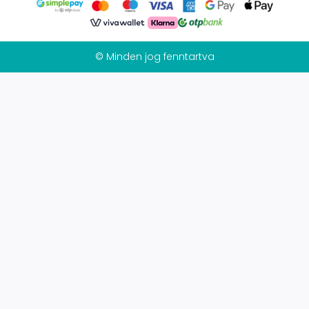
© Minden jog fenntartva