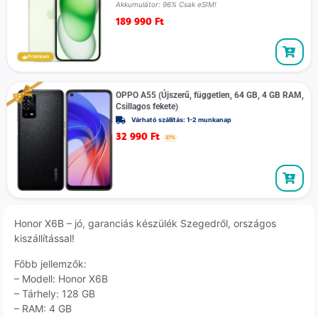
Akkumulátor: 96% Csak eSIM!
189 990
Ft
Prémium
OPPO A55 (Újszerű, független, 64 GB, 4 GB RAM,
Csillagos fekete)
Várható szállítás: 1-2 munkanap
32 990
Ft
27%
Honor X6B – jó, garanciás készülék Szegedről, országos
kiszállítással!
Főbb jellemzők:
– Modell: Honor X6B
– Tárhely: 128 GB
– RAM: 4 GB