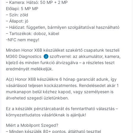
– Kamera: Hátsó: 50 MP + 2 MP
Előlapi: 5 MP MP
– Szín: zöld
– Állapot: jó
– Hálózat: független, bármilyen szolgáltatóval használható
– Tartozékok: doboz, kábel
-NFC nem megy!
Minden Honor X6B készüléket szakértő csapatunk teszteli
M360 Diagnostics
szoftverrel: az akkumulátor, kamera,
i
kijelző és minden funkció átvizsgálva – a részletes teszt
eredményét mellékeljük.
A(z) Honor X6B készülékre 6 hónap garanciát adunk, így
vásárlásod teljesen kockázatmentes. Rendelésedet akár 1
munkanapon belül kézhez kapod, vagy személyesen is
átveheted szegedi üzletünkben.
Ez a készülék pénztárcabarát és fenntartható választás –
környezettudatos vásárlóknak is ajánljuk!
Miért a Mobilpont Szeged?
– Minden készülék 80+ pontos, átlátható teszttel