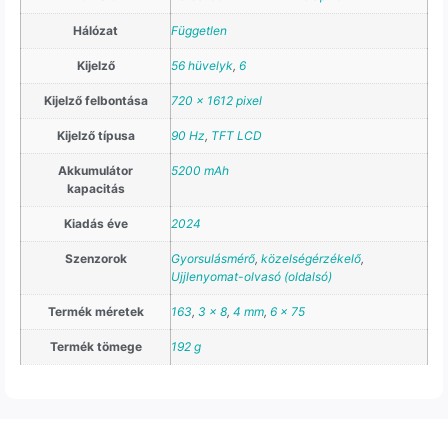
Hálózat
Független
Kijelző
56 hüvelyk
,
6
Kijelző felbontása
720 x 1612 pixel
Kijelző típusa
90 Hz
,
TFT LCD
Akkumulátor
5200 mAh
kapacitás
Kiadás éve
2024
Szenzorok
Gyorsulásmérő
,
közelségérzékelő
,
Ujjlenyomat-olvasó (oldalsó)
Termék méretek
163
,
3 x 8
,
4 mm
,
6 x 75
Termék tömege
192 g