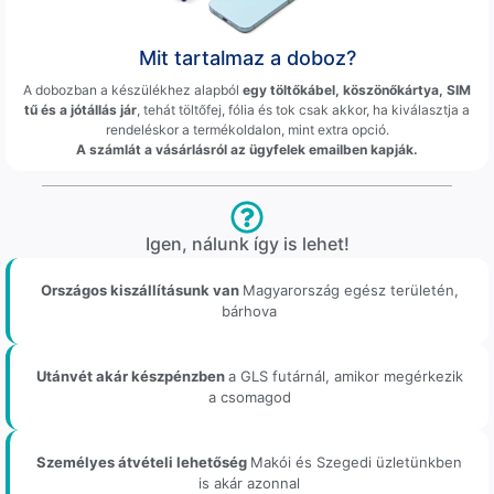
Mit tartalmaz a doboz?
A dobozban a készülékhez alapból
egy töltőkábel, köszönőkártya, SIM
tű és a jótállás jár
, tehát töltőfej, fólia és tok csak akkor, ha kiválasztja a
rendeléskor a termékoldalon, mint extra opció.
A számlát a vásárlásról az ügyfelek emailben kapják.
Igen, nálunk így is lehet!
Országos kiszállításunk van
Magyarország egész területén,
bárhova
Utánvét akár készpénzben
a GLS futárnál, amikor megérkezik
a csomagod
Személyes átvételi lehetőség
Makói és Szegedi üzletünkben
is akár azonnal