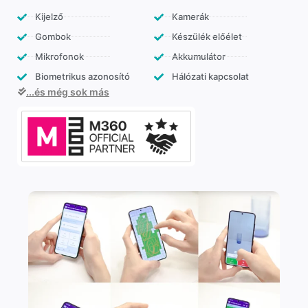
Kijelző
Kamerák
Gombok
Készülék előélet
Mikrofonok
Akkumulátor
Biometrikus azonosító
Hálózati kapcsolat
...és még sok más