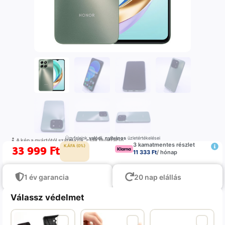
Ügyfeleink
valódi
,
nyilvános
üzletértékelései
A kép a gyártótól származik, csak illustráció
3 kamatmentes részlet
33 999
Ft
K.ÁFA (0%)
11 333 Ft
/ hónap
1 év garancia
20 nap elállás
Válassz védelmet