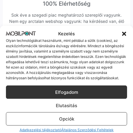
100% Elérhetőség
Sok éve a szegedi piac meghatározó szereplői vagyunk.
Nem egy arctalan webshop vagyunk: ha kérdésed van, élő
ember veszi fel a telefont, és személyesen is megtalálsz
Kezelés
minket Szegeden.
Olyan technológiákat használunk, mint például a sütik (cookies), az
eszközinformációk tárolására és/vagy elérésére. Mindezt a böngészési
élmény javítása, valamint a személyre szabott vagy nem személyre
szabott hirdetések megjelenítése érdekében tesszük. Ezen technológiák
elfogadása lehetővé teszi számunkra, hogy olyan adatokat dolgozzunk
fel ezen az oldalon, mint a böngészési szokások vagy az egyedi
Korrekt Ügyintézés
azonosítók. A hozzájárulás megtagadása vagy visszavonása
hátrányosan befolyásolhat bizonyos funkciókat és szolgáltatásokat.
Hibázni emberi dolog, de a felelősségvállalás nálunk alap.
Ha ritkán előfordul egy hiba, nem kifogásokat keresünk,
Elfogadom
hanem megoldást. Szakértő kollégáink azonnal kézbe
veszik az ügyedet.
Elutasitás
Opciók
Adatkezelési tájékoztató
Általános Szerződési Feltételek