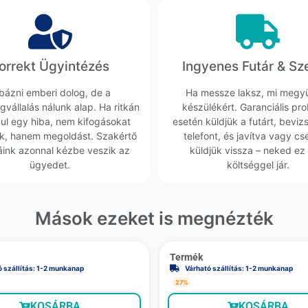
orrekt Ügyintézés
Ingyenes Futár & Sz
bázni emberi dolog, de a
Ha messze laksz, mi megy
gvállalás nálunk alap. Ha ritkán
készülékért. Garanciális pr
dul egy hiba, nem kifogásokat
esetén küldjük a futárt, beviz
k, hanem megoldást. Szakértő
telefont, és javítva vagy cs
áink azonnal kézbe veszik az
küldjük vissza – neked ez 
ügyedet.
költséggel jár.
Mások ezeket is megnézték
Termék
ó szállítás: 1-2 munkanap
Várható szállítás: 1-2 munkanap
27%
KOSÁRBA
KOSÁRBA