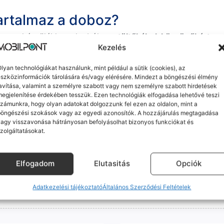
tartalmaz a doboz?
ban a készülékhez alapból
egy töltőkábel, köszönőkártya, S
Kezelés
 akkor, ha kiválasztja a rendeléskor a termékoldalon, mint e
t a vásárlásról az ügyfelek emailben kapják.
lyan technológiákat használunk, mint például a sütik (cookies), az
szközinformációk tárolására és/vagy elérésére. Mindezt a böngészési élmény
avítása, valamint a személyre szabott vagy nem személyre szabott hirdetések
egjelenítése érdekében tesszük. Ezen technológiák elfogadása lehetővé teszi
zámunkra, hogy olyan adatokat dolgozzunk fel ezen az oldalon, mint a
böngészési szokások vagy az egyedi azonosítók. A hozzájárulás megtagadása
agy visszavonása hátrányosan befolyásolhat bizonyos funkciókat és
zolgáltatásokat.
akár készpénzben
a GLS
Személyes átvételi lehetőség
M
, amikor megérkezik a csomagod
Szegedi üzletünkben is akár az
Elfogadom
Elutasitás
Opciók
m minőségű alkatrészekre (pl. új akkumulátorra vagy k
ne-oknál előfordulhat az "Ismeretlen alkatrész" jelzés, de ne aggódj, ez
Adatkezelési tájékoztató
Általános Szerződési Feltételek
ol (pl. Samsung S-széria) a gyárinál rosszabb minőségű az alkatrész, azt