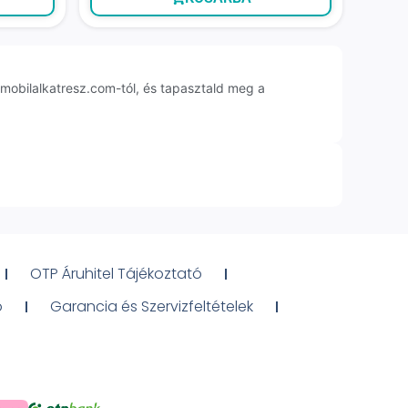
obilalkatresz.com-tól, és tapasztald meg a
OTP Áruhitel Tájékoztató
ó
Garancia és Szervizfeltételek