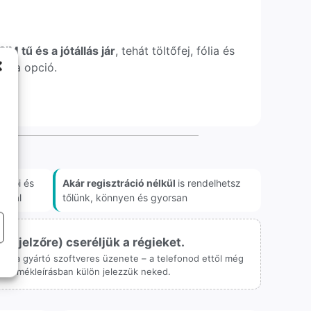
IM tű és a jótállás jár
, tehát töltőfej, fólia és
xtra opció.
akói és
Akár regisztráció nélkül
is rendelhetsz
onnal
tőlünk, könnyen és gyorsan
ijelzőre) cseréljük a régieket.
 csak a gyártó szoftveres üzenete – a telefonod ettől még
 a termékleírásban külön jelezzük neked.