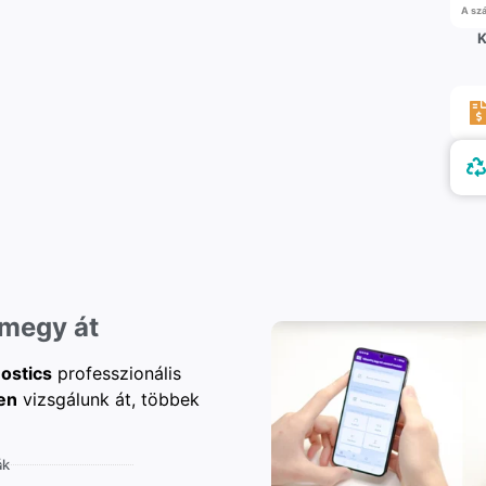
A szá
K
 megy át
ostics
professzionális
en
vizsgálunk át, többek
ák