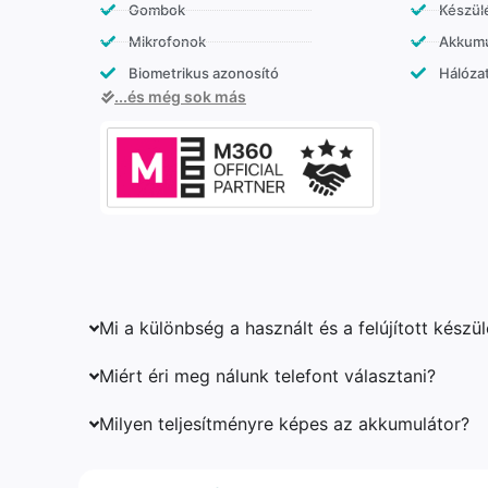
Gombok
Készülé
Mikrofonok
Akkumu
Biometrikus azonosító
Hálózat
...és még sok más
Mi a különbség a használt és a felújított készü
Miért éri meg nálunk telefont választani?
Milyen teljesítményre képes az akkumulátor?