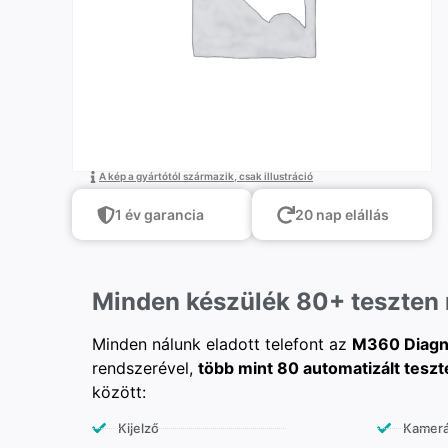
A kép a gyártótól származik, csak illustráció
1 év garancia
20 nap elállás
Minden készülék 80+ teszten
Minden nálunk eladott telefont az
M360 Diagn
rendszerével,
több mint 80 automatizált teszt
között:
Kijelző
Kamer