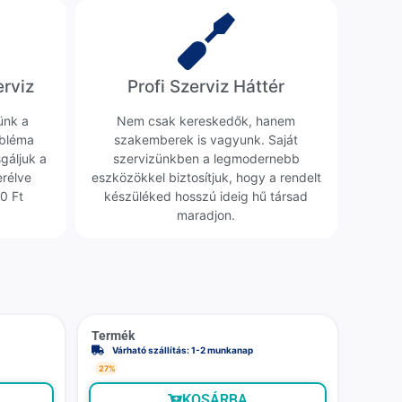
erviz
Profi Szerviz Háttér
ünk a
Nem csak kereskedők, hanem
obléma
szakemberek is vagyunk. Saját
sgáljuk a
szervizünkben a legmodernebb
erélve
eszközökkel biztosítjuk, hogy a rendelt
0 Ft
készüléked hosszú ideig hű társad
maradjon.
Termék
Várható szállítás: 1-2 munkanap
27%
KOSÁRBA