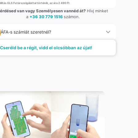
llítás GLS Futárszolgálattal történik, az ára 2 490 Ft
érdésed van vagy Személyesen vannéd át?
Hívj minket
a
+36 30 779 1516
számon.
ÁFA-s számlát szeretnél?
Cseréld be a régit, vidd el olcsóbban az újat!