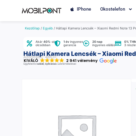
IPhone
Okostelefon
Kezdőlap
/
Egyéb
/ Hátlapi Kamera Lencsék – Xiaomi Redmi Note 13 
Akár
40%
-al
1 év
ingyenes
20 nap
0% TH
olcsóbban
garancia
ingyenes elállás
3 részl
Hátlapi Kamera Lencsék – Xiaomi Re
Azonosító: 48631
KIVÁLÓ
2 941 vélemény
Ügyfeleink
valódi
,
nyilvános
üzletértékelései