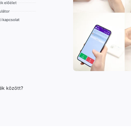
k előélet
látor
i kapcsolat
lék között?