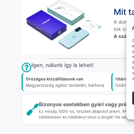
Mit 
A doboz
tok csak
A számlá
O
e
j
m
s
Igen, nálunk így is lehet!
v
s
Országos kiszállításunk van
Utánvét 
Magyarország egész területén, bárhova
futárnál
Bizonyos esetekben gyári vagy prémiu
Ez mindig 100%-os, tesztelt állapotot jelent. iPho
tökéletesen és hibátlanul teszi a dolgát! Ha valah