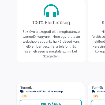
100% Elérhetőség
K
Sok éve a szegedi piac meghatározó
Hi
szereplői vagyunk. Nem egy arctalan
felelőssé
webshop vagyunk: ha kérdésed van,
előfor
élő ember veszi fel a telefont, és
keresün
személyesen is megtalálsz minket
kollég
Szegeden.
Termék
Termék
Várható szállítás: 1-2 munkanap
Várhat
27%
27%
KOSÁRBA