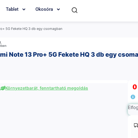
Tablet
Okosóra
Pro+ 5G Fekete HQ 3 db egy csomagban
M
,
etben
dmi Note 13 Pro+ 5G Fekete HQ 3 db egy csom
Környezetbarát, fenntartható megoldás
Elfo