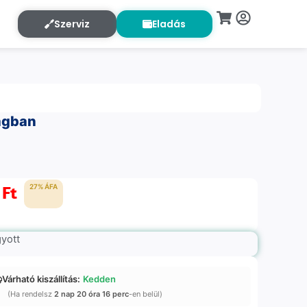
Szerviz
Eladás
agban
0
Ft
27% ÁFA
gyott
Várható kiszállítás:
Kedden
(Ha rendelsz
2 nap 20 óra 16 perc
-en belül)