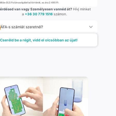
llítás GLS Futárszolgálattal történik, az ára 2 490 Ft
érdésed van vagy Személyesen vannéd át?
Hívj minket
a
+36 30 779 1516
számon.
ÁFA-s számlát szeretnél?
Cseréld be a régit, vidd el olcsóbban az újat!