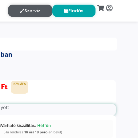
Szerviz
Eladás
gban
0
Ft
27% ÁFA
gyott
Várható kiszállítás:
Hétfőn
(Ha rendelsz
16 óra 18 perc
-en belül)