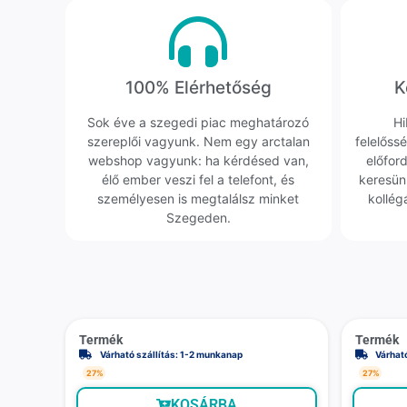
100% Elérhetőség
K
Sok éve a szegedi piac meghatározó
Hi
szereplői vagyunk. Nem egy arctalan
felelőssé
webshop vagyunk: ha kérdésed van,
előfor
élő ember veszi fel a telefont, és
keresün
személyesen is megtalálsz minket
kollég
Szegeden.
Termék
Termék
Várható szállítás: 1-2 munkanap
Várhat
27%
27%
KOSÁRBA