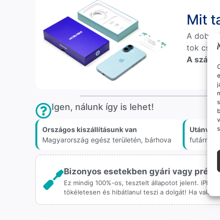
Mit 
A doboz
tok csak
A számlá
O
e
j
m
s
Igen, nálunk így is lehet!
v
s
Országos kiszállításunk van
Utánvét 
Magyarország egész területén, bárhova
futárnál
Bizonyos esetekben gyári vagy prémiu
Ez mindig 100%-os, tesztelt állapotot jelent. iPho
tökéletesen és hibátlanul teszi a dolgát! Ha valah