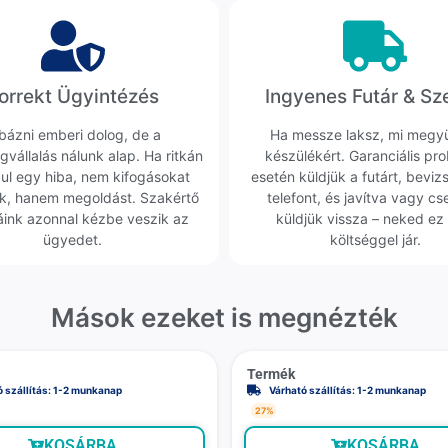
orrekt Ügyintézés
Ingyenes Futár & Sz
bázni emberi dolog, de a
Ha messze laksz, mi megy
gvállalás nálunk alap. Ha ritkán
készülékért. Garanciális pr
dul egy hiba, nem kifogásokat
esetén küldjük a futárt, beviz
k, hanem megoldást. Szakértő
telefont, és javítva vagy cs
áink azonnal kézbe veszik az
küldjük vissza – neked ez 
ügyedet.
költséggel jár.
Mások ezeket is megnézték
Termék
ó szállítás: 1-2 munkanap
Várható szállítás: 1-2 munkanap
27%
KOSÁRBA
KOSÁRBA