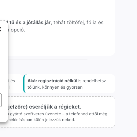
IM tű és a jótállás jár
, tehát töltőfej, fólia és
xtra opció.
akói és
Akár regisztráció nélkül
is rendelhetsz
onnal
tőlünk, könnyen és gyorsan
ijelzőre) cseréljük a régieket.
 csak a gyártó szoftveres üzenete – a telefonod ettől még
 a termékleírásban külön jelezzük neked.