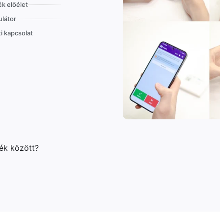
k előélet
látor
i kapcsolat
lék között?