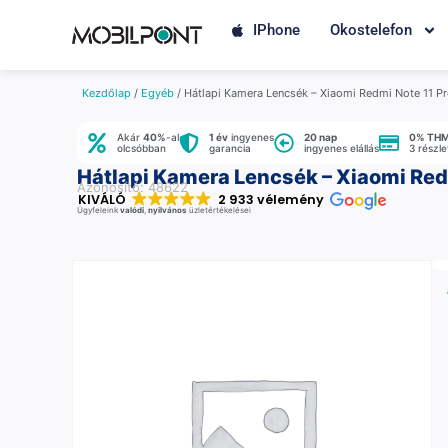
IPhone
Okostelefon
Kezdőlap
/
Egyéb
/ Hátlapi Kamera Lencsék – Xiaomi Redmi Note 11 P
Akár
40%
-al
1 év
ingyenes
20 nap
0% TH
olcsóbban
garancia
ingyenes elállás
3 részl
Hátlapi Kamera Lencsék – Xiaomi Red
Azonosító: 48622
KIVÁLÓ
2 933 vélemény
Ügyfeleink
valódi
,
nyilvános
üzletértékelései