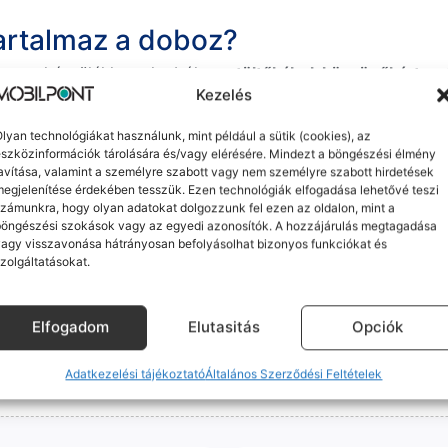
tartalmaz a doboz?
ban a készülékhez alapból
egy töltőkábel, köszönőkártya, S
Kezelés
 akkor, ha kiválasztja a rendeléskor a termékoldalon, mint e
t a vásárlásról az ügyfelek emailben kapják.
lyan technológiákat használunk, mint például a sütik (cookies), az
szközinformációk tárolására és/vagy elérésére. Mindezt a böngészési élmény
avítása, valamint a személyre szabott vagy nem személyre szabott hirdetések
egjelenítése érdekében tesszük. Ezen technológiák elfogadása lehetővé teszi
zámunkra, hogy olyan adatokat dolgozzunk fel ezen az oldalon, mint a
böngészési szokások vagy az egyedi azonosítók. A hozzájárulás megtagadása
agy visszavonása hátrányosan befolyásolhat bizonyos funkciókat és
zolgáltatásokat.
akár készpénzben
a GLS
Személyes átvételi lehetőség
M
, amikor megérkezik a csomagod
Szegedi üzletünkben is akár az
Elfogadom
Elutasitás
Opciók
m minőségű alkatrészekre (pl. új akkumulátorra vagy k
ne-oknál előfordulhat az "Ismeretlen alkatrész" jelzés, de ne aggódj, ez
Adatkezelési tájékoztató
Általános Szerződési Feltételek
ol (pl. Samsung S-széria) a gyárinál rosszabb minőségű az alkatrész, azt