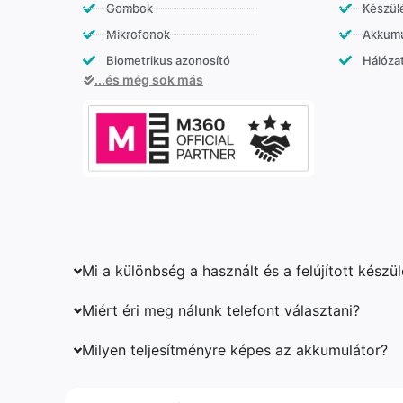
Gombok
Készülé
Mikrofonok
Akkumu
Biometrikus azonosító
Hálózat
...és még sok más
Mi a különbség a használt és a felújított készü
Miért éri meg nálunk telefont választani?
Milyen teljesítményre képes az akkumulátor?