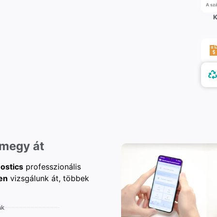
A szá
K
 megy át
ostics
professzionális
en
vizsgálunk át, többek
ák