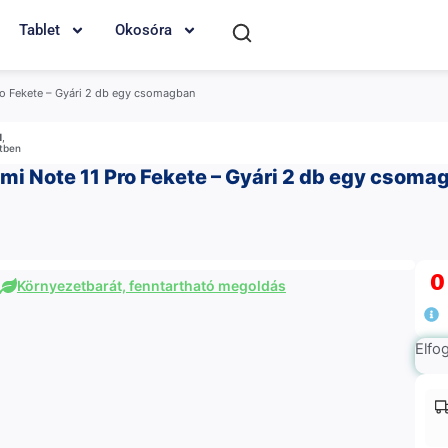
Tablet
Okosóra
ro Fekete – Gyári 2 db egy csomagban
M
,
etben
mi Note 11 Pro Fekete – Gyári 2 db egy csoma
Környezetbarát, fenntartható megoldás
Elfo