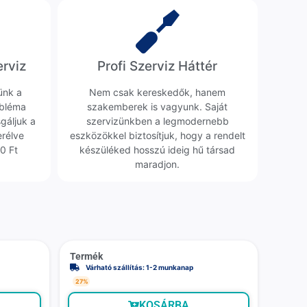
erviz
Profi Szerviz Háttér
ünk a
Nem csak kereskedők, hanem
obléma
szakemberek is vagyunk. Saját
sgáljuk a
szervizünkben a legmodernebb
erélve
eszközökkel biztosítjuk, hogy a rendelt
0 Ft
készüléked hosszú ideig hű társad
maradjon.
Termék
Várható szállítás: 1-2 munkanap
27%
KOSÁRBA