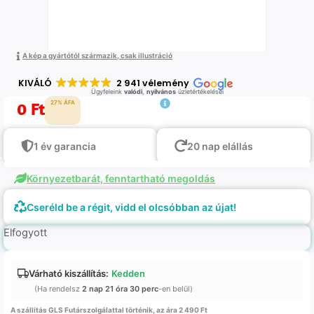
A kép a gyártótól származik, csak illustráció
KIVÁLÓ
2 941 vélemény
Ügyfeleink
valódi
,
nyilvános
üzletértékelései
0
Ft
27% ÁFA
1 év garancia
20 nap elállás
Környezetbarát, fenntartható megoldás
Cseréld be a régit, vidd el olcsóbban az újat!
Elfogyott
Várható kiszállítás:
Kedden
(Ha rendelsz
2 nap 21 óra 30 perc
-en belül)
A szállítás GLS Futárszolgálattal történik, az ára 2 490 Ft