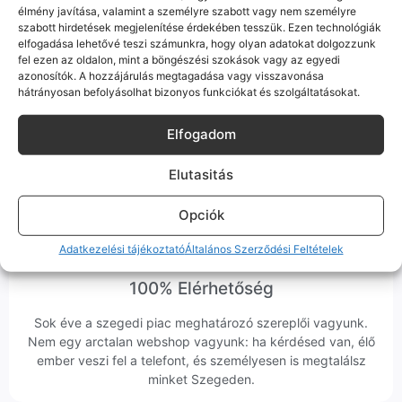
élmény javítása, valamint a személyre szabott vagy nem személyre
szabott hirdetések megjelenítése érdekében tesszük. Ezen technológiák
Bizonyos esetekben gyári vagy prémium minőségű
alkatrészekre (pl. új akkumulátorra vagy kijelzőre)
elfogadása lehetővé teszi számunkra, hogy olyan adatokat dolgozzunk
cseréljük a régieket.
fel ezen az oldalon, mint a böngészési szokások vagy az egyedi
azonosítók. A hozzájárulás megtagadása vagy visszavonása
Ez mindig 100%-os, tesztelt állapotot jelent. iPhone-oknál
hátrányosan befolyásolhat bizonyos funkciókat és szolgáltatásokat.
előfordulhat az "Ismeretlen alkatrész" jelzés, de ne aggódj, ez
csak a gyártó szoftveres üzenete – a telefonod ettől még
Elfogadom
tökéletesen és hibátlanul teszi a dolgát! Ha valahol (pl. Samsung
S-széria) a gyárinál rosszabb minőségű az alkatrész, azt a
termékleírásban külön jelezzük neked.
Elutasitás
Opciók
Adatkezelési tájékoztató
Általános Szerződési Feltételek
100% Elérhetőség
Sok éve a szegedi piac meghatározó szereplői vagyunk.
Nem egy arctalan webshop vagyunk: ha kérdésed van, élő
ember veszi fel a telefont, és személyesen is megtalálsz
minket Szegeden.