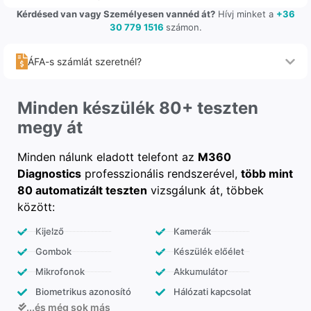
Kérdésed van vagy Személyesen vannéd át?
Hívj minket a
+36
30 779 1516
számon.
ÁFA-s számlát szeretnél?
Minden készülék 80+ teszten
megy át
Minden nálunk eladott telefont az
M360
Diagnostics
professzionális rendszerével,
több mint
80 automatizált teszten
vizsgálunk át, többek
között:
Kijelző
Kamerák
Gombok
Készülék előélet
Mikrofonok
Akkumulátor
Biometrikus azonosító
Hálózati kapcsolat
...és még sok más