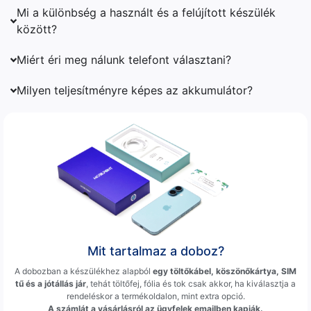
Mi a különbség a használt és a felújított készülék
között?
Miért éri meg nálunk telefont választani?
Milyen teljesítményre képes az akkumulátor?
Mit tartalmaz a doboz?
A dobozban a készülékhez alapból
egy töltőkábel, köszönőkártya, SIM
tű és a jótállás jár
, tehát töltőfej, fólia és tok csak akkor, ha kiválasztja a
rendeléskor a termékoldalon, mint extra opció.
A számlát a vásárlásról az ügyfelek emailben kapják.