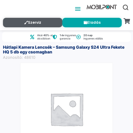
Szerviz
Eladás
Akár
40%
-al
1 év
ingyenes
20 nap
olcsóbban
garancia
ingyenes elállás
Hátlapi Kamera Lencsék – Samsung Galaxy S24 Ultra Fekete
HQ 5 db egy csomagban
Azonosító: 48610