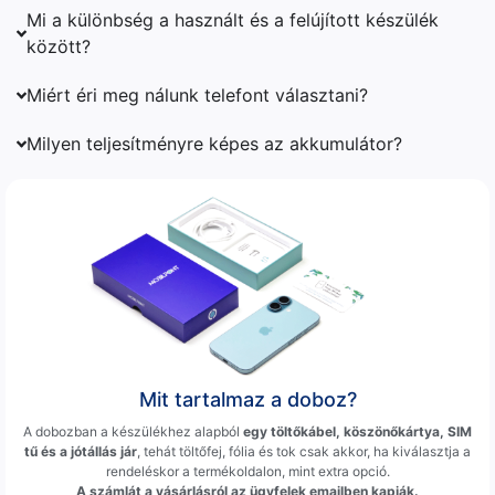
Mi a különbség a használt és a felújított készülék
között?
Miért éri meg nálunk telefont választani?
Milyen teljesítményre képes az akkumulátor?
Mit tartalmaz a doboz?
A dobozban a készülékhez alapból
egy töltőkábel, köszönőkártya, SIM
tű és a jótállás jár
, tehát töltőfej, fólia és tok csak akkor, ha kiválasztja a
rendeléskor a termékoldalon, mint extra opció.
A számlát a vásárlásról az ügyfelek emailben kapják.