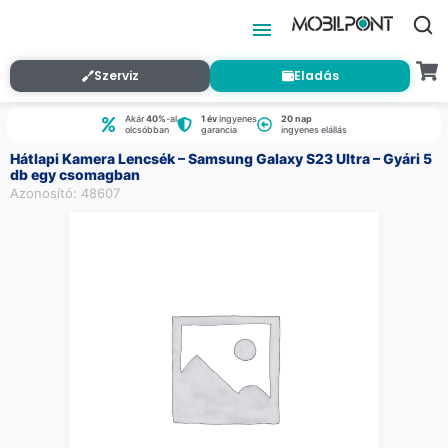
Szerviz
Eladás
Akár
40%
-al
1 év
ingyenes
20 nap
olcsóbban
garancia
ingyenes elállás
Hátlapi Kamera Lencsék – Samsung Galaxy S23 Ultra – Gyári 5
db egy csomagban
Azonosító: 48607