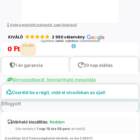
A kép a gyártótól származik, csak illustráció
KIVÁLÓ
2 950 vélemény
Ügyfeleink
valódi
,
nyilvános
üzletértékelései
0
Ft
27% ÁFA
1 év garancia
20 nap elállás
Környezetbarát, fenntartható megoldás
Cseréld be a régit, vidd el olcsóbban az újat!
Elfogyott
Várható kiszállítás:
Kedden
(Ha rendelsz
1 nap 19 óra 56 perc
-en belül)
A szállítás GLS Futárszolgálattal történik, az ára 2 490 Ft