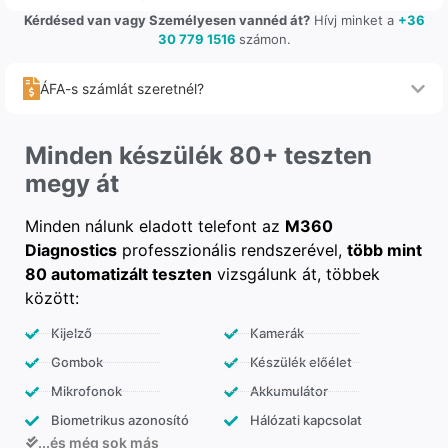
Kérdésed van vagy Személyesen vannéd át?
Hívj minket a
+36
30 779 1516
számon.
ÁFA-s számlát szeretnél?
Minden készülék 80+ teszten
megy át
Minden nálunk eladott telefont az
M360
Diagnostics
professzionális rendszerével,
több mint
80 automatizált teszten
vizsgálunk át, többek
között:
Kijelző
Kamerák
Gombok
Készülék előélet
Mikrofonok
Akkumulátor
Biometrikus azonosító
Hálózati kapcsolat
...és még sok más