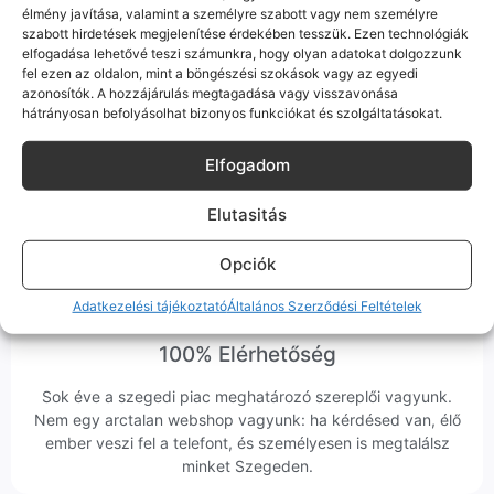
élmény javítása, valamint a személyre szabott vagy nem személyre
szabott hirdetések megjelenítése érdekében tesszük. Ezen technológiák
Bizonyos esetekben gyári vagy prémium minőségű
alkatrészekre (pl. új akkumulátorra vagy kijelzőre)
elfogadása lehetővé teszi számunkra, hogy olyan adatokat dolgozzunk
cseréljük a régieket.
fel ezen az oldalon, mint a böngészési szokások vagy az egyedi
azonosítók. A hozzájárulás megtagadása vagy visszavonása
Ez mindig 100%-os, tesztelt állapotot jelent. iPhone-oknál
hátrányosan befolyásolhat bizonyos funkciókat és szolgáltatásokat.
előfordulhat az "Ismeretlen alkatrész" jelzés, de ne aggódj, ez
csak a gyártó szoftveres üzenete – a telefonod ettől még
Elfogadom
tökéletesen és hibátlanul teszi a dolgát! Ha valahol (pl. Samsung
S-széria) a gyárinál rosszabb minőségű az alkatrész, azt a
termékleírásban külön jelezzük neked.
Elutasitás
Opciók
Adatkezelési tájékoztató
Általános Szerződési Feltételek
100% Elérhetőség
Sok éve a szegedi piac meghatározó szereplői vagyunk.
Nem egy arctalan webshop vagyunk: ha kérdésed van, élő
ember veszi fel a telefont, és személyesen is megtalálsz
minket Szegeden.