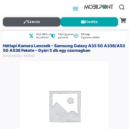
Szerviz
Eladás
Akár
40%
-al
1 év
ingyenes
20 nap
olcsóbban
garancia
ingyenes elállás
Hátlapi Kamera Lencsék – Samsung Galaxy A33 5G A336/A53
5G A536 Fekete – Gyári 5 db egy csomagban
Azonosító: 48590