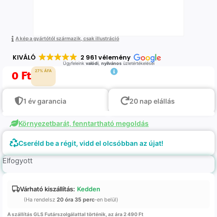
A kép a gyártótól származik, csak illustráció
KIVÁLÓ
2 961 vélemény
Ügyfeleink
valódi
,
nyilvános
üzletértékelései
0
Ft
27% ÁFA
1 év garancia
20 nap elállás
Környezetbarát, fenntartható megoldás
Cseréld be a régit, vidd el olcsóbban az újat!
Elfogyott
Várható kiszállítás:
Kedden
(Ha rendelsz
20 óra 35 perc
-en belül)
A szállítás GLS Futárszolgálattal történik, az ára 2 490 Ft