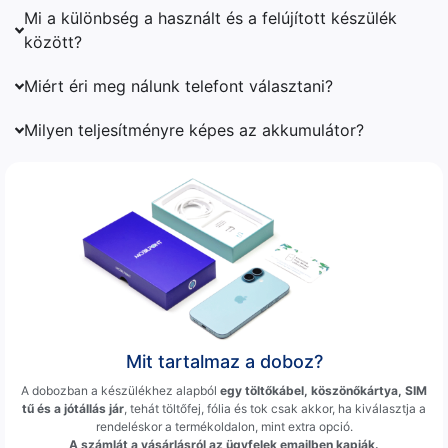
Mi a különbség a használt és a felújított készülék
között?
Miért éri meg nálunk telefont választani?
Milyen teljesítményre képes az akkumulátor?
Mit tartalmaz a doboz?
A dobozban a készülékhez alapból
egy töltőkábel, köszönőkártya, SIM
tű és a jótállás jár
, tehát töltőfej, fólia és tok csak akkor, ha kiválasztja a
rendeléskor a termékoldalon, mint extra opció.
A számlát a vásárlásról az ügyfelek emailben kapják.