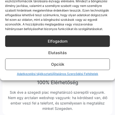
eszközinformációk tárolására és/vagy elérésére. Mindezt a böngészési
élmény javítása, valamint a személyre szabott vagy nem személyre
Bizonyos esetekben gyári vagy prémium minőségű
szabott hirdetések megjelenítése érdekében tesszük. Ezen technológiák
alkatrészekre (pl. új akkumulátorra vagy kijelzőre)
elfogadása lehetővé teszi számunkra, hogy olyan adatokat dolgozzunk
cseréljük a régieket.
fel ezen az oldalon, mint a böngészési szokások vagy az egyedi
Ez mindig 100%-os, tesztelt állapotot jelent. iPhone-oknál
azonosítók. A hozzájárulás megtagadása vagy visszavonása
előfordulhat az "Ismeretlen alkatrész" jelzés, de ne aggódj, ez
hátrányosan befolyásolhat bizonyos funkciókat és szolgáltatásokat.
csak a gyártó szoftveres üzenete – a telefonod ettől még
tökéletesen és hibátlanul teszi a dolgát! Ha valahol (pl. Samsung
Elfogadom
S-széria) a gyárinál rosszabb minőségű az alkatrész, azt a
termékleírásban külön jelezzük neked.
Elutasitás
Opciók
Adatkezelési tájékoztató
Általános Szerződési Feltételek
100% Elérhetőség
Sok éve a szegedi piac meghatározó szereplői vagyunk.
Nem egy arctalan webshop vagyunk: ha kérdésed van, élő
ember veszi fel a telefont, és személyesen is megtalálsz
minket Szegeden.