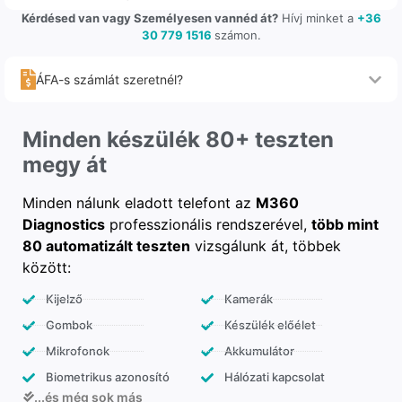
Kérdésed van vagy Személyesen vannéd át?
Hívj minket a
+36
30 779 1516
számon.
ÁFA-s számlát szeretnél?
Minden készülék 80+ teszten
megy át
Minden nálunk eladott telefont az
M360
Diagnostics
professzionális rendszerével,
több mint
80 automatizált teszten
vizsgálunk át, többek
között:
Kijelző
Kamerák
Gombok
Készülék előélet
Mikrofonok
Akkumulátor
Biometrikus azonosító
Hálózati kapcsolat
...és még sok más