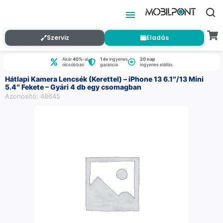
Szerviz
Eladás
Akár
40%
-al
1 év
ingyenes
20 nap
olcsóbban
garancia
ingyenes elállás
Hátlapi Kamera Lencsék (Kerettel) – iPhone 13 6.1″/13 Mini
5.4″ Fekete – Gyári 4 db egy csomagban
Azonosító: 48645