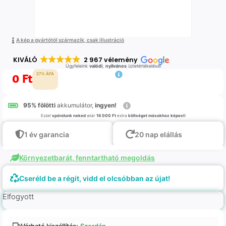
A kép a gyártótól származik, csak illustráció
KIVÁLÓ
2 967 vélemény
Ügyfeleink
valódi
,
nyilvános
üzletértékelései
0
Ft
27% ÁFA
95% fölötti
akkumulátor,
ingyen!
Ezzel
spórolunk neked
akár
16 000 Ft
extra
költséget másokhoz képest
!
1 év garancia
20 nap elállás
Környezetbarát, fenntartható megoldás
Cseréld be a régit, vidd el olcsóbban az újat!
Elfogyott