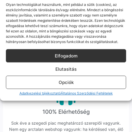
Olyan technológiákat használunk, mint például a sütik (cookies), az
eszközinformációk tárolására és/vagy elérésére. Mindezt a böngészési
élmény javítása, valamint a személyre szabott vagy nem személyre
szabott hirdetések megjelenítése érdekében tesszük. Ezen technológiák
elfogadása lehetővé teszi számunkra, hogy olyan adatokat dolgozzunk
Bizonyos esetekben gyári vagy prémium minőségű
alkatrészekre (pl. új akkumulátorra vagy kijelzőre)
fel ezen az oldalon, mint a böngészési szokások vagy az egyedi
cseréljük a régieket.
azonosítók. A hozzájárulás megtagadása vagy visszavonása
hátrányosan befolyásolhat bizonyos funkciókat és szolgáltatásokat.
Ez mindig 100%-os, tesztelt állapotot jelent. iPhone-oknál
előfordulhat az "Ismeretlen alkatrész" jelzés, de ne aggódj, ez
Elfogadom
csak a gyártó szoftveres üzenete – a telefonod ettől még
tökéletesen és hibátlanul teszi a dolgát! Ha valahol (pl. Samsung
S-széria) a gyárinál rosszabb minőségű az alkatrész, azt a
Elutasitás
termékleírásban külön jelezzük neked.
Opciók
Adatkezelési tájékoztató
Általános Szerződési Feltételek
100% Elérhetőség
Sok éve a szegedi piac meghatározó szereplői vagyunk.
Nem egy arctalan webshop vagyunk: ha kérdésed van, élő