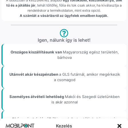
A dobozban a készülékhez alapból
egy töltőkábel, köszönőkártya, SIM
tű és a jótállás jár
, tehát töltőfej, fólia és tok csak akkor, ha kiválasztja a
rendeléskor a termékoldalon, mint extra opció.
A számlát a vásárlásról az ügyfelek emailben kapják.
Igen, nálunk így is lehet!
Országos kiszállításunk van
Magyarország egész területén,
bárhova
Utánvét akár készpénzben
a GLS futárnál, amikor megérkezik
a csomagod
Személyes átvételi lehetőség
Makói és Szegedi üzletünkben
is akár azonnal
Akár regisztráció nélkül
is rendelhetsz tőlünk, könnyen és
gyorsan
Kezelés