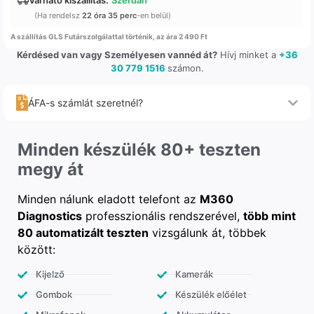
Várható kiszállítás:
Szerdán
(Ha rendelsz
22 óra 35 perc
-en belül)
A szállítás GLS Futárszolgálattal történik, az ára 2 490 Ft
Kérdésed van vagy Személyesen vannéd át?
Hívj minket a
+36
30 779 1516
számon.
ÁFA-s számlát szeretnél?
Minden készülék 80+ teszten
megy át
Minden nálunk eladott telefont az
M360
Diagnostics
professzionális rendszerével,
több mint
80 automatizált teszten
vizsgálunk át, többek
között:
Kijelző
Kamerák
Gombok
Készülék előélet