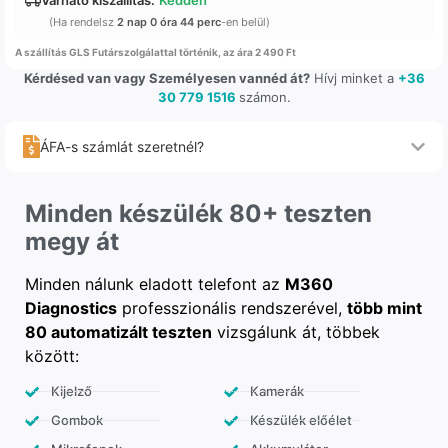
Várható kiszállítás:
Kedden
(Ha rendelsz
2 nap 0 óra 44 perc
-en belül)
A szállítás GLS Futárszolgálattal történik, az ára 2 490 Ft
Kérdésed van vagy Személyesen vannéd át?
Hívj minket a
+36
30 779 1516
számon.
ÁFA-s számlát szeretnél?
Minden készülék 80+ teszten
megy át
Minden nálunk eladott telefont az
M360
Diagnostics
professzionális rendszerével,
több mint
80 automatizált teszten
vizsgálunk át, többek
között:
Kijelző
Kamerák
Gombok
Készülék előélet