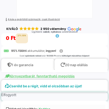
A kép a gyártótól származik, csak illustráció
KIVÁLÓ
2 950 vélemény
Ügyfeleink
valódi
,
nyilvános
üzletértékelései
0
Ft
27% ÁFA
95% fölötti
akkumulátor,
ingyen!
Ezzel
spórolunk neked
akár
16 000 Ft
extra
költséget másokhoz képest
!
1 év garancia
20 nap elállás
Környezetbarát, fenntartható megoldás
Cseréld be a régit, vidd el olcsóbban az újat!
Elfogyott