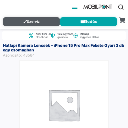
Szerviz
Eladás
Akár
40%
-al
1 év
ingyenes
20 nap
olcsóbban
garancia
ingyenes elállás
Hátlapi Kamera Lencsék – iPhone 15 Pro Max Fekete Gyári 3 db
egy csomagban
Azonosító: 48584