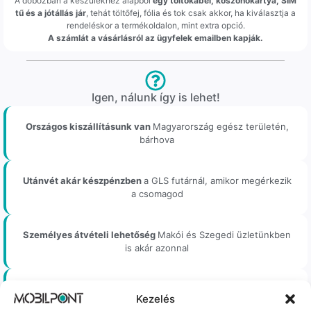
A dobozban a készülékhez alapból
egy töltőkábel, köszönőkártya, SIM
tű és a jótállás jár
, tehát töltőfej, fólia és tok csak akkor, ha kiválasztja a
rendeléskor a termékoldalon, mint extra opció.
A számlát a vásárlásról az ügyfelek emailben kapják.
Igen, nálunk így is lehet!
Országos kiszállításunk van
Magyarország egész területén,
bárhova
Utánvét akár készpénzben
a GLS futárnál, amikor megérkezik
a csomagod
Személyes átvételi lehetőség
Makói és Szegedi üzletünkben
is akár azonnal
Akár regisztráció nélkül
is rendelhetsz tőlünk, könnyen és
Kezelés
gyorsan