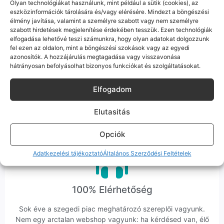
Olyan technológiákat használunk, mint például a sütik (cookies), az
eszközinformációk tárolására és/vagy elérésére. Mindezt a böngészési
élmény javítása, valamint a személyre szabott vagy nem személyre
szabott hirdetések megjelenítése érdekében tesszük. Ezen technológiák
elfogadása lehetővé teszi számunkra, hogy olyan adatokat dolgozzunk
Bizonyos esetekben gyári vagy prémium minőségű
fel ezen az oldalon, mint a böngészési szokások vagy az egyedi
alkatrészekre (pl. új akkumulátorra vagy kijelzőre)
azonosítók. A hozzájárulás megtagadása vagy visszavonása
cseréljük a régieket.
hátrányosan befolyásolhat bizonyos funkciókat és szolgáltatásokat.
Ez mindig 100%-os, tesztelt állapotot jelent. iPhone-oknál
előfordulhat az "Ismeretlen alkatrész" jelzés, de ne aggódj, ez
Elfogadom
csak a gyártó szoftveres üzenete – a telefonod ettől még
tökéletesen és hibátlanul teszi a dolgát! Ha valahol (pl. Samsung
Elutasitás
S-széria) a gyárinál rosszabb minőségű az alkatrész, azt a
termékleírásban külön jelezzük neked.
Opciók
Adatkezelési tájékoztató
Általános Szerződési Feltételek
100% Elérhetőség
Sok éve a szegedi piac meghatározó szereplői vagyunk.
Nem egy arctalan webshop vagyunk: ha kérdésed van, élő