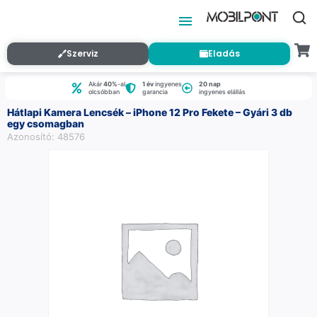
Szerviz
Eladás
Akár
40%
-al
1 év
ingyenes
20 nap
olcsóbban
garancia
ingyenes elállás
Hátlapi Kamera Lencsék – iPhone 12 Pro Fekete – Gyári 3 db
egy csomagban
Azonosító: 48576