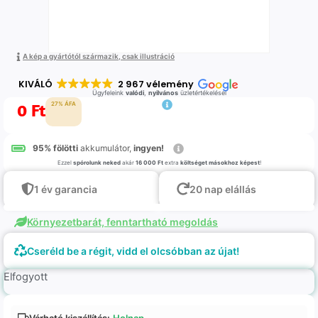
A kép a gyártótól származik, csak illustráció
KIVÁLÓ
2 967 vélemény
Ügyfeleink
valódi
,
nyilvános
üzletértékelései
0
Ft
27% ÁFA
95% fölötti
akkumulátor,
ingyen!
Ezzel
spórolunk neked
akár
16 000 Ft
extra
költséget másokhoz képest
!
1 év garancia
20 nap elállás
Környezetbarát, fenntartható megoldás
Cseréld be a régit, vidd el olcsóbban az újat!
Elfogyott