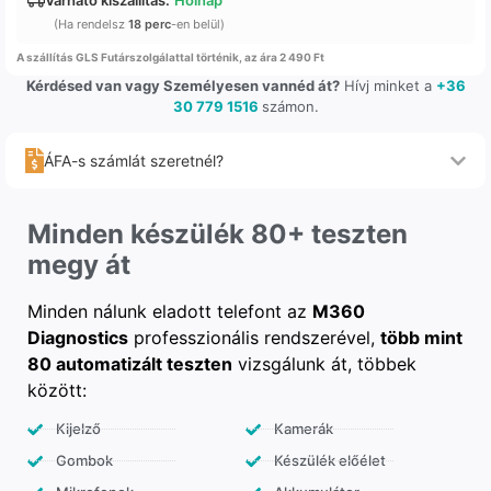
Várható kiszállítás:
Holnap
(Ha rendelsz
18 perc
-en belül)
A szállítás GLS Futárszolgálattal történik, az ára 2 490 Ft
Kérdésed van vagy Személyesen vannéd át?
Hívj minket a
+36
30 779 1516
számon.
ÁFA-s számlát szeretnél?
Minden készülék 80+ teszten
megy át
Minden nálunk eladott telefont az
M360
Diagnostics
professzionális rendszerével,
több mint
80 automatizált teszten
vizsgálunk át, többek
között:
Kijelző
Kamerák
Gombok
Készülék előélet