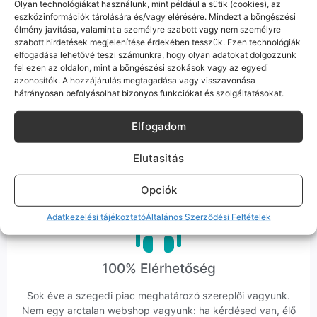
Olyan technológiákat használunk, mint például a sütik (cookies), az
eszközinformációk tárolására és/vagy elérésére. Mindezt a böngészési
élmény javítása, valamint a személyre szabott vagy nem személyre
szabott hirdetések megjelenítése érdekében tesszük. Ezen technológiák
elfogadása lehetővé teszi számunkra, hogy olyan adatokat dolgozzunk
Bizonyos esetekben gyári vagy prémium minőségű
fel ezen az oldalon, mint a böngészési szokások vagy az egyedi
alkatrészekre (pl. új akkumulátorra vagy kijelzőre)
azonosítók. A hozzájárulás megtagadása vagy visszavonása
cseréljük a régieket.
hátrányosan befolyásolhat bizonyos funkciókat és szolgáltatásokat.
Ez mindig 100%-os, tesztelt állapotot jelent. iPhone-oknál
előfordulhat az "Ismeretlen alkatrész" jelzés, de ne aggódj, ez
Elfogadom
csak a gyártó szoftveres üzenete – a telefonod ettől még
tökéletesen és hibátlanul teszi a dolgát! Ha valahol (pl. Samsung
Elutasitás
S-széria) a gyárinál rosszabb minőségű az alkatrész, azt a
termékleírásban külön jelezzük neked.
Opciók
Adatkezelési tájékoztató
Általános Szerződési Feltételek
100% Elérhetőség
Sok éve a szegedi piac meghatározó szereplői vagyunk.
Nem egy arctalan webshop vagyunk: ha kérdésed van, élő