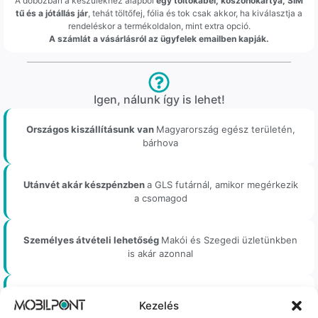
A dobozban a készülékhez alapból
egy töltőkábel, köszönőkártya, SIM
tű és a jótállás jár
, tehát töltőfej, fólia és tok csak akkor, ha kiválasztja a
rendeléskor a termékoldalon, mint extra opció.
A számlát a vásárlásról az ügyfelek emailben kapják.
Igen, nálunk így is lehet!
Országos kiszállításunk van
Magyarország egész területén,
bárhova
Utánvét akár készpénzben
a GLS futárnál, amikor megérkezik
a csomagod
Személyes átvételi lehetőség
Makói és Szegedi üzletünkben
is akár azonnal
Akár regisztráció nélkül
is rendelhetsz tőlünk, könnyen és
Kezelés
gyorsan