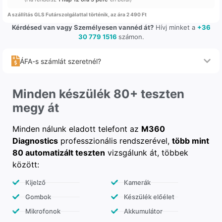
A szállítás GLS Futárszolgálattal történik, az ára 2 490 Ft
Kérdésed van vagy Személyesen vannéd át?
Hívj minket a
+36
30 779 1516
számon.
ÁFA-s számlát szeretnél?
Minden készülék 80+ teszten
megy át
Minden nálunk eladott telefont az
M360
Diagnostics
professzionális rendszerével,
több mint
80 automatizált teszten
vizsgálunk át, többek
között:
Kijelző
Kamerák
Gombok
Készülék előélet
Mikrofonok
Akkumulátor