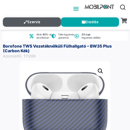
Szerviz
Eladás
Akár
40%
-al
1 év
ingyenes
20 nap
olcsóbban
garancia
ingyenes elállás
Borofone TWS Vezetéknélküli Fülhallgató – BW35 Plus
(Carbon Kék)
Azonosító: 111266