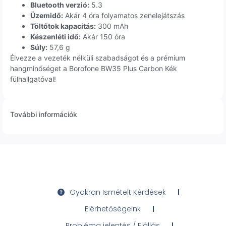
Bluetooth verzió:
5.3
Üzemidő:
Akár 4 óra folyamatos zenelejátszás
Töltőtok kapacitás:
300 mAh
Készenléti idő:
Akár 150 óra
Súly:
57,6 g
Élvezze a vezeték nélküli szabadságot és a prémium
hangminőséget a Borofone BW35 Plus Carbon Kék
fülhallgatóval!
További információk
Gyakran Ismételt Kérdések
Elérhetőségeink
Probléma jelentés / Elállás