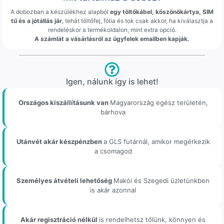
A dobozban a készülékhez alapból
egy töltőkábel, köszönőkártya, SIM
tű és a jótállás jár
, tehát töltőfej, fólia és tok csak akkor, ha kiválasztja a
rendeléskor a termékoldalon, mint extra opció.
A számlát a vásárlásról az ügyfelek emailben kapják.
Igen, nálunk így is lehet!
Országos kiszállításunk van
Magyarország egész területén,
bárhova
Utánvét akár készpénzben
a GLS futárnál, amikor megérkezik
a csomagod
Személyes átvételi lehetőség
Makói és Szegedi üzletünkben
is akár azonnal
Akár regisztráció nélkül
is rendelhetsz tőlünk, könnyen és