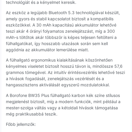
technológiát és a kényelmet keresik.
Az eszköz a legújabb Bluetooth 5.3 technológiával készült,
amely gyors és stabil kapcsolatot biztosít a kompatibilis
eszközökkel. A 30 mAh kapacitású akkumulátor lehetővé
teszi akár 4 órányi folyamatos zenelejátszást, míg a 300
mAh-s töltőtok akár többször is képes teljesen feltölteni a
fülhallgatókat, így hosszabb utazások során sem kell
aggódnia az akkumulátor lemerülése miatt.
A fülhallgató ergonomikus kialakításának köszönhetően
kényelmes viseletet biztosít hosszú távon is, mindössze 57,6
grammos tömegével. Az intuitív érintésvezérlés lehetővé teszi
a hívások fogadását, zenelejátszás vezérlését és a
hangasszisztens aktiválását egyszerű mozdulatokkal.
A Borofone BW35 Plus fülhallgató karbon kék színe stílusos
megjelenést biztosít, míg a modern funkciók, mint például a
mester-szolga váltás vagy a kétoldali hívások támogatása
még praktikusabbá teszik.
Főbb jellemzők: