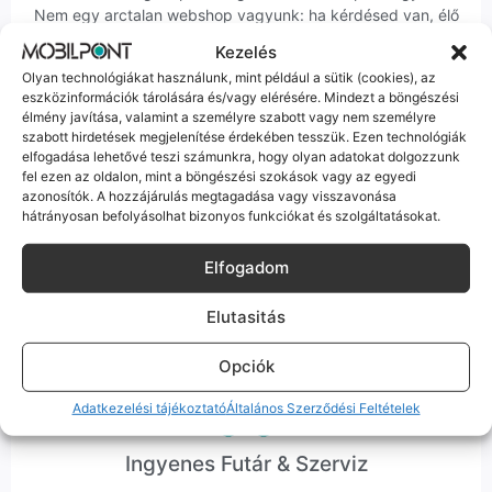
Nem egy arctalan webshop vagyunk: ha kérdésed van, élő
ember veszi fel a telefont, és személyesen is megtalálsz
Kezelés
minket Szegeden.
Olyan technológiákat használunk, mint például a sütik (cookies), az
eszközinformációk tárolására és/vagy elérésére. Mindezt a böngészési
élmény javítása, valamint a személyre szabott vagy nem személyre
szabott hirdetések megjelenítése érdekében tesszük. Ezen technológiák
elfogadása lehetővé teszi számunkra, hogy olyan adatokat dolgozzunk
fel ezen az oldalon, mint a böngészési szokások vagy az egyedi
azonosítók. A hozzájárulás megtagadása vagy visszavonása
Korrekt Ügyintézés
hátrányosan befolyásolhat bizonyos funkciókat és szolgáltatásokat.
Hibázni emberi dolog, de a felelősségvállalás nálunk alap.
Elfogadom
Ha ritkán előfordul egy hiba, nem kifogásokat keresünk,
hanem megoldást. Szakértő kollégáink azonnal kézbe
Elutasitás
veszik az ügyedet.
Opciók
Adatkezelési tájékoztató
Általános Szerződési Feltételek
Ingyenes Futár & Szerviz