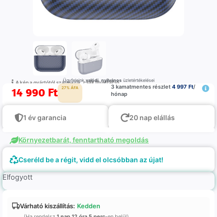
Ügyfeleink
valódi
,
nyilvános
üzletértékelései
A kép a gyártótól származik, csak illustráció
3 kamatmentes részlet
4 997 Ft
/
14 990
Ft
27% ÁFA
hónap
1 év garancia
20 nap elállás
Környezetbarát, fenntartható megoldás
Cseréld be a régit, vidd el olcsóbban az újat!
Elfogyott
Várható kiszállítás:
Kedden
(Ha rendelsz
1 nap 12 óra 5 perc
-en belül)