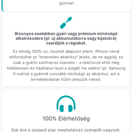
gyorsan
Bizonyos esetekben gyári vagy prémium minőségű
alkatrészekre (pl. új akkumulátorra vagy kijelzőre)
cseréljük a régieket.
Ez mindig 100%-os, tesztelt állapotot jelent. iPhone-oknál
előfordulhat az "Ismeretlen alkatrész" jelzés, de ne aggódj, ez
csak a gyártó szoftveres üzenete – a telefonod ettől még
tökéletesen és hibátlanul teszi a dolgát! Ha valahol (pl. Samsung
S-széria) a gyárinál rosszabb minőségű az alkatrész, azt a
termékleírásban külön jelezzük neked.
100% Elérhetőség
Sok éve a szegedi piac meghatározó szereplői vagyunk.