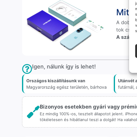
j
m
Mit 
s
A doboz
v
tok csak
s
A számlá
Igen, nálunk így is lehet!
Országos kiszállításunk van
Utánvét 
Magyarország egész területén, bárhova
futárnál
Bizonyos esetekben gyári vagy prémiu
Ez mindig 100%-os, tesztelt állapotot jelent. iPho
tökéletesen és hibátlanul teszi a dolgát! Ha valah