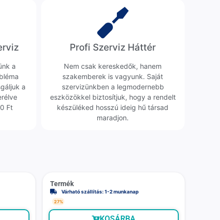
erviz
Profi Szerviz Háttér
ünk a
Nem csak kereskedők, hanem
obléma
szakemberek is vagyunk. Saját
sgáljuk a
szervizünkben a legmodernebb
erélve
eszközökkel biztosítjuk, hogy a rendelt
0 Ft
készüléked hosszú ideig hű társad
maradjon.
Termék
Várható szállítás: 1-2 munkanap
27%
KOSÁRBA