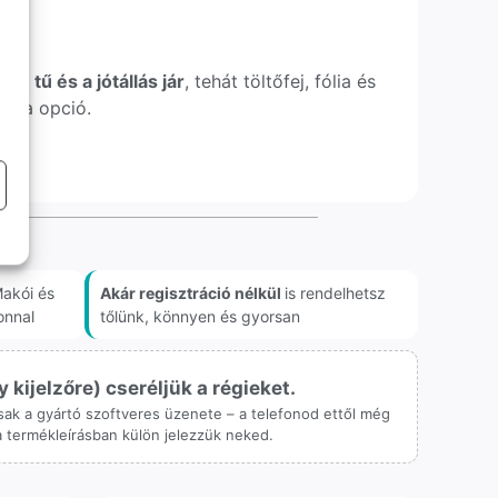
IM tű és a jótállás jár
, tehát töltőfej, fólia és
xtra opció.
akói és
Akár regisztráció nélkül
is rendelhetsz
onnal
tőlünk, könnyen és gyorsan
ijelzőre) cseréljük a régieket.
 csak a gyártó szoftveres üzenete – a telefonod ettől még
 a termékleírásban külön jelezzük neked.