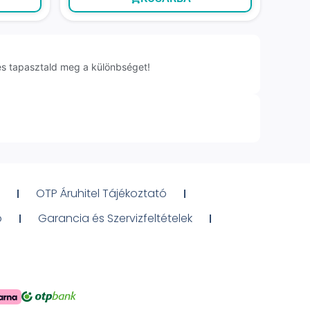
és tapasztald meg a különbséget!
OTP Áruhitel Tájékoztató
ó
Garancia és Szervizfeltételek