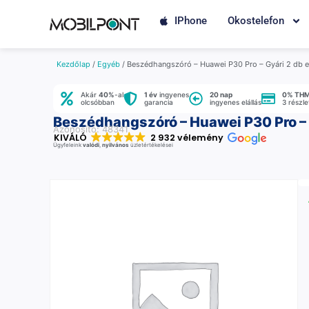
IPhone
Okostelefon
Kezdőlap
/
Egyéb
/ Beszédhangszóró – Huawei P30 Pro – Gyári 2 db
Akár
40%
-al
1 év
ingyenes
20 nap
0% TH
olcsóbban
garancia
ingyenes elállás
3 részl
Beszédhangszóró – Huawei P30 Pro –
Azonosító: 48341
KIVÁLÓ
2 932 vélemény
Ügyfeleink
valódi
,
nyilvános
üzletértékelései