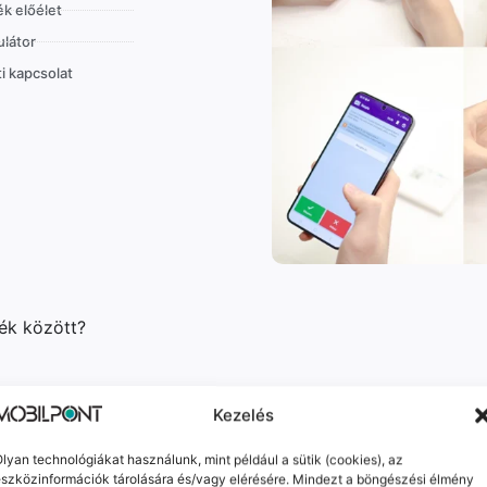
k előélet
látor
i kapcsolat
lék között?
Kezelés
lyan technológiákat használunk, mint például a sütik (cookies), az
szközinformációk tárolására és/vagy elérésére. Mindezt a böngészési élmény