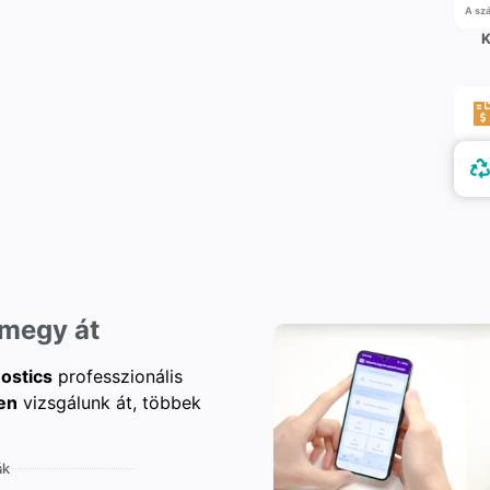
A szá
K
 megy át
ostics
professzionális
en
vizsgálunk át, többek
ák