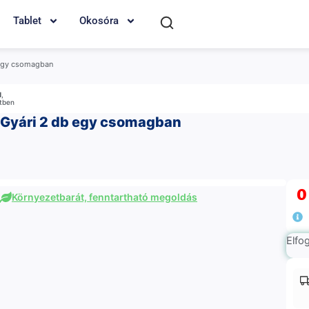
Tablet
Okosóra
 egy csomagban
M
,
etben
 Gyári 2 db egy csomagban
Környezetbarát, fenntartható megoldás
Elfo