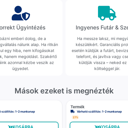
orrekt Ügyintézés
Ingyenes Futár & Sz
bázni emberi dolog, de a
Ha messze laksz, mi megy
gvállalás nálunk alap. Ha ritkán
készülékért. Garanciális pr
dul egy hiba, nem kifogásokat
esetén küldjük a futárt, beviz
k, hanem megoldást. Szakértő
telefont, és javítva vagy cs
áink azonnal kézbe veszik az
küldjük vissza – neked ez 
ügyedet.
költséggel jár.
Mások ezeket is megnézték
Termék
ó szállítás: 1-2 munkanap
Várható szállítás: 1-2 munkanap
27%
KOSÁRBA
KOSÁRBA