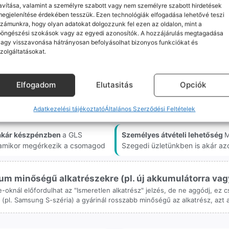
avítása, valamint a személyre szabott vagy nem személyre szabott hirdetések
egjelenítése érdekében tesszük. Ezen technológiák elfogadása lehetővé teszi
tartalmaz a doboz?
zámunkra, hogy olyan adatokat dolgozzunk fel ezen az oldalon, mint a
böngészési szokások vagy az egyedi azonosítók. A hozzájárulás megtagadása
ban a készülékhez alapból
egy töltőkábel, köszönőkártya, S
agy visszavonása hátrányosan befolyásolhat bizonyos funkciókat és
 akkor, ha kiválasztja a rendeléskor a termékoldalon, mint e
zolgáltatásokat.
t a vásárlásról az ügyfelek emailben kapják.
Elfogadom
Elutasitás
Opciók
Adatkezelési tájékoztató
Általános Szerződési Feltételek
akár készpénzben
a GLS
Személyes átvételi lehetőség
M
, amikor megérkezik a csomagod
Szegedi üzletünkben is akár az
m minőségű alkatrészekre (pl. új akkumulátorra vagy k
ne-oknál előfordulhat az "Ismeretlen alkatrész" jelzés, de ne aggódj, ez
ol (pl. Samsung S-széria) a gyárinál rosszabb minőségű az alkatrész, azt