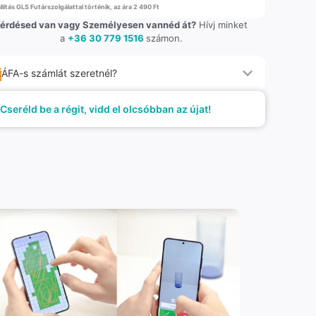
llítás GLS Futárszolgálattal történik, az ára 2 490 Ft
érdésed van vagy Személyesen vannéd át?
Hívj minket
a
+36 30 779 1516
számon.
ÁFA-s számlát szeretnél?
Cseréld be a régit, vidd el olcsóbban az újat!