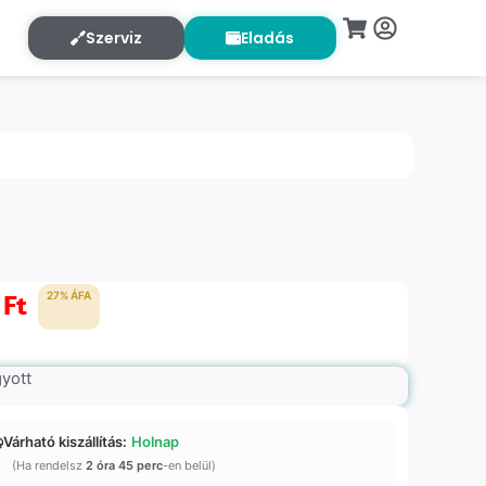
Szerviz
Eladás
0
Ft
27% ÁFA
gyott
Várható kiszállítás:
Holnap
(Ha rendelsz
2 óra 45 perc
-en belül)