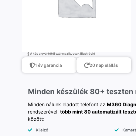
A kép a gyártótól származik, csak illustráció
1 év garancia
20 nap elállás
Minden készülék 80+ teszten
Minden nálunk eladott telefont az
M360 Diagn
rendszerével,
több mint 80 automatizált teszt
között:
Kijelző
Kamer