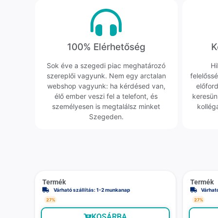
100% Elérhetőség
K
Sok éve a szegedi piac meghatározó
Hi
szereplői vagyunk. Nem egy arctalan
felelőssé
webshop vagyunk: ha kérdésed van,
előfor
élő ember veszi fel a telefont, és
keresün
személyesen is megtalálsz minket
kollég
Szegeden.
Termék
Termék
Várható szállítás: 1-2 munkanap
Várhat
27%
27%
KOSÁRBA