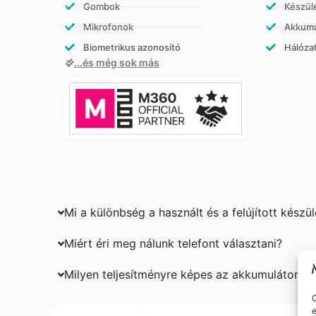
Gombok
Készülé
Mikrofonok
Akkumu
Biometrikus azonosító
Hálózat
...és még sok más
Mi a különbség a használt és a felújított készü
Miért éri meg nálunk telefont választani?
Milyen teljesítményre képes az akkumulátor?
O
e