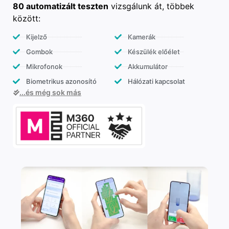
80 automatizált teszten
vizsgálunk át, többek
között:
Kijelző
Kamerák
Gombok
Készülék előélet
Mikrofonok
Akkumulátor
Biometrikus azonosító
Hálózati kapcsolat
...és még sok más