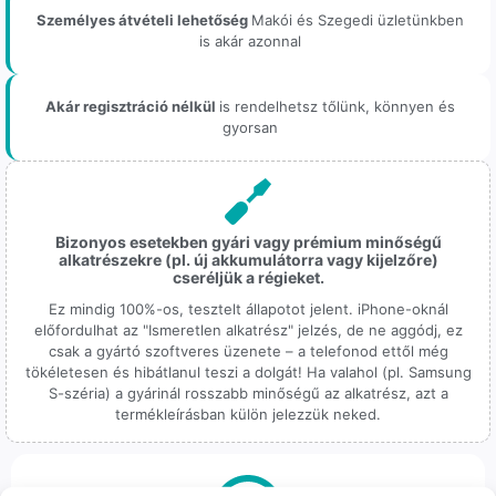
Személyes átvételi lehetőség
Makói és Szegedi üzletünkben
is akár azonnal
Akár regisztráció nélkül
is rendelhetsz tőlünk, könnyen és
gyorsan
Bizonyos esetekben gyári vagy prémium minőségű
alkatrészekre (pl. új akkumulátorra vagy kijelzőre)
cseréljük a régieket.
Ez mindig 100%-os, tesztelt állapotot jelent. iPhone-oknál
előfordulhat az "Ismeretlen alkatrész" jelzés, de ne aggódj, ez
csak a gyártó szoftveres üzenete – a telefonod ettől még
tökéletesen és hibátlanul teszi a dolgát! Ha valahol (pl. Samsung
S-széria) a gyárinál rosszabb minőségű az alkatrész, azt a
termékleírásban külön jelezzük neked.