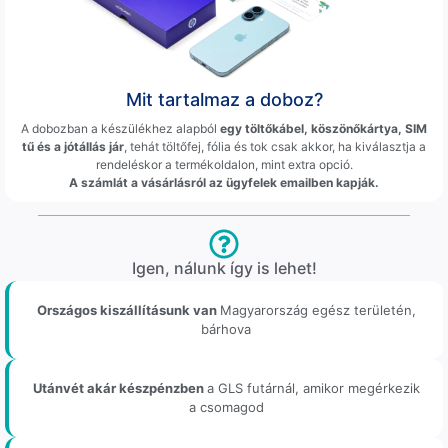
Mit tartalmaz a doboz?
A dobozban a készülékhez alapból
egy töltőkábel, köszönőkártya, SIM
tű és a jótállás jár
, tehát töltőfej, fólia és tok csak akkor, ha kiválasztja a
rendeléskor a termékoldalon, mint extra opció.
A számlát a vásárlásról az ügyfelek emailben kapják.
Igen, nálunk így is lehet!
Országos kiszállításunk van
Magyarország egész területén,
bárhova
Utánvét akár készpénzben
a GLS futárnál, amikor megérkezik
a csomagod