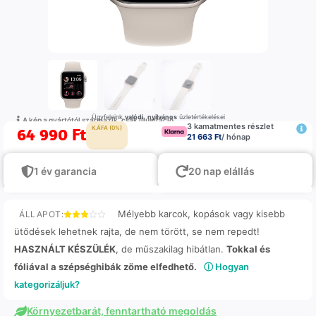
Ügyfeleink
valódi
,
nyilvános
üzletértékelései
A kép a gyártótól származik, csak illustráció
3 kamatmentes részlet
64 990
Ft
K.ÁFA (0%)
21 663 Ft
/ hónap
1 év garancia
20 nap elállás
Mélyebb karcok, kopások vagy kisebb
ÁLLAPOT:
ütődések lehetnek rajta, de nem törött, se nem repedt!
HASZNÁLT KÉSZÜLÉK
, de műszakilag hibátlan.
Tokkal és
fóliával a szépséghibák zöme elfedhető.
ⓘ Hogyan
kategorizáljuk?
Környezetbarát, fenntartható megoldás