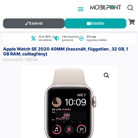
Szerviz
Eladás
Akár
40%
-al
1 év
ingyenes
20 nap
olcsóbban
garancia
ingyenes elállás
Apple Watch SE 2020 40MM (használt, független , 32 GB, 1
GB RAM, csillagfény)
Azonosító: 28234