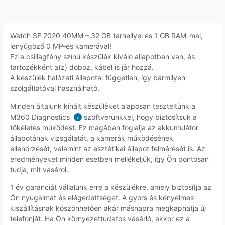
Watch SE 2020 40MM – 32 GB tárhellyel és 1 GB RAM-mal,
lenyűgöző 0 MP-es kamerával!
Ez a csillagfény színű készülék kiváló állapotban van, és
tartozékként a(z) doboz, kábel is jár hozzá.
A készülék hálózati állapota: független, így bármilyen
szolgáltatóval használható.
Minden általunk kínált készüléket alaposan teszteltünk a
M360 Diagnostics
szoftverünkkel, hogy biztosítsuk a
i
tökéletes működést. Ez magában foglalja az akkumulátor
állapotának vizsgálatát, a kamerák működésének
ellenőrzését, valamint az esztétikai állapot felmérését is. Az
eredményeket minden esetben mellékeljük, így Ön pontosan
tudja, mit vásárol.
1 év garanciát vállalunk erre a készülékre, amely biztosítja az
Ön nyugalmát és elégedettségét. A gyors és kényelmes
kiszállításnak köszönhetően akár másnapra megkaphatja új
telefonját. Ha Ön környezettudatos vásárló, akkor ez a