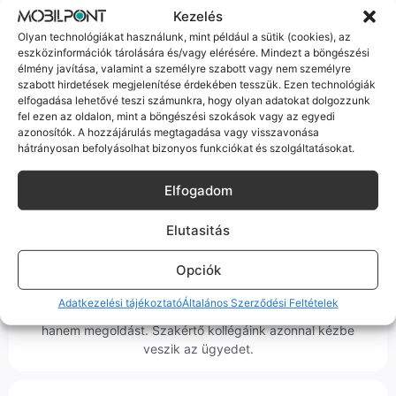
Kezelés
Olyan technológiákat használunk, mint például a sütik (cookies), az
100% Elérhetőség
eszközinformációk tárolására és/vagy elérésére. Mindezt a böngészési
élmény javítása, valamint a személyre szabott vagy nem személyre
szabott hirdetések megjelenítése érdekében tesszük. Ezen technológiák
Sok éve a szegedi piac meghatározó szereplői vagyunk.
elfogadása lehetővé teszi számunkra, hogy olyan adatokat dolgozzunk
Nem egy arctalan webshop vagyunk: ha kérdésed van, élő
fel ezen az oldalon, mint a böngészési szokások vagy az egyedi
ember veszi fel a telefont, és személyesen is megtalálsz
azonosítók. A hozzájárulás megtagadása vagy visszavonása
minket Szegeden.
hátrányosan befolyásolhat bizonyos funkciókat és szolgáltatásokat.
Elfogadom
Elutasitás
Korrekt Ügyintézés
Opciók
Hibázni emberi dolog, de a felelősségvállalás nálunk alap.
Adatkezelési tájékoztató
Általános Szerződési Feltételek
Ha ritkán előfordul egy hiba, nem kifogásokat keresünk,
hanem megoldást. Szakértő kollégáink azonnal kézbe
veszik az ügyedet.