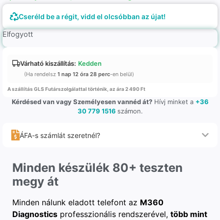
Cseréld be a régit, vidd el olcsóbban az újat!
Elfogyott
Várható kiszállítás:
Kedden
(Ha rendelsz
1 nap 12 óra 28 perc
-en belül)
A szállítás GLS Futárszolgálattal történik, az ára 2 490 Ft
Kérdésed van vagy Személyesen vannéd át?
Hívj minket a
+36
30 779 1516
számon.
ÁFA-s számlát szeretnél?
Minden készülék 80+ teszten
megy át
Minden nálunk eladott telefont az
M360
Diagnostics
professzionális rendszerével,
több mint