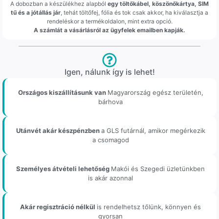
A dobozban a készülékhez alapból
egy töltőkábel, köszönőkártya, SIM
tű és a jótállás jár
, tehát töltőfej, fólia és tok csak akkor, ha kiválasztja a
rendeléskor a termékoldalon, mint extra opció.
A számlát a vásárlásról az ügyfelek emailben kapják.
Igen, nálunk így is lehet!
Országos kiszállításunk van
Magyarország egész területén,
bárhova
Utánvét akár készpénzben
a GLS futárnál, amikor megérkezik
a csomagod
Személyes átvételi lehetőség
Makói és Szegedi üzletünkben
is akár azonnal
Akár regisztráció nélkül
is rendelhetsz tőlünk, könnyen és
gyorsan