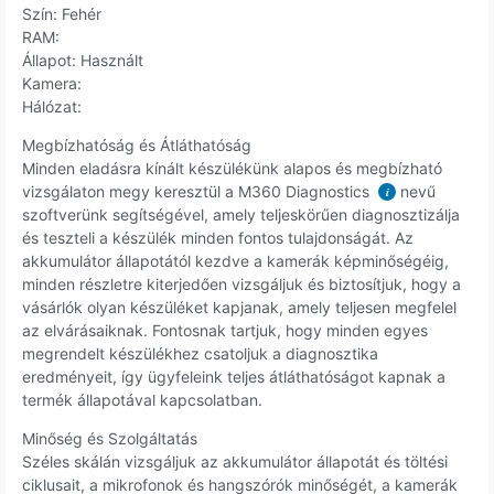
Szín: Fehér
RAM:
Állapot: Használt
Kamera:
Hálózat:
Megbízhatóság és Átláthatóság
Minden eladásra kínált készülékünk alapos és megbízható
vizsgálaton megy keresztül a M360 Diagnostics
nevű
i
szoftverünk segítségével, amely teljeskörűen diagnosztizálja
és teszteli a készülék minden fontos tulajdonságát. Az
akkumulátor állapotától kezdve a kamerák képminőségéig,
minden részletre kiterjedően vizsgáljuk és biztosítjuk, hogy a
vásárlók olyan készüléket kapjanak, amely teljesen megfelel
az elvárásaiknak. Fontosnak tartjuk, hogy minden egyes
megrendelt készülékhez csatoljuk a diagnosztika
eredményeit, így ügyfeleink teljes átláthatóságot kapnak a
termék állapotával kapcsolatban.
Minőség és Szolgáltatás
Széles skálán vizsgáljuk az akkumulátor állapotát és töltési
ciklusait, a mikrofonok és hangszórók minőségét, a kamerák