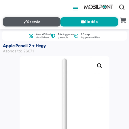
Szerviz
Eladás
Akár
40%
-al
1 év
ingyenes
20 nap
olcsóbban
garancia
ingyenes elállás
Apple Pencil 2 + Hegy
Azonosító: 26671