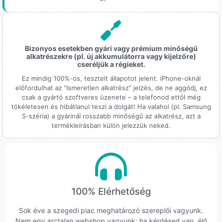
Bizonyos esetekben gyári vagy prémium minőségű
alkatrészekre (pl. új akkumulátorra vagy kijelzőre)
cseréljük a régieket.
Ez mindig 100%-os, tesztelt állapotot jelent. iPhone-oknál
előfordulhat az "Ismeretlen alkatrész" jelzés, de ne aggódj, ez
csak a gyártó szoftveres üzenete – a telefonod ettől még
tökéletesen és hibátlanul teszi a dolgát! Ha valahol (pl. Samsung
S-széria) a gyárinál rosszabb minőségű az alkatrész, azt a
termékleírásban külön jelezzük neked.
100% Elérhetőség
Sok éve a szegedi piac meghatározó szereplői vagyunk.
Nem egy arctalan webshop vagyunk: ha kérdésed van, élő