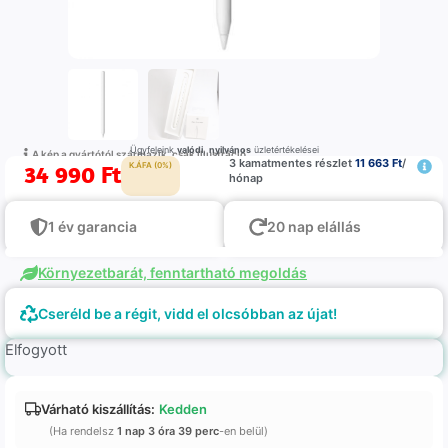
Ügyfeleink
valódi
,
nyilvános
üzletértékelései
A kép a gyártótól származik, csak illustráció
3 kamatmentes részlet
11 663 Ft
/
34 990
Ft
K.ÁFA (0%)
hónap
1 év garancia
20 nap elállás
Környezetbarát, fenntartható megoldás
Cseréld be a régit, vidd el olcsóbban az újat!
Elfogyott
Várható kiszállítás:
Kedden
(Ha rendelsz
1 nap 3 óra 39 perc
-en belül)