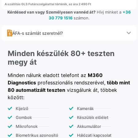
A szállítás GLS Futárszolgálattal történik, az ára 2 490 Ft
Kérdésed van vagy Személyesen vannéd át?
Hívj minket a
+36
30 779 1516
számon.
ÁFA-s számlát szeretnél?
Minden készülék 80+ teszten
megy át
Minden nálunk eladott telefont az
M360
Diagnostics
professzionális rendszerével,
több mint
80 automatizált teszten
vizsgálunk át, többek
között:
Kijelző
Kamerák
Gombok
Készülék előélet
Mikrofonok
Akkumulátor
Biometrikus azonosító
Hálózati kapcsolat