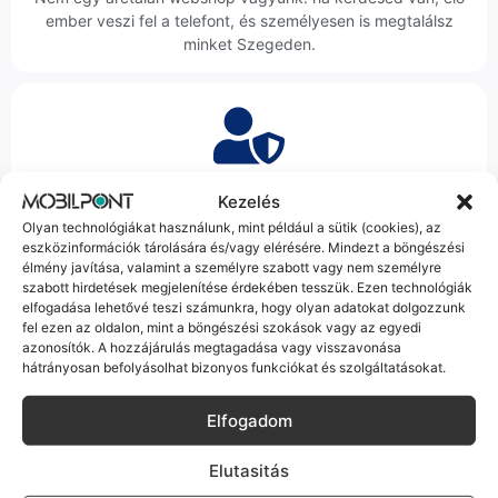
ember veszi fel a telefont, és személyesen is megtalálsz
minket Szegeden.
Korrekt Ügyintézés
Kezelés
Olyan technológiákat használunk, mint például a sütik (cookies), az
Hibázni emberi dolog, de a felelősségvállalás nálunk alap.
eszközinformációk tárolására és/vagy elérésére. Mindezt a böngészési
Ha ritkán előfordul egy hiba, nem kifogásokat keresünk,
élmény javítása, valamint a személyre szabott vagy nem személyre
hanem megoldást. Szakértő kollégáink azonnal kézbe
szabott hirdetések megjelenítése érdekében tesszük. Ezen technológiák
veszik az ügyedet.
elfogadása lehetővé teszi számunkra, hogy olyan adatokat dolgozzunk
fel ezen az oldalon, mint a böngészési szokások vagy az egyedi
azonosítók. A hozzájárulás megtagadása vagy visszavonása
hátrányosan befolyásolhat bizonyos funkciókat és szolgáltatásokat.
Elfogadom
Ingyenes Futár & Szerviz
Elutasitás
Ha messze laksz, mi megyünk a készülékért. Garanciális