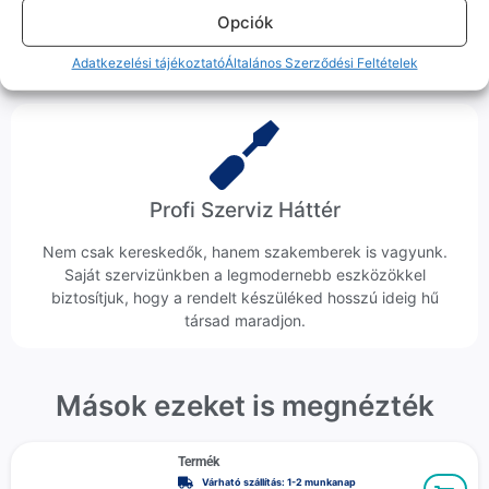
probléma esetén küldjük a futárt, bevizsgáljuk a telefont, és
Opciók
javítva vagy cserélve küldjük vissza – neked ez 0 Ft
Adatkezelési tájékoztató
Általános Szerződési Feltételek
költséggel jár.
Profi Szerviz Háttér
Nem csak kereskedők, hanem szakemberek is vagyunk.
Saját szervizünkben a legmodernebb eszközökkel
biztosítjuk, hogy a rendelt készüléked hosszú ideig hű
társad maradjon.
Mások ezeket is megnézték
Termék
Várható szállítás: 1-2 munkanap