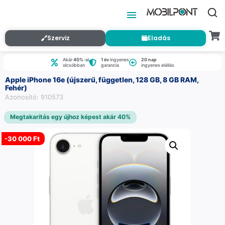
Szerviz
Eladás
Akár
40%
-al
1 év
ingyenes
20 nap
olcsóbban
garancia
ingyenes elállás
Apple iPhone 16e (újszerű, független, 128 GB, 8 GB RAM,
Fehér)
Azonosító: 910573
Megtakarítás egy újhoz képest akár 40%
-
30 000 Ft