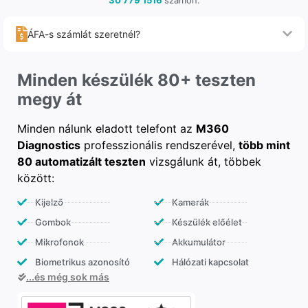
ÁFA-s számlát szeretnél?
Minden készülék 80+ teszten
megy át
Minden nálunk eladott telefont az
M360
Diagnostics
professzionális rendszerével,
több mint
80 automatizált teszten
vizsgálunk át, többek
között:
Kijelző
Kamerák
Gombok
Készülék előélet
Mikrofonok
Akkumulátor
Biometrikus azonosító
Hálózati kapcsolat
...és még sok más