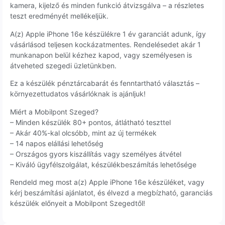
kamera, kijelző és minden funkció átvizsgálva – a részletes
teszt eredményét mellékeljük.
A(z) Apple iPhone 16e készülékre 1 év garanciát adunk, így
vásárlásod teljesen kockázatmentes. Rendelésedet akár 1
munkanapon belül kézhez kapod, vagy személyesen is
átveheted szegedi üzletünkben.
Ez a készülék pénztárcabarát és fenntartható választás –
környezettudatos vásárlóknak is ajánljuk!
Miért a Mobilpont Szeged?
– Minden készülék 80+ pontos, átlátható teszttel
– Akár 40%-kal olcsóbb, mint az új termékek
– 14 napos elállási lehetőség
– Országos gyors kiszállítás vagy személyes átvétel
– Kiváló ügyfélszolgálat, készülékbeszámítás lehetősége
Rendeld meg most a(z) Apple iPhone 16e készüléket, vagy
kérj beszámítási ajánlatot, és élvezd a megbízható, garanciás
készülék előnyeit a Mobilpont Szegedtől!