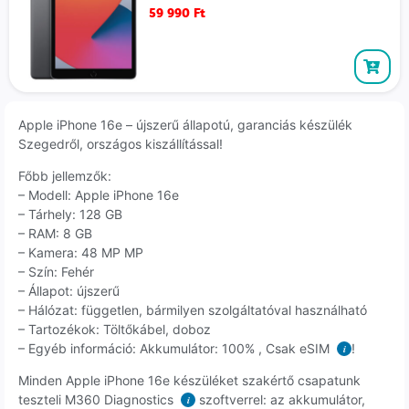
59 990
Ft
Apple iPhone 16e – újszerű állapotú, garanciás készülék
Szegedről, országos kiszállítással!
Főbb jellemzők:
– Modell: Apple iPhone 16e
– Tárhely: 128 GB
– RAM: 8 GB
– Kamera: 48 MP MP
– Szín: Fehér
– Állapot: újszerű
– Hálózat: független, bármilyen szolgáltatóval használható
– Tartozékok: Töltőkábel, doboz
– Egyéb információ: Akkumulátor: 100% , Csak eSIM
!
i
Minden Apple iPhone 16e készüléket szakértő csapatunk
teszteli M360 Diagnostics
szoftverrel: az akkumulátor,
i