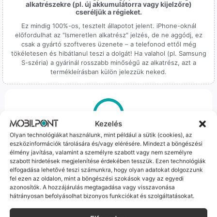
alkatrészekre (pl. új akkumulátorra vagy kijelzőre)
cseréljük a régieket.
Ez mindig 100%-os, tesztelt állapotot jelent. iPhone-oknál
előfordulhat az "Ismeretlen alkatrész" jelzés, de ne aggódj, ez
csak a gyártó szoftveres üzenete – a telefonod ettől még
tökéletesen és hibátlanul teszi a dolgát! Ha valahol (pl. Samsung
S-széria) a gyárinál rosszabb minőségű az alkatrész, azt a
termékleírásban külön jelezzük neked.
Kezelés
Olyan technológiákat használunk, mint például a sütik (cookies), az
100% Elérhetőség
eszközinformációk tárolására és/vagy elérésére. Mindezt a böngészési
élmény javítása, valamint a személyre szabott vagy nem személyre
Sok éve a szegedi piac meghatározó szereplői vagyunk.
szabott hirdetések megjelenítése érdekében tesszük. Ezen technológiák
Nem egy arctalan webshop vagyunk: ha kérdésed van, élő
elfogadása lehetővé teszi számunkra, hogy olyan adatokat dolgozzunk
ember veszi fel a telefont, és személyesen is megtalálsz
fel ezen az oldalon, mint a böngészési szokások vagy az egyedi
minket Szegeden.
azonosítók. A hozzájárulás megtagadása vagy visszavonása
hátrányosan befolyásolhat bizonyos funkciókat és szolgáltatásokat.