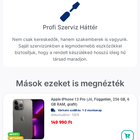
Profi Szerviz Háttér
Nem csak kereskedők, hanem szakemberek is vagyunk.
Saját szervizünkben a legmodernebb eszközökkel
biztosítjuk, hogy a rendelt készüléked hosszú ideig hű
társad maradjon.
Mások ezeket is megnézték
Apple iPhone 13 Pro (Jó, Független, 256 GB, 6
GB RAM, grafit)
Várható szállítás: 1-2 munkanap
Akkumulátor: 100%
149 990
Ft
100%
Prémium