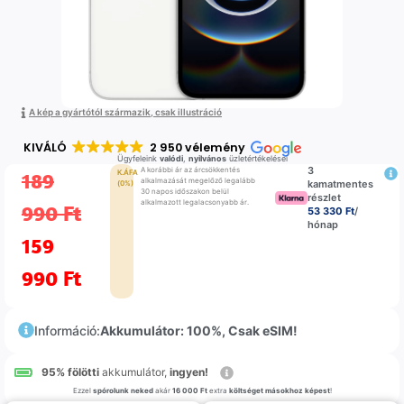
A kép a gyártótól származik, csak illustráció
KIVÁLÓ
2 950 vélemény
Ügyfeleink
valódi
,
nyilvános
üzletértékelései
3
A korábbi ár az árcsökkentés
189
K.ÁFA
alkalmazását megelőző legalább
kamatmentes
(0%)
30 napos időszakon belül
részlet
alkalmazott legalacsonyabb ár.
990
Ft
53 330 Ft
/
hónap
159
990
Ft
Információ:
Akkumulátor: 100%, Csak eSIM!
95% fölötti
akkumulátor,
ingyen!
Ezzel
spórolunk neked
akár
16 000 Ft
extra
költséget másokhoz képest
!