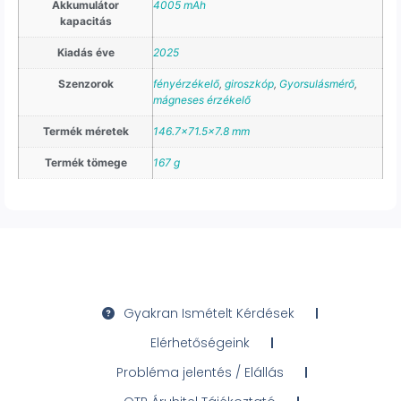
Akkumulátor
4005 mAh
kapacitás
Kiadás éve
2025
Szenzorok
fényérzékelő
,
giroszkóp
,
Gyorsulásmérő
,
mágneses érzékelő
Termék méretek
146.7×71.5×7.8 mm
Termék tömege
167 g
Gyakran Ismételt Kérdések
Elérhetőségeink
Probléma jelentés / Elállás