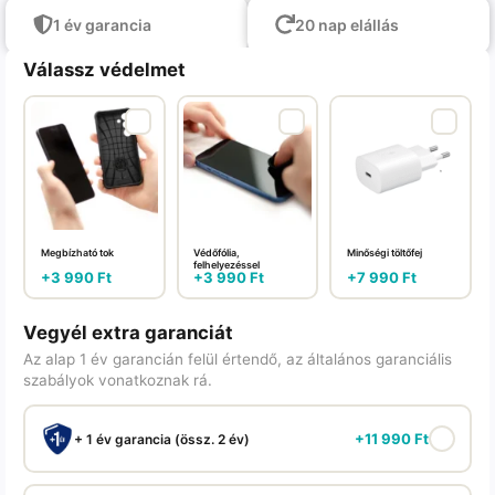
1 év garancia
20 nap elállás
Válassz védelmet
Megbízható tok
Védőfólia,
Minőségi töltőfej
felhelyezéssel
+
3 990
Ft
+
3 990
Ft
+
7 990
Ft
Vegyél extra garanciát
Az alap 1 év garancián felül értendő, az általános garanciális
szabályok vonatkoznak rá.
+
11 990
Ft
+ 1 év garancia (össz. 2 év)