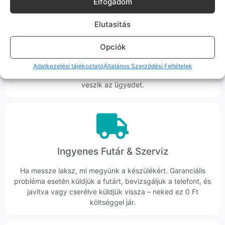
Elfogadom
Elutasitás
Korrekt Ügyintézés
Opciók
Hibázni emberi dolog, de a felelősségvállalás nálunk alap.
Ha ritkán előfordul egy hiba, nem kifogásokat keresünk,
Adatkezelési tájékoztató
Általános Szerződési Feltételek
hanem megoldást. Szakértő kollégáink azonnal kézbe
veszik az ügyedet.
Ingyenes Futár & Szerviz
Ha messze laksz, mi megyünk a készülékért. Garanciális
probléma esetén küldjük a futárt, bevizsgáljuk a telefont, és
javítva vagy cserélve küldjük vissza – neked ez 0 Ft
költséggel jár.