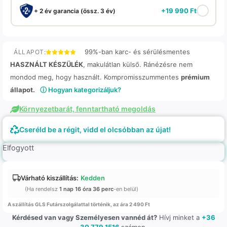
+
19 990
Ft
+ 2 év garancia (össz. 3 év)
99%-ban karc- és sérülésmentes
ÁLLAPOT:
HASZNÁLT KÉSZÜLÉK
, makulátlan külső. Ránézésre nem
mondod meg, hogy használt. Kompromisszummentes
prémium
állapot.
ⓘ Hogyan kategorizáljuk?
Környezetbarát, fenntartható megoldás
Cseréld be a régit, vidd el olcsóbban az újat!
Elfogyott
Várható kiszállítás:
Kedden
(Ha rendelsz
1 nap 16 óra 36 perc
-en belül)
A szállítás GLS Futárszolgálattal történik, az ára 2 490 Ft
Kérdésed van vagy Személyesen vannéd át?
Hívj minket a
+36
30 779 1516
számon.