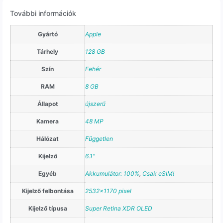
További információk
Gyártó
Apple
Tárhely
128 GB
Szín
Fehér
RAM
8 GB
Állapot
újszerű
Kamera
48 MP
Hálózat
Független
Kijelző
6.1"
Egyéb
Akkumulátor: 100%
,
Csak eSIM!
Kijelző felbontása
2532×1170 pixel
Kijelző típusa
Super Retina XDR OLED