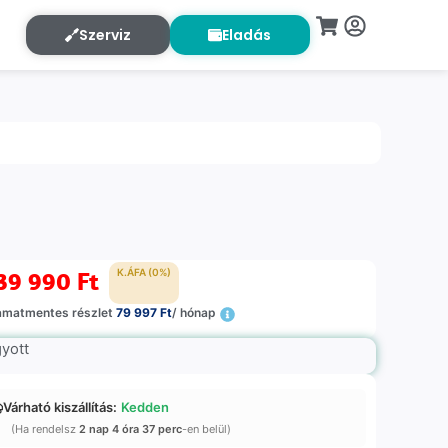
Szerviz
Eladás
39 990
Ft
K.ÁFA (0%)
amatmentes részlet
79 997 Ft
/ hónap
gyott
Várható kiszállítás:
Kedden
(Ha rendelsz
2 nap 4 óra 37 perc
-en belül)