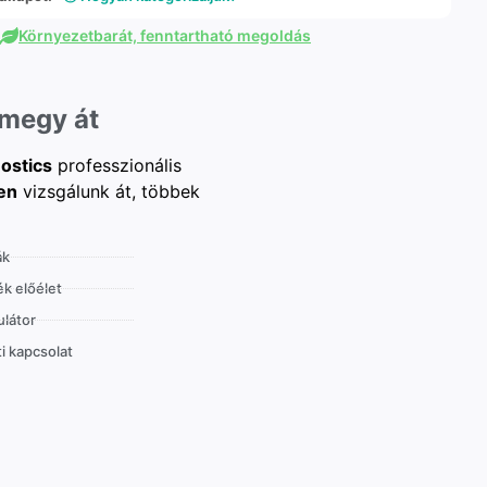
Környezetbarát, fenntartható megoldás
 megy át
ostics
professzionális
en
vizsgálunk át, többek
ák
k előélet
látor
i kapcsolat