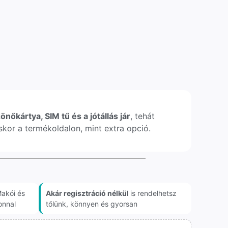
önőkártya, SIM tű és a jótállás jár
, tehát
léskor a termékoldalon, mint extra opció.
akói és
Akár regisztráció nélkül
is rendelhetsz
onnal
tőlünk, könnyen és gyorsan