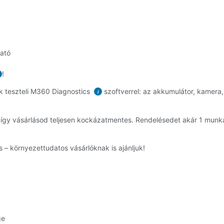
ható
!
k teszteli M360 Diagnostics
szoftverrel: az akkumulátor, kamera, 
i
, így vásárlásod teljesen kockázatmentes. Rendelésedet akár 1 mun
 – környezettudatos vásárlóknak is ajánljuk!
ge