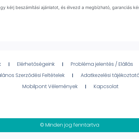
y kérj beszámítási ajánlatot, és élvezd a megbízható, garanciás ké
k
Elérhetőségeink
Probléma jelentés / Elállás
alános Szerződési Feltételek
Adatkezelési tájékoztat
Mobilpont Vélemények
Kapcsolat
© Minden jog fenntartva