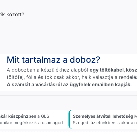
lék között?
Mit tartalmaz a doboz?
A dobozban a készülékhez alapból
egy töltőkábel, kösz
töltőfej, fólia és tok csak akkor, ha kiválasztja a rende
A számlát a vásárlásról az ügyfelek emailben kapják.
akár készpénzben
a GLS
Személyes átvételi lehetőség
M
, amikor megérkezik a csomagod
Szegedi üzletünkben is akár az