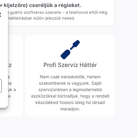
ijelzőre) cseréljük a régieket.
 csak a gyártó szoftveres üzenete – a telefonod ettől még
 a termékleírásban külön jelezzük neked.
erviz
Profi Szerviz Háttér
ünk a
Nem csak kereskedők, hanem
obléma
szakemberek is vagyunk. Saját
sgáljuk a
szervizünkben a legmodernebb
erélve
eszközökkel biztosítjuk, hogy a rendelt
0 Ft
készüléked hosszú ideig hű társad
maradjon.