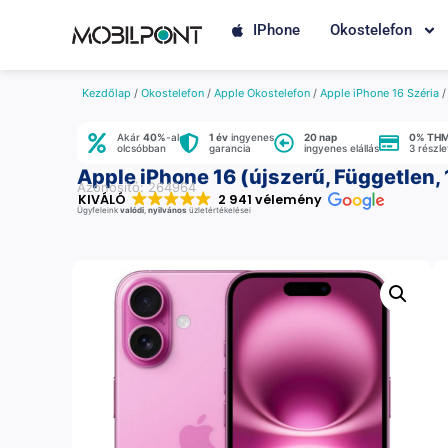
IPhone
Okostelefon
Kezdőlap
/
Okostelefon
/
Apple Okostelefon
/
Apple iPhone 16 Széria
Akár
40%
-al
1 év
ingyenes
20 nap
0% TH
olcsóbban
garancia
ingyenes elállás
3 részl
Apple iPhone 16 (újszerű, Független,
Azonosító: 264964
KIVÁLÓ
2 941 vélemény
Ügyfeleink
valódi
,
nyilvános
üzletértékelései