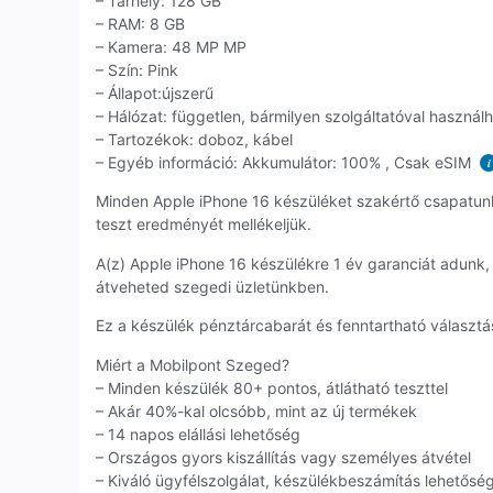
– Tárhely: 128 GB
– RAM: 8 GB
– Kamera: 48 MP MP
– Szín: Pink
– Állapot:újszerű
– Hálózat: független, bármilyen szolgáltatóval használ
– Tartozékok: doboz, kábel
– Egyéb információ: Akkumulátor: 100% , Csak eSIM
i
Minden Apple iPhone 16 készüléket szakértő csapatun
teszt eredményét mellékeljük.
A(z) Apple iPhone 16 készülékre 1 év garanciát adunk
átveheted szegedi üzletünkben.
Ez a készülék pénztárcabarát és fenntartható választás
Miért a Mobilpont Szeged?
– Minden készülék 80+ pontos, átlátható teszttel
– Akár 40%-kal olcsóbb, mint az új termékek
– 14 napos elállási lehetőség
– Országos gyors kiszállítás vagy személyes átvétel
– Kiváló ügyfélszolgálat, készülékbeszámítás lehetősé