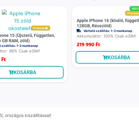
100
Prémiu
Apple iPhone 16 (kiváló, függet
128GB, Récezöld)
Prémium
Várható szállítás: 1-2 munkanap
hone 15 (Újszerű, Független,
Akkumulátor: 100% Csak eSIM!
6 GB RAM, zöld)
219 990
Ft
ó szállítás: 1-2 munkanap
tor: 96% Csak eSIM!
KOSÁRBA
0
Ft
KOSÁRBA
, országos kiszállítással!