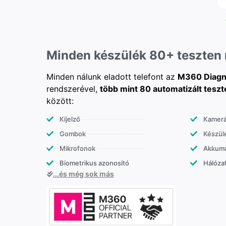
Minden készülék 80+ teszten
Minden nálunk eladott telefont az
M360 Diagn
rendszerével,
több mint 80 automatizált teszt
között:
Kijelző
Kamer
Gombok
Készülé
Mikrofonok
Akkumu
Biometrikus azonosító
Hálózat
...és még sok más