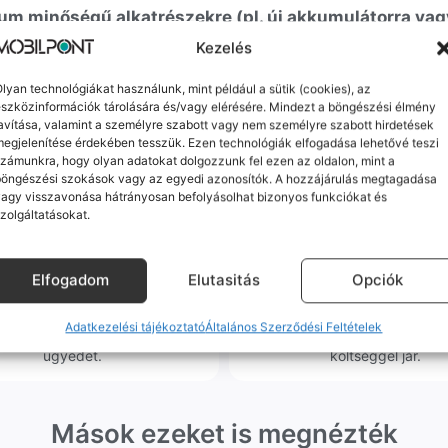
m minőségű alkatrészekre (pl. új akkumulátorra vagy k
ne-oknál előfordulhat az "Ismeretlen alkatrész" jelzés, de ne aggódj, ez
Kezelés
ol (pl. Samsung S-széria) a gyárinál rosszabb minőségű az alkatrész, azt
lyan technológiákat használunk, mint például a sütik (cookies), az
szközinformációk tárolására és/vagy elérésére. Mindezt a böngészési élmény
avítása, valamint a személyre szabott vagy nem személyre szabott hirdetések
egjelenítése érdekében tesszük. Ezen technológiák elfogadása lehetővé teszi
zámunkra, hogy olyan adatokat dolgozzunk fel ezen az oldalon, mint a
böngészési szokások vagy az egyedi azonosítók. A hozzájárulás megtagadása
agy visszavonása hátrányosan befolyásolhat bizonyos funkciókat és
orrekt Ügyintézés
Ingyenes Futár & Sz
zolgáltatásokat.
bázni emberi dolog, de a
Ha messze laksz, mi megy
gvállalás nálunk alap. Ha ritkán
készülékért. Garanciális pr
Elfogadom
Elutasitás
Opciók
dul egy hiba, nem kifogásokat
esetén küldjük a futárt, beviz
k, hanem megoldást. Szakértő
telefont, és javítva vagy cs
Adatkezelési tájékoztató
Általános Szerződési Feltételek
áink azonnal kézbe veszik az
küldjük vissza – neked ez 
ügyedet.
költséggel jár.
Mások ezeket is megnézték