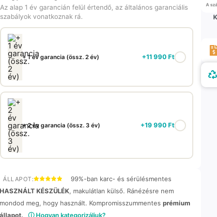
A szá
Az alap 1 év garancián felül értendő, az általános garanciális
szabályok vonatkoznak rá.
K
+
11 990
Ft
+ 1 év garancia (össz. 2 év)
+
19 990
Ft
+ 2 év garancia (össz. 3 év)
99%-ban karc- és sérülésmentes
ÁLLAPOT:
HASZNÁLT KÉSZÜLÉK
, makulátlan külső. Ránézésre nem
mondod meg, hogy használt. Kompromisszummentes
prémium
állapot.
ⓘ Hogyan kategorizáljuk?