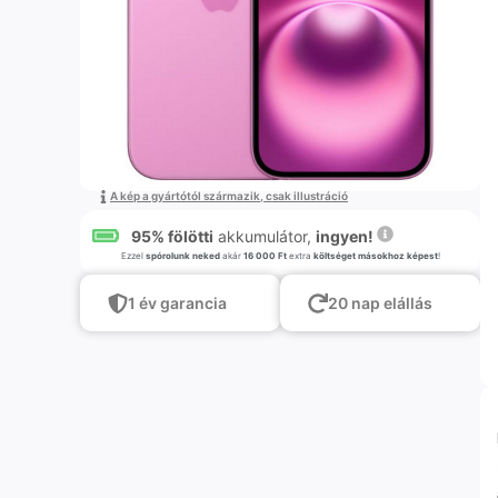
A kép a gyártótól származik, csak illustráció
95% fölötti
akkumulátor,
ingyen!
Ezzel
spórolunk neked
akár
16 000 Ft
extra
költséget másokhoz képest
!
1 év garancia
20 nap elállás