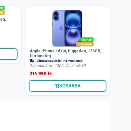
%
m
len,
100%
Prémium
Apple iPhone 16 (jó, független, 128GB,
Ultramarin)
Várható szállítás: 1-2 munkanap
Akkumulátor: 100% Csak eSIM!
214 990
Ft
KOSÁRBA