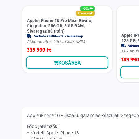
100%
Prémium
Apple iPhone 16 Pro Max (Kiváló,
független, 256 GB, 8 GB RAM,
Sivatagszínű titán)
Apple iP
Várható szállítás: 1-2 munkanap
128 GB, 
Akkumulátor: 100% Csak eSIM!
Várhat
339 990
Ft
Akkumulá
189 99
KOSÁRBA
Apple iPhone 16 –újszerű, garanciás készülék Szegedről
Főbb jellemzők:
– Modell: Apple iPhone 16