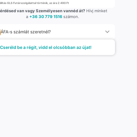
llítás GLS Futárszolgálattal történik, az ára 2 490 Ft
érdésed van vagy Személyesen vannéd át?
Hívj minket
a
+36 30 779 1516
számon.
ÁFA-s számlát szeretnél?
Cseréld be a régit, vidd el olcsóbban az újat!