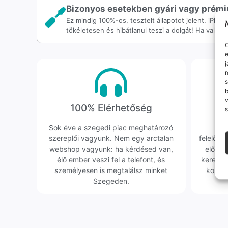
Bizonyos esetekben gyári vagy prémiu
Ez mindig 100%-os, tesztelt állapotot jelent. iPho
tökéletesen és hibátlanul teszi a dolgát! Ha valah
O
e
j
m
s
v
100% Elérhetőség
K
s
Sok éve a szegedi piac meghatározó
Hi
szereplői vagyunk. Nem egy arctalan
felelőssé
webshop vagyunk: ha kérdésed van,
előfor
élő ember veszi fel a telefont, és
keresün
személyesen is megtalálsz minket
kollég
Szegeden.