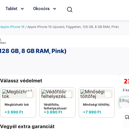
Tablet
Okosóra
/
Apple iPhone 16
/ Apple iPhone 16 (újszerű, Független, 128 GB, 8 GB RAM, Pink)
M
,
etben
 128 GB, 8 GB RAM, Pink)
2
Válassz védelmet
3 k
Elfo
Megbízható tok
Védőfólia,
Minőségi töltőfej
felhelyezéssel
+
3 990
Ft
+
3 990
Ft
+
7 990
Ft
Vegyél extra garanciát