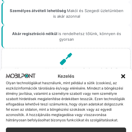
Személyes átvételi lehetőség
Makói és Szegedi üzletünkben
is akár azonnal
Akár regisztráció nélkül
is rendelhetsz tőlünk, könnyen és
gyorsan
Bizonyos esetekben gyári vagy prémium minőségű
alkatrészekre (pl. új akkumulátorra vagy kijelzőre)
Kezelés
cseréljük a régieket.
Olyan technológiákat használunk, mint például a sütik (cookies), az
Ez mindig 100%-os, tesztelt állapotot jelent. iPhone-oknál
eszközinformációk tárolására és/vagy elérésére. Mindezt a böngészési
előfordulhat az "Ismeretlen alkatrész" jelzés, de ne aggódj, ez
élmény javítása, valamint a személyre szabott vagy nem személyre
szabott hirdetések megjelenítése érdekében tesszük. Ezen technológiák
csak a gyártó szoftveres üzenete – a telefonod ettől még
elfogadása lehetővé teszi számunkra, hogy olyan adatokat dolgozzunk
tökéletesen és hibátlanul teszi a dolgát! Ha valahol (pl. Samsung
fel ezen az oldalon, mint a böngészési szokások vagy az egyedi
S-széria) a gyárinál rosszabb minőségű az alkatrész, azt a
azonosítók. A hozzájárulás megtagadása vagy visszavonása
termékleírásban külön jelezzük neked.
hátrányosan befolyásolhat bizonyos funkciókat és szolgáltatásokat.