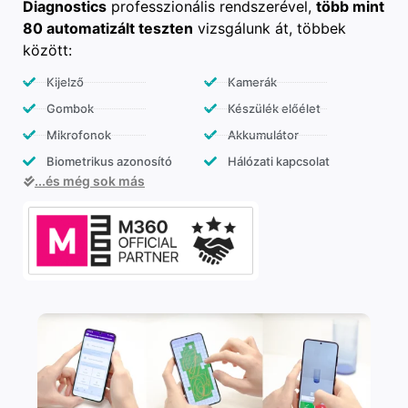
Diagnostics
professzionális rendszerével,
több mint
80 automatizált teszten
vizsgálunk át, többek
között:
Kijelző
Kamerák
Gombok
Készülék előélet
Mikrofonok
Akkumulátor
Biometrikus azonosító
Hálózati kapcsolat
...és még sok más