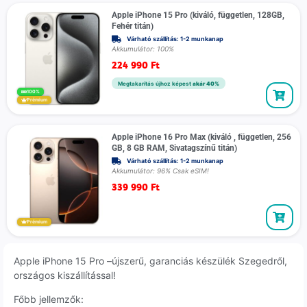
Apple iPhone 15 Pro (kiváló, független, 128GB,
Fehér titán)
Várható szállítás: 1-2 munkanap
Akkumulátor: 100%
224 990
Ft
Megtakarítás újhoz képest
akár 40%
100%
Prémium
Apple iPhone 16 Pro Max (kiváló , független, 256
GB, 8 GB RAM, Sivatagszínű titán)
Várható szállítás: 1-2 munkanap
Akkumulátor: 96% Csak eSIM!
339 990
Ft
Prémium
Apple iPhone 15 Pro –újszerű, garanciás készülék Szegedről,
országos kiszállítással!
Főbb jellemzők: