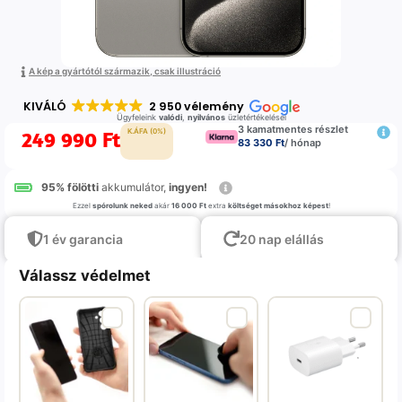
A kép a gyártótól származik, csak illustráció
KIVÁLÓ
2 950 vélemény
Ügyfeleink
valódi
,
nyilvános
üzletértékelései
3 kamatmentes részlet
249 990
Ft
K.ÁFA (0%)
83 330 Ft
/ hónap
95% fölötti
akkumulátor,
ingyen!
Ezzel
spórolunk neked
akár
16 000 Ft
extra
költséget másokhoz képest
!
1 év garancia
20 nap elállás
Válassz védelmet