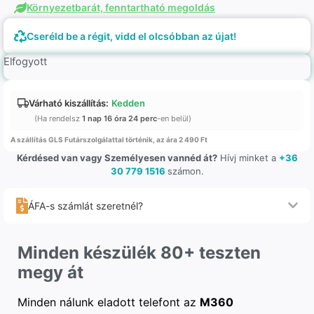
Környezetbarát, fenntartható megoldás
Cseréld be a régit, vidd el olcsóbban az újat!
Elfogyott
Várható kiszállítás:
Kedden
(Ha rendelsz
1 nap 16 óra 24 perc
-en belül)
A szállítás GLS Futárszolgálattal történik, az ára 2 490 Ft
Kérdésed van vagy Személyesen vannéd át?
Hívj minket a
+36
30 779 1516
számon.
ÁFA-s számlát szeretnél?
Minden készülék 80+ teszten
megy át
Minden nálunk eladott telefont az
M360