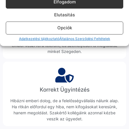
Elfogadom
Elutasitás
100% Elérhetőség
Opciók
Sok éve a szegedi piac meghatározó szereplői vagyunk.
Adatkezelési tájékoztató
Általános Szerződési Feltételek
Nem egy arctalan webshop vagyunk: ha kérdésed van, élő
ember veszi fel a telefont, és személyesen is megtalálsz
minket Szegeden.
Korrekt Ügyintézés
Hibázni emberi dolog, de a felelősségvállalás nálunk alap.
Ha ritkán előfordul egy hiba, nem kifogásokat keresünk,
hanem megoldást. Szakértő kollégáink azonnal kézbe
veszik az ügyedet.