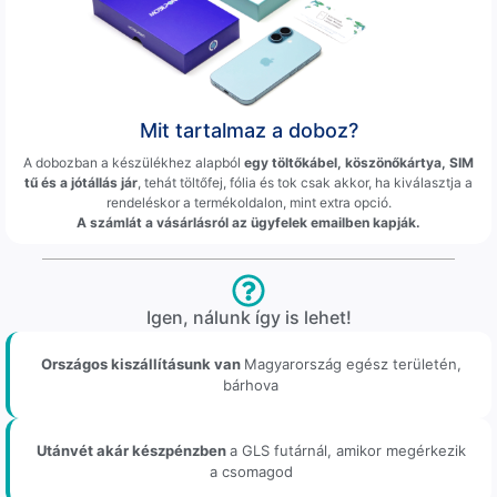
Mit tartalmaz a doboz?
A dobozban a készülékhez alapból
egy töltőkábel, köszönőkártya, SIM
tű és a jótállás jár
, tehát töltőfej, fólia és tok csak akkor, ha kiválasztja a
rendeléskor a termékoldalon, mint extra opció.
A számlát a vásárlásról az ügyfelek emailben kapják.
Igen, nálunk így is lehet!
Országos kiszállításunk van
Magyarország egész területén,
bárhova
Utánvét akár készpénzben
a GLS futárnál, amikor megérkezik
a csomagod