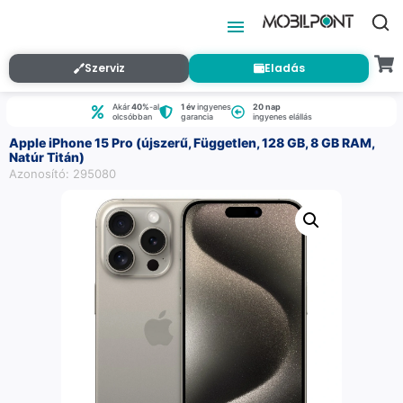
Szerviz
Eladás
Akár
40%
-al
1 év
ingyenes
20 nap
olcsóbban
garancia
ingyenes elállás
Apple iPhone 15 Pro (újszerű, Független, 128 GB, 8 GB RAM,
Natúr Titán)
Azonosító: 295080