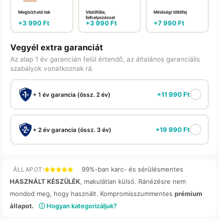
Megbízható tok
Védőfólia,
Minőségi töltőfej
felhelyezéssel
+
3 990
Ft
+
3 990
Ft
+
7 990
Ft
Vegyél extra garanciát
Az alap 1 év garancián felül értendő, az általános garanciális
szabályok vonatkoznak rá.
+
11 990
Ft
+ 1 év garancia (össz. 2 év)
+
19 990
Ft
+ 2 év garancia (össz. 3 év)
99%-ban karc- és sérülésmentes
ÁLLAPOT:
HASZNÁLT KÉSZÜLÉK
, makulátlan külső. Ránézésre nem
mondod meg, hogy használt. Kompromisszummentes
prémium
állapot.
ⓘ Hogyan kategorizáljuk?