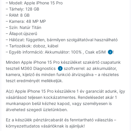
– Modell: Apple iPhone 15 Pro
– Tárhely: 128 GB
– RAM: 8 GB
– Kamera: 48 MP MP
– Szín: Natúr Titán
– Állapot:újszerű
– Hálózat: független, bármilyen szolgáltatóval használható
– Tartozékok: doboz, kábel
– Egyéb információ: Akkumulátor: 100% , Csak eSIM
!
i
Minden Apple iPhone 15 Pro készüléket szakértő csapatunk
teszteli M360 Diagnostics
szoftverrel: az akkumulátor,
i
kamera, kijelző és minden funkció átvizsgálva – a részletes
teszt eredményét mellékeljük.
A(z) Apple iPhone 15 Pro készülékre 1 év garanciát adunk, így
vásárlásod teljesen kockázatmentes. Rendelésedet akár 1
munkanapon belül kézhez kapod, vagy személyesen is
átveheted szegedi üzletünkben.
Ez a készülék pénztárcabarát és fenntartható választás –
környezettudatos vásárlóknak is ajánljuk!