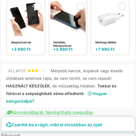
Megbízható tok
Védőfólia,
Minőségi töltőfej
felhelyezéssel
+
3 990
Ft
+
3 990
Ft
+
7 990
Ft
Mélyebb karcok, kopások vagy kisebb
ÁLLAPOT:
ütődések lehetnek rajta, de nem törött, se nem repedt!
HASZNÁLT KÉSZÜLÉK
, de műszakilag hibátlan.
Tokkal és
fóliával a szépséghibák zöme elfedhető.
ⓘ Hogyan
kategorizáljuk?
Környezetbarát, fenntartható megoldás
Cseréld be a régit, vidd el olcsóbban az újat!
Elfogyott