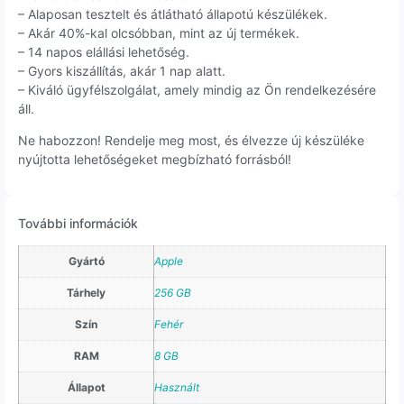
– Alaposan tesztelt és átlátható állapotú készülékek.
– Akár 40%-kal olcsóbban, mint az új termékek.
– 14 napos elállási lehetőség.
– Gyors kiszállítás, akár 1 nap alatt.
– Kiváló ügyfélszolgálat, amely mindig az Ön rendelkezésére
áll.
Ne habozzon! Rendelje meg most, és élvezze új készüléke
nyújtotta lehetőségeket megbízható forrásból!
További információk
Gyártó
Apple
Tárhely
256 GB
Szín
Fehér
RAM
8 GB
Állapot
Használt