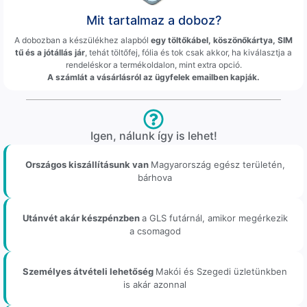
Mit tartalmaz a doboz?
A dobozban a készülékhez alapból
egy töltőkábel, köszönőkártya, SIM
tű és a jótállás jár
, tehát töltőfej, fólia és tok csak akkor, ha kiválasztja a
rendeléskor a termékoldalon, mint extra opció.
A számlát a vásárlásról az ügyfelek emailben kapják.
Igen, nálunk így is lehet!
Országos kiszállításunk van
Magyarország egész területén,
bárhova
Utánvét akár készpénzben
a GLS futárnál, amikor megérkezik
a csomagod
Személyes átvételi lehetőség
Makói és Szegedi üzletünkben
is akár azonnal