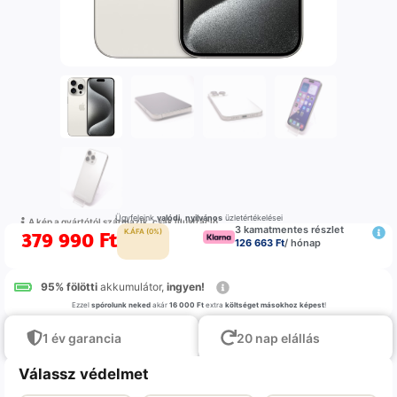
Ügyfeleink
valódi
,
nyilvános
üzletértékelései
A kép a gyártótól származik, csak illustráció
3 kamatmentes részlet
379 990
Ft
K.ÁFA (0%)
126 663 Ft
/ hónap
95% fölötti
akkumulátor,
ingyen!
Ezzel
spórolunk neked
akár
16 000 Ft
extra
költséget másokhoz képest
!
1 év garancia
20 nap elállás
Válassz védelmet