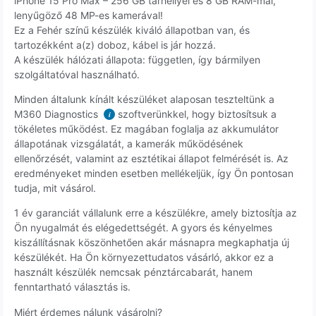
iPhone 15 Pro Max – 256 GB tárhellyel és 8 GB RAM-mal,
lenyűgöző 48 MP-es kamerával!
Ez a Fehér színű készülék kiváló állapotban van, és
tartozékként a(z) doboz, kábel is jár hozzá.
A készülék hálózati állapota: független, így bármilyen
szolgáltatóval használható.
Minden általunk kínált készüléket alaposan teszteltünk a
M360 Diagnostics
szoftverünkkel, hogy biztosítsuk a
i
tökéletes működést. Ez magában foglalja az akkumulátor
állapotának vizsgálatát, a kamerák működésének
ellenőrzését, valamint az esztétikai állapot felmérését is. Az
eredményeket minden esetben mellékeljük, így Ön pontosan
tudja, mit vásárol.
1 év garanciát vállalunk erre a készülékre, amely biztosítja az
Ön nyugalmát és elégedettségét. A gyors és kényelmes
kiszállításnak köszönhetően akár másnapra megkaphatja új
készülékét. Ha Ön környezettudatos vásárló, akkor ez a
használt készülék nemcsak pénztárcabarát, hanem
fenntartható választás is.
Miért érdemes nálunk vásárolni?