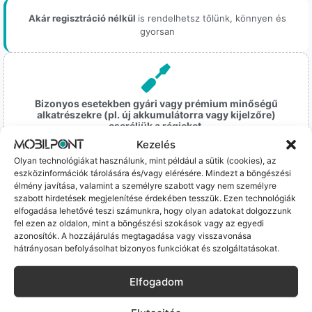
Akár regisztráció nélkül
is rendelhetsz tőlünk, könnyen és
gyorsan
Bizonyos esetekben gyári vagy prémium minőségű
alkatrészekre (pl. új akkumulátorra vagy kijelzőre)
cseréljük a régieket.
Kezelés
Ez mindig 100%-os, tesztelt állapotot jelent. iPhone-oknál
előfordulhat az "Ismeretlen alkatrész" jelzés, de ne aggódj, ez
Olyan technológiákat használunk, mint például a sütik (cookies), az
csak a gyártó szoftveres üzenete – a telefonod ettől még
eszközinformációk tárolására és/vagy elérésére. Mindezt a böngészési
tökéletesen és hibátlanul teszi a dolgát! Ha valahol (pl. Samsung
élmény javítása, valamint a személyre szabott vagy nem személyre
S-széria) a gyárinál rosszabb minőségű az alkatrész, azt a
szabott hirdetések megjelenítése érdekében tesszük. Ezen technológiák
elfogadása lehetővé teszi számunkra, hogy olyan adatokat dolgozzunk
termékleírásban külön jelezzük neked.
fel ezen az oldalon, mint a böngészési szokások vagy az egyedi
azonosítók. A hozzájárulás megtagadása vagy visszavonása
hátrányosan befolyásolhat bizonyos funkciókat és szolgáltatásokat.
Elfogadom
100% Elérhetőség