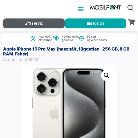
Szerviz
Eladás
Akár
40%
-al
1 év
ingyenes
20 nap
olcsóbban
garancia
ingyenes elállás
Apple iPhone 15 Pro Max (használt, független , 256 GB, 8 GB
RAM, Fehér)
Azonosító: 589767