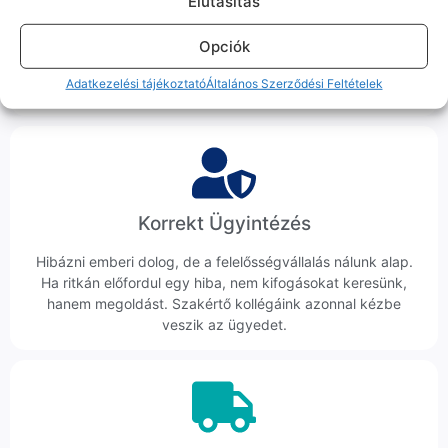
Elutasitás
Sok éve a szegedi piac meghatározó szereplői vagyunk.
Opciók
Nem egy arctalan webshop vagyunk: ha kérdésed van, élő
ember veszi fel a telefont, és személyesen is megtalálsz
Adatkezelési tájékoztató
Általános Szerződési Feltételek
minket Szegeden.
Korrekt Ügyintézés
Hibázni emberi dolog, de a felelősségvállalás nálunk alap.
Ha ritkán előfordul egy hiba, nem kifogásokat keresünk,
hanem megoldást. Szakértő kollégáink azonnal kézbe
veszik az ügyedet.