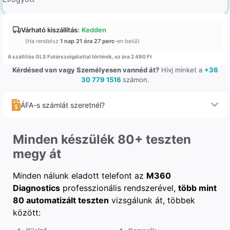
Várható kiszállítás:
Kedden
(Ha rendelsz
1 nap 21 óra 27 perc
-en belül)
A szállítás GLS Futárszolgálattal történik, az ára 2 490 Ft
Kérdésed van vagy Személyesen vannéd át?
Hívj minket a
+36
30 779 1516
számon.
ÁFA-s számlát szeretnél?
Minden készülék 80+ teszten
megy át
Minden nálunk eladott telefont az
M360
Diagnostics
professzionális rendszerével,
több mint
80 automatizált teszten
vizsgálunk át, többek
között: