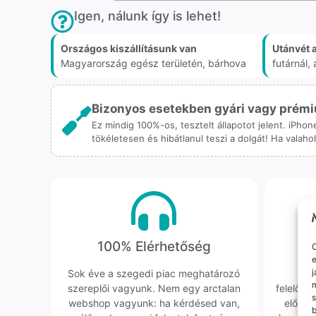
Igen, nálunk így is lehet!
Országos kiszállításunk van
Utánvét 
Magyarország egész területén, bárhova
futárnál
Bizonyos esetekben gyári vagy prémiu
Ez mindig 100%-os, tesztelt állapotot jelent. iPho
tökéletesen és hibátlanul teszi a dolgát! Ha valah
100% Elérhetőség
K
O
e
j
Sok éve a szegedi piac meghatározó
Hi
m
szereplői vagyunk. Nem egy arctalan
felelőssé
s
webshop vagyunk: ha kérdésed van,
előfor