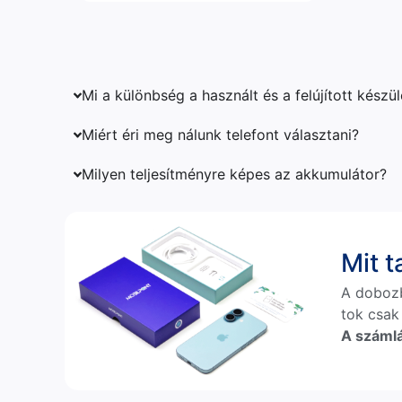
Mi a különbség a használt és a felújított készü
Miért éri meg nálunk telefont választani?
Milyen teljesítményre képes az akkumulátor?
Mit 
A doboz
tok csak
A számlá