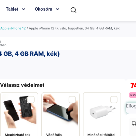
Tablet
Okosóra
/
Apple iPhone 12
/ Apple iPhone 12 (Kiváló, független, 64 GB, 4 GB RAM, kék)
M
,
etben
4 GB, 4 GB RAM, kék)
7
Válassz védelmet
Elfo
Megbízható tok
Védőfólia,
Minőségi töltőfej