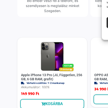
élő ember veszi fel a telefont, és
keresün
v
személyesen is megtalálsz minket
kollég
s
Szegeden.
100%
Prémium
Apple iPhone 13 Pro (Jó, Független, 256
OPPO A57s
GB, 6 GB RAM, grafit)
GB RAM, 
Várható szállítás: 1-2 munkanap
Várhat
Akkumulátor: 100%
34 990
149 990
Ft
KOSÁRBA