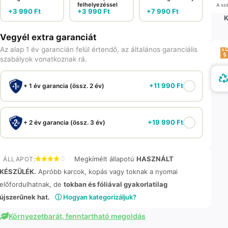
felhelyezéssel
A szá
+
3 990
Ft
+
3 990
Ft
+
7 990
Ft
K
Vegyél extra garanciát
Az alap 1 év garancián felül értendő, az általános garanciális
szabályok vonatkoznak rá.
+
11 990
Ft
+ 1 év garancia (össz. 2 év)
+
19 990
Ft
+ 2 év garancia (össz. 3 év)
Megkímélt állapotú
HASZNÁLT
ÁLLAPOT:
KÉSZÜLÉK.
Apróbb karcok, kopás vagy toknak a nyomai
előfordulhatnak, de
tokban és fóliával gyakorlatilag
újszerűnek hat.
ⓘ Hogyan kategorizáljuk?
Környezetbarát, fenntartható megoldás