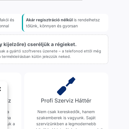
akói és
Akár regisztráció nélkül
is rendelhetsz
onnal
tőlünk, könnyen és gyorsan
ijelzőre) cseréljük a régieket.
 csak a gyártó szoftveres üzenete – a telefonod ettől még
 a termékleírásban külön jelezzük neked.
erviz
Profi Szerviz Háttér
ünk a
Nem csak kereskedők, hanem
obléma
szakemberek is vagyunk. Saját
sgáljuk a
szervizünkben a legmodernebb