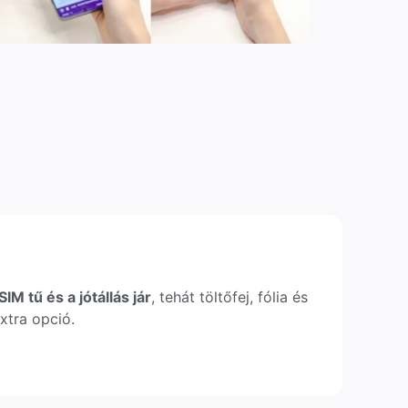
IM tű és a jótállás jár
, tehát töltőfej, fólia és
xtra opció.