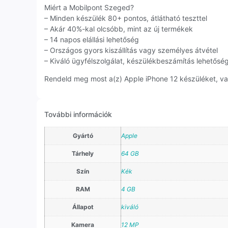
Miért a Mobilpont Szeged?
– Minden készülék 80+ pontos, átlátható teszttel
– Akár 40%-kal olcsóbb, mint az új termékek
– 14 napos elállási lehetőség
– Országos gyors kiszállítás vagy személyes átvétel
– Kiváló ügyfélszolgálat, készülékbeszámítás lehetősé
Rendeld meg most a(z) Apple iPhone 12 készüléket, vag
További információk
Gyártó
Apple
Tárhely
64 GB
Szín
Kék
RAM
4 GB
Állapot
kiváló
Kamera
12 MP