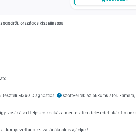
zegedről, országos kiszállítással!
ható
k teszteli M360 Diagnostics
szoftverrel: az akkumulátor, kamera, 
i
, így vásárlásod teljesen kockázatmentes. Rendelésedet akár 1 mun
 – környezettudatos vásárlóknak is ajánljuk!