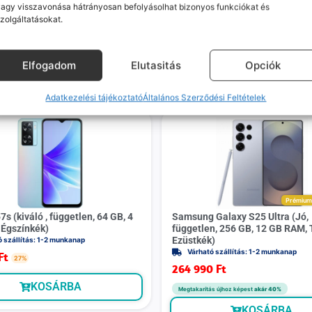
k, hanem megoldást. Szakértő
telefont, és javítva vagy cs
agy visszavonása hátrányosan befolyásolhat bizonyos funkciókat és
áink azonnal kézbe veszik az
küldjük vissza – neked ez 
zolgáltatásokat.
ügyedet.
költséggel jár.
Elfogadom
Elutasitás
Opciók
Mások ezeket is megnézték
Adatkezelési tájékoztató
Általános Szerződési Feltételek
Prémiu
 (kiváló , független, 64 GB, 4
Samsung Galaxy S25 Ultra (Jó,
Égszínkék)
független, 256 GB, 12 GB RAM, 
Ezüstkék)
ó szállítás: 1-2 munkanap
Várható szállítás: 1-2 munkanap
Ft
27%
264 990
Ft
KOSÁRBA
Megtakarítás újhoz képest
akár 40%
KOSÁRBA