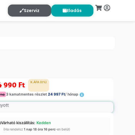
Szerviz
Eladás
4 990
Ft
K.ÁFA (0%)
3 kamatmentes részlet
24 997 Ft
/ hónap
gyott
Várható kiszállítás:
Kedden
(Ha rendelsz
1 nap 18 óra 16 perc
-en belül)