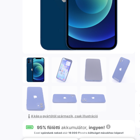
A kép a gyártótól származik, csak illustráció
95% fölötti
akkumulátor,
ingyen!
Ezzel
spórolunk neked
akár
16 000 Ft
extra
költséget másokhoz képest
!