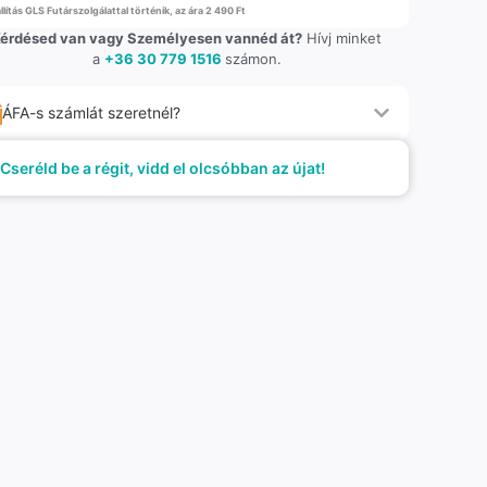
llítás GLS Futárszolgálattal történik, az ára 2 490 Ft
érdésed van vagy Személyesen vannéd át?
Hívj minket
a
+36 30 779 1516
számon.
ÁFA-s számlát szeretnél?
Cseréld be a régit, vidd el olcsóbban az újat!