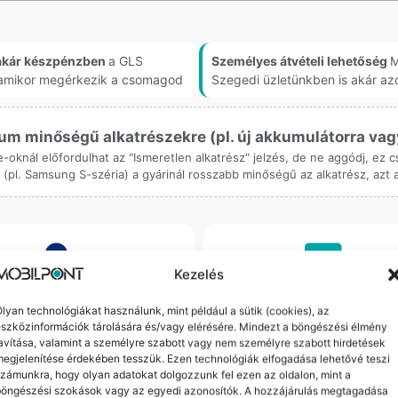
akár készpénzben
a GLS
Személyes átvételi lehetőség
M
, amikor megérkezik a csomagod
Szegedi üzletünkben is akár az
m minőségű alkatrészekre (pl. új akkumulátorra vagy k
ne-oknál előfordulhat az "Ismeretlen alkatrész" jelzés, de ne aggódj, ez
ol (pl. Samsung S-széria) a gyárinál rosszabb minőségű az alkatrész, azt
Kezelés
orrekt Ügyintézés
Ingyenes Futár & Sz
lyan technológiákat használunk, mint például a sütik (cookies), az
szközinformációk tárolására és/vagy elérésére. Mindezt a böngészési élmény
avítása, valamint a személyre szabott vagy nem személyre szabott hirdetések
bázni emberi dolog, de a
Ha messze laksz, mi megy
egjelenítése érdekében tesszük. Ezen technológiák elfogadása lehetővé teszi
gvállalás nálunk alap. Ha ritkán
készülékért. Garanciális pr
zámunkra, hogy olyan adatokat dolgozzunk fel ezen az oldalon, mint a
dul egy hiba, nem kifogásokat
esetén küldjük a futárt, beviz
böngészési szokások vagy az egyedi azonosítók. A hozzájárulás megtagadása