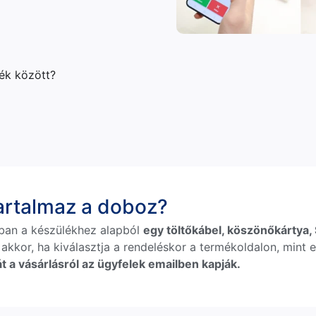
lék között?
tartalmaz a doboz?
ban a készülékhez alapból
egy töltőkábel, köszönőkártya, S
 akkor, ha kiválasztja a rendeléskor a termékoldalon, mint e
t a vásárlásról az ügyfelek emailben kapják.