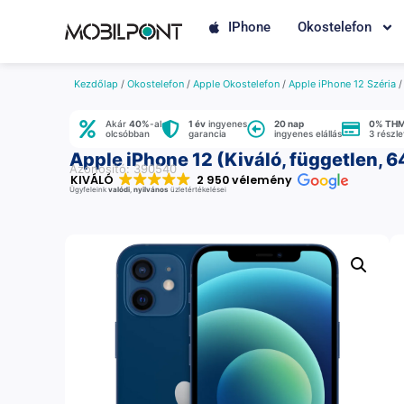
IPhone
Okostelefon
Kezdőlap
/
Okostelefon
/
Apple Okostelefon
/
Apple iPhone 12 Széria
Akár
40%
-al
1 év
ingyenes
20 nap
0% TH
olcsóbban
garancia
ingyenes elállás
3 részl
Apple iPhone 12 (Kiváló, független, 6
Azonosító: 390540
KIVÁLÓ
2 950 vélemény
Ügyfeleink
valódi
,
nyilvános
üzletértékelései