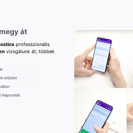
 megy át
ostics
professzionális
en
vizsgálunk át, többek
ák
k előélet
látor
i kapcsolat