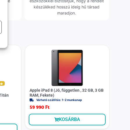
erélve
eszközökkel biztosítjuk, hogy a rendelt
0 Ft
készüléked hosszú ideig hű társad
maradjon.
m
Apple iPad 8 (Jó, független , 32 GB, 3 GB
Titán
RAM, Fekete)
Várható szállítás: 1-2 munkanap
59 990
Ft
KOSÁRBA