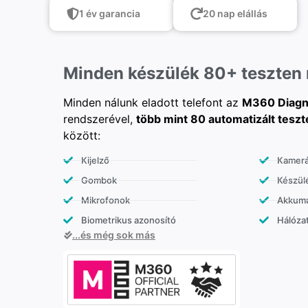
1 év garancia
20 nap elállás
Minden készülék 80+ teszten
Minden nálunk eladott telefont az
M360 Diagn
rendszerével,
több mint 80 automatizált teszt
között:
Kijelző
Kamer
Gombok
Készülé
Mikrofonok
Akkumu
Biometrikus azonosító
Hálózat
...és még sok más