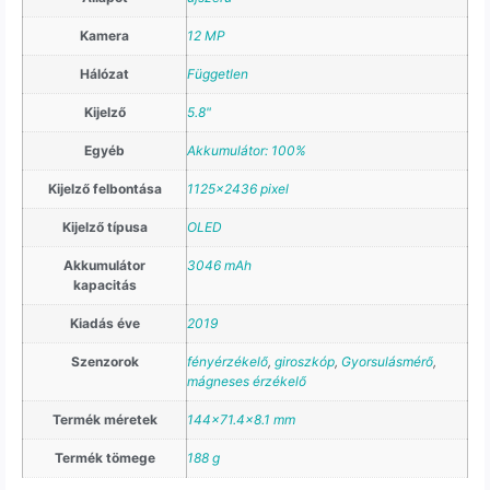
Kamera
12 MP
Hálózat
Független
Kijelző
5.8"
Egyéb
Akkumulátor: 100%
Kijelző felbontása
1125×2436 pixel
Kijelző típusa
OLED
Akkumulátor
3046 mAh
kapacitás
Kiadás éve
2019
Szenzorok
fényérzékelő
,
giroszkóp
,
Gyorsulásmérő
,
mágneses érzékelő
Termék méretek
144×71.4×8.1 mm
Termék tömege
188 g