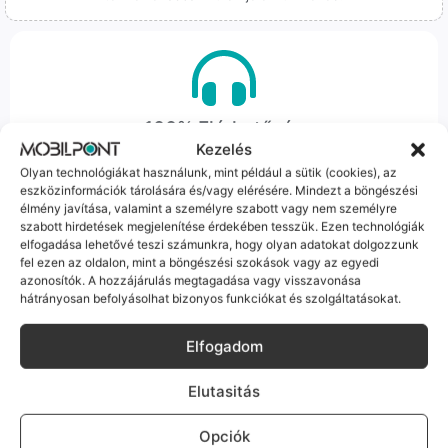
100% Elérhetőség
Kezelés
Sok éve a szegedi piac meghatározó szereplői vagyunk.
Olyan technológiákat használunk, mint például a sütik (cookies), az
Nem egy arctalan webshop vagyunk: ha kérdésed van, élő
eszközinformációk tárolására és/vagy elérésére. Mindezt a böngészési
ember veszi fel a telefont, és személyesen is megtalálsz
élmény javítása, valamint a személyre szabott vagy nem személyre
szabott hirdetések megjelenítése érdekében tesszük. Ezen technológiák
minket Szegeden.
elfogadása lehetővé teszi számunkra, hogy olyan adatokat dolgozzunk
fel ezen az oldalon, mint a böngészési szokások vagy az egyedi
azonosítók. A hozzájárulás megtagadása vagy visszavonása
hátrányosan befolyásolhat bizonyos funkciókat és szolgáltatásokat.
Elfogadom
Korrekt Ügyintézés
Elutasitás
Hibázni emberi dolog, de a felelősségvállalás nálunk alap.
Ha ritkán előfordul egy hiba, nem kifogásokat keresünk,
Opciók
hanem megoldást. Szakértő kollégáink azonnal kézbe