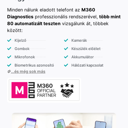
Minden nálunk eladott telefont az
M360
Diagnostics
professzionális rendszerével,
több mint
80 automatizált teszten
vizsgálunk át, többek
között:
Kijelző
Kamerák
Gombok
Készülék előélet
Mikrofonok
Akkumulátor
Biometrikus azonosító
Hálózati kapcsolat
...és még sok más