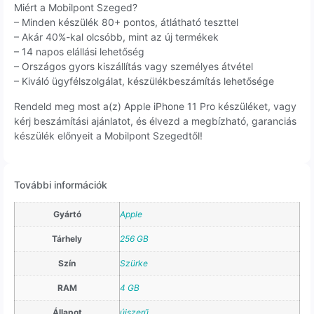
Miért a Mobilpont Szeged?
– Minden készülék 80+ pontos, átlátható teszttel
– Akár 40%-kal olcsóbb, mint az új termékek
– 14 napos elállási lehetőség
– Országos gyors kiszállítás vagy személyes átvétel
– Kiváló ügyfélszolgálat, készülékbeszámítás lehetősége
Rendeld meg most a(z) Apple iPhone 11 Pro készüléket, vagy
kérj beszámítási ajánlatot, és élvezd a megbízható, garanciás
készülék előnyeit a Mobilpont Szegedtől!
További információk
Gyártó
Apple
Tárhely
256 GB
Szín
Szürke
RAM
4 GB
Állapot
újszerű