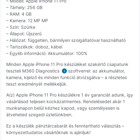
– Modell: Apple iPhone 11 Pro
– Tárhely: 256 GB
– RAM: 4 GB
– Kamera: 12 MP MP
– Szín: Szürke
– Állapot: Újszerű
– Hálózat: független, bármilyen szolgáltatóval használható
– Tartozékok: doboz, kábel
– Egyéb információ: Akkumulátor: 100%
Minden Apple iPhone 11 Pro készüléket szakértő csapatunk
teszteli M360 Diagnostics
szoftverrel: az akkumulátor,
i
kamera, kijelző és minden funkció átvizsgálva – a részletes
teszt eredményét mellékeljük.
A(z) Apple iPhone 11 Pro készülékre 1 év garanciát adunk, így
vásárlásod teljesen kockázatmentes. Rendelésedet akár 1
munkanapon belül kézhez kapod, vagy személyesen is
átveheted szegedi üzletünkben.
Ez a készülék pénztárcabarát és fenntartható választás –
környezettudatos vásárlóknak is ajánljuk!