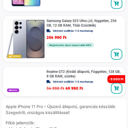
Samsung Galaxy S25 Ultra (Jó, független, 256
GB, 12 GB RAM, Titán Ezüstkék)
Várható szállítás: 1-2 munkanap
264 990
Ft
Megtakarítás újhoz képest
akár 40%
Prémium
Realme GT2 (Kiváló állapotú, Független, 128 GB,
8 GB RAM, szürke)
-
5 000 Ft
Várható szállítás: 1-2 munkanap
54 990
Ft
49 990
Ft
Gamer
Apple iPhone 11 Pro – Újszerű állapotú, garanciás készülék
Szegedről, országos kiszállítással!
Főbb jellemzők: