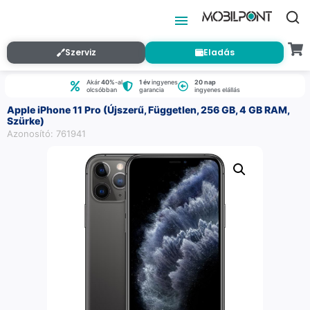
Szerviz
Eladás
Akár
40%
-al
1 év
ingyenes
20 nap
olcsóbban
garancia
ingyenes elállás
Apple iPhone 11 Pro (Újszerű, Független, 256 GB, 4 GB RAM,
Szürke)
Azonosító: 761941