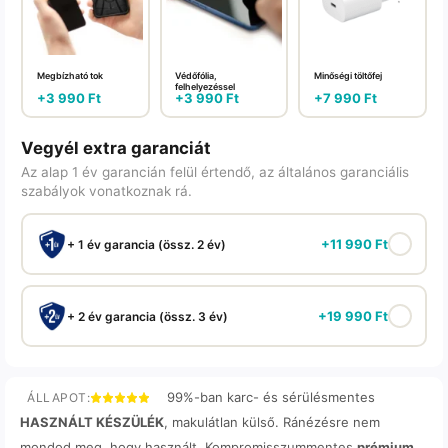
Megbízható tok
Védőfólia,
Minőségi töltőfej
felhelyezéssel
+
3 990
Ft
+
3 990
Ft
+
7 990
Ft
Vegyél extra garanciát
Az alap 1 év garancián felül értendő, az általános garanciális
szabályok vonatkoznak rá.
+
11 990
Ft
+ 1 év garancia (össz. 2 év)
+
19 990
Ft
+ 2 év garancia (össz. 3 év)
99%-ban karc- és sérülésmentes
ÁLLAPOT:
HASZNÁLT KÉSZÜLÉK
, makulátlan külső. Ránézésre nem
mondod meg, hogy használt. Kompromisszummentes
prémium