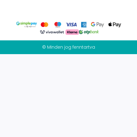
© Minden jog fenntartva