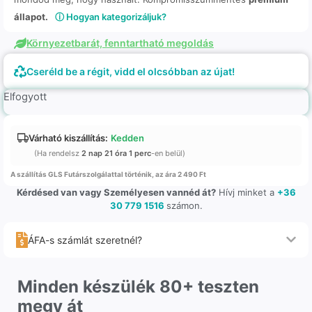
állapot.
ⓘ Hogyan kategorizáljuk?
Környezetbarát, fenntartható megoldás
Cseréld be a régit, vidd el olcsóbban az újat!
Elfogyott
Várható kiszállítás:
Kedden
(Ha rendelsz
2 nap 21 óra 1 perc
-en belül)
A szállítás GLS Futárszolgálattal történik, az ára 2 490 Ft
Kérdésed van vagy Személyesen vannéd át?
Hívj minket a
+36
30 779 1516
számon.
ÁFA-s számlát szeretnél?
Minden készülék 80+ teszten
megy át