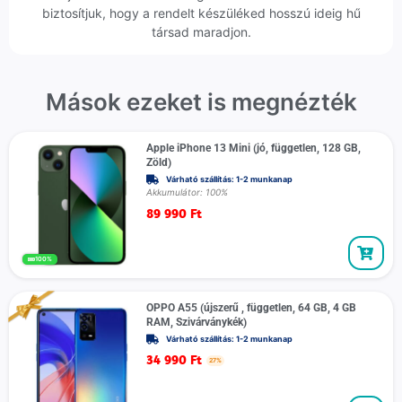
biztosítjuk, hogy a rendelt készüléked hosszú ideig hű
társad maradjon.
Mások ezeket is megnézték
Apple iPhone 13 Mini (jó, független, 128 GB,
Zöld)
Várható szállítás: 1-2 munkanap
Akkumulátor: 100%
89 990
Ft
100%
OPPO A55 (újszerű , független, 64 GB, 4 GB
RAM, Szivárványkék)
Várható szállítás: 1-2 munkanap
34 990
Ft
27%