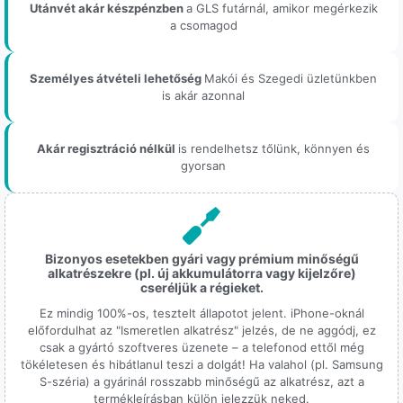
Utánvét akár készpénzben
a GLS futárnál, amikor megérkezik
a csomagod
Személyes átvételi lehetőség
Makói és Szegedi üzletünkben
is akár azonnal
Akár regisztráció nélkül
is rendelhetsz tőlünk, könnyen és
gyorsan
Bizonyos esetekben gyári vagy prémium minőségű
alkatrészekre (pl. új akkumulátorra vagy kijelzőre)
cseréljük a régieket.
Ez mindig 100%-os, tesztelt állapotot jelent. iPhone-oknál
előfordulhat az "Ismeretlen alkatrész" jelzés, de ne aggódj, ez
csak a gyártó szoftveres üzenete – a telefonod ettől még
tökéletesen és hibátlanul teszi a dolgát! Ha valahol (pl. Samsung
S-széria) a gyárinál rosszabb minőségű az alkatrész, azt a
termékleírásban külön jelezzük neked.