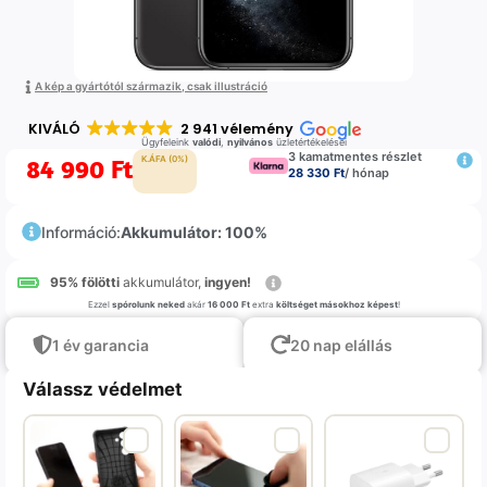
A kép a gyártótól származik, csak illustráció
KIVÁLÓ
2 941 vélemény
Ügyfeleink
valódi
,
nyilvános
üzletértékelései
3 kamatmentes részlet
84 990
Ft
K.ÁFA (0%)
28 330 Ft
/ hónap
Információ:
Akkumulátor: 100%
95% fölötti
akkumulátor,
ingyen!
Ezzel
spórolunk neked
akár
16 000 Ft
extra
költséget másokhoz képest
!
1 év garancia
20 nap elállás
Válassz védelmet