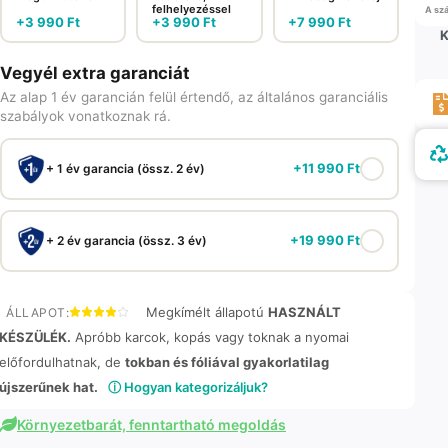
felhelyezéssel
A szá
+
3 990
Ft
+
3 990
Ft
+
7 990
Ft
K
Vegyél extra garanciát
Az alap 1 év garancián felül értendő, az általános garanciális
szabályok vonatkoznak rá.
+
11 990
Ft
+ 1 év garancia (össz. 2 év)
+
19 990
Ft
+ 2 év garancia (össz. 3 év)
Megkímélt állapotú
HASZNÁLT
ÁLLAPOT:
KÉSZÜLÉK.
Apróbb karcok, kopás vagy toknak a nyomai
előfordulhatnak, de
tokban és fóliával gyakorlatilag
újszerűnek hat.
ⓘ Hogyan kategorizáljuk?
Környezetbarát, fenntartható megoldás