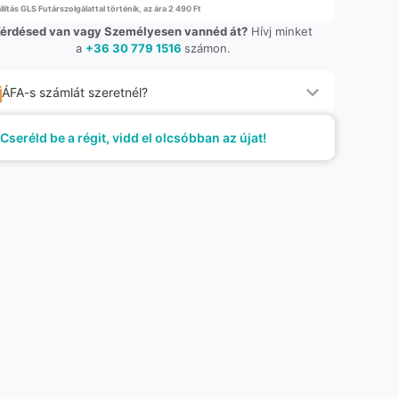
llítás GLS Futárszolgálattal történik, az ára 2 490 Ft
érdésed van vagy Személyesen vannéd át?
Hívj minket
a
+36 30 779 1516
számon.
ÁFA-s számlát szeretnél?
Cseréld be a régit, vidd el olcsóbban az újat!