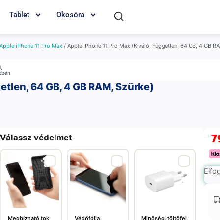
Tablet
Okosóra
Apple iPhone 11 Pro Max
/ Apple iPhone 11 Pro Max (Kiváló, Független, 64 GB, 4 GB R
M
,
etben
getlen, 64 GB, 4 GB RAM, Szürke)
7
Válassz védelmet
Elfo
Megbízható tok
Védőfólia,
Minőségi töltőfej