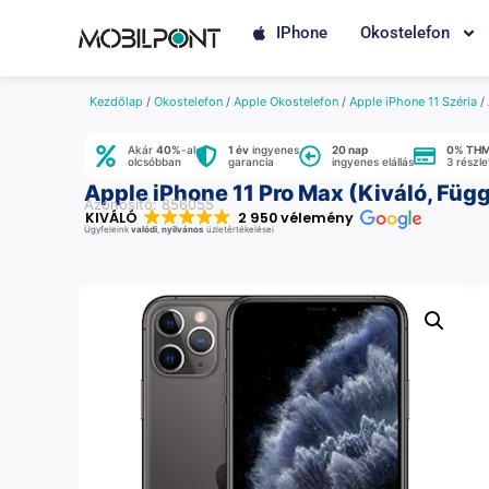
IPhone
Okostelefon
Kezdőlap
/
Okostelefon
/
Apple Okostelefon
/
Apple iPhone 11 Széria
/
Akár
40%
-al
1 év
ingyenes
20 nap
0% TH
olcsóbban
garancia
ingyenes elállás
3 részl
Apple iPhone 11 Pro Max (Kiváló, Füg
Azonosító: 856055
KIVÁLÓ
2 950 vélemény
Ügyfeleink
valódi
,
nyilvános
üzletértékelései