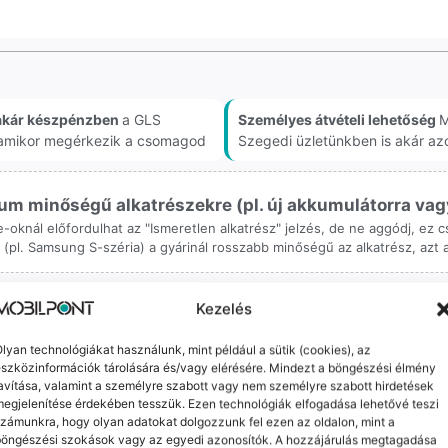
akár készpénzben
a GLS
Személyes átvételi lehetőség
M
, amikor megérkezik a csomagod
Szegedi üzletünkben is akár az
m minőségű alkatrészekre (pl. új akkumulátorra vagy k
ne-oknál előfordulhat az "Ismeretlen alkatrész" jelzés, de ne aggódj, ez
ol (pl. Samsung S-széria) a gyárinál rosszabb minőségű az alkatrész, azt
Kezelés
lyan technológiákat használunk, mint például a sütik (cookies), az
szközinformációk tárolására és/vagy elérésére. Mindezt a böngészési élmény
avítása, valamint a személyre szabott vagy nem személyre szabott hirdetések
orrekt Ügyintézés
Ingyenes Futár & Sz
egjelenítése érdekében tesszük. Ezen technológiák elfogadása lehetővé teszi
zámunkra, hogy olyan adatokat dolgozzunk fel ezen az oldalon, mint a
bázni emberi dolog, de a
Ha messze laksz, mi megy
böngészési szokások vagy az egyedi azonosítók. A hozzájárulás megtagadása