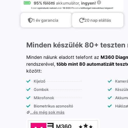
95% fölötti
akkumulátor,
ingyen!
Ezzel
spórolunk neked
akár
16 000 Ft
extra
költséget másokhoz képest
!
1 év garancia
20 nap elállás
Minden készülék 80+ teszten
Minden nálunk eladott telefont az
M360 Diagn
rendszerével,
több mint 80 automatizált teszt
között:
Kijelző
Kamer
Gombok
Készülé
Mikrofonok
Akkumu
Biometrikus azonosító
Hálózat
...és még sok más