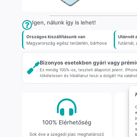
Igen, nálunk így is lehet!
Országos kiszállításunk van
Utánvét 
Magyarország egész területén, bárhova
futárnál
Bizonyos esetekben gyári vagy prémiu
Ez mindig 100%-os, tesztelt állapotot jelent. iPho
tökéletesen és hibátlanul teszi a dolgát! Ha valah
O
e
j
100% Elérhetőség
K
m
s
Sok éve a szegedi piac meghatározó
Hi