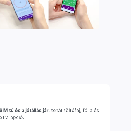
IM tű és a jótállás jár
, tehát töltőfej, fólia és
xtra opció.