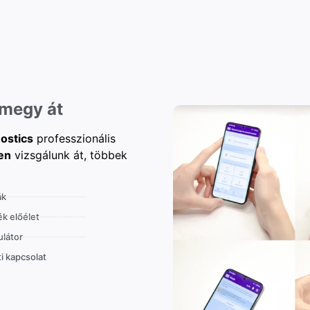
 megy át
ostics
professzionális
en
vizsgálunk át, többek
ák
k előélet
látor
i kapcsolat