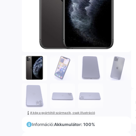
A kép a gyártótól származik, csak illustráció
Információ:
Akkumulátor: 100%