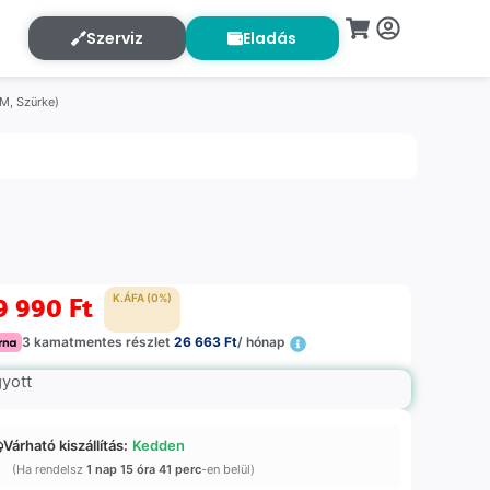
Szerviz
Eladás
AM, Szürke)
9 990
Ft
K.ÁFA (0%)
3 kamatmentes részlet
26 663 Ft
/ hónap
gyott
Várható kiszállítás:
Kedden
(Ha rendelsz
1 nap 15 óra 41 perc
-en belül)