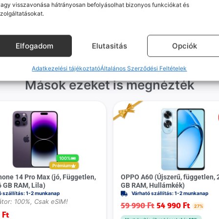
agy visszavonása hátrányosan befolyásolhat bizonyos funkciókat és
gvállalás nálunk alap. Ha ritkán
készülékért. Garanciális pr
zolgáltatásokat.
dul egy hiba, nem kifogásokat
esetén küldjük a futárt, beviz
k, hanem megoldást. Szakértő
telefont, és javítva vagy cs
áink azonnal kézbe veszik az
küldjük vissza – neked ez 
Elfogadom
Elutasitás
Opciók
ügyedet.
költséggel jár.
Adatkezelési tájékoztató
Általános Szerződési Feltételek
Mások ezeket is megnézték
100%
Prémium
hone 14 Pro Max (jó, Független,
OPPO A60 (Újszerű, független, 
6 GB RAM, Lila)
GB RAM, Hullámkék)
ó szállítás: 1-2 munkanap
Várható szállítás: 1-2 munkanap
tor: 100%, Csak eSIM!
59 990
Ft
54 990
Ft
27%
0
Ft