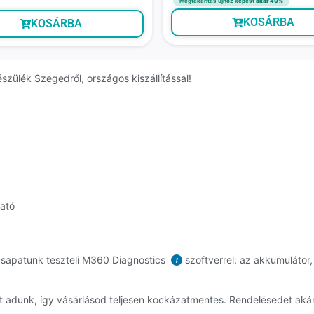
Megtakarítás újhoz képest
akár 40%
KOSÁRBA
KOSÁRBA
szülék Szegedről, országos kiszállítással!
ható
csapatunk teszteli M360 Diagnostics
szoftverrel: az akkumulátor,
i
át adunk, így vásárlásod teljesen kockázatmentes. Rendelésedet ak