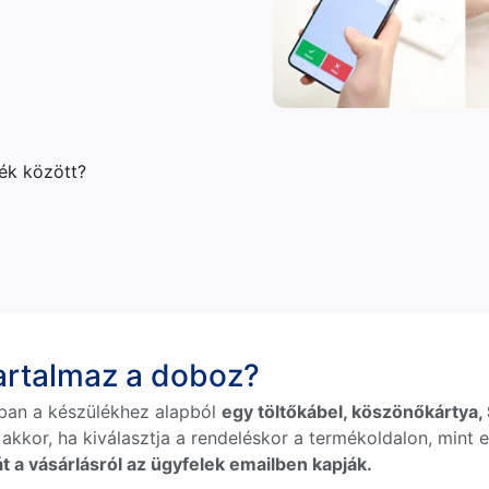
lék között?
tartalmaz a doboz?
ban a készülékhez alapból
egy töltőkábel, köszönőkártya, S
 akkor, ha kiválasztja a rendeléskor a termékoldalon, mint e
t a vásárlásról az ügyfelek emailben kapják.