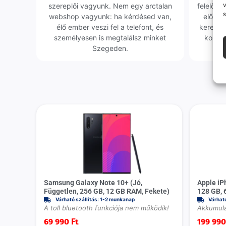
v
szereplői vagyunk. Nem egy arctalan
felelőssé
s
webshop vagyunk: ha kérdésed van,
előfor
élő ember veszi fel a telefont, és
keresün
személyesen is megtalálsz minket
kollég
Szegeden.
Samsung Galaxy Note 10+ (Jó,
Apple iP
Független, 256 GB, 12 GB RAM, Fekete)
128 GB, 
Várható szállítás: 1-2 munkanap
Várhat
A toll bluetooth funkciója nem működik!
Akkumulá
69 990
Ft
199 99