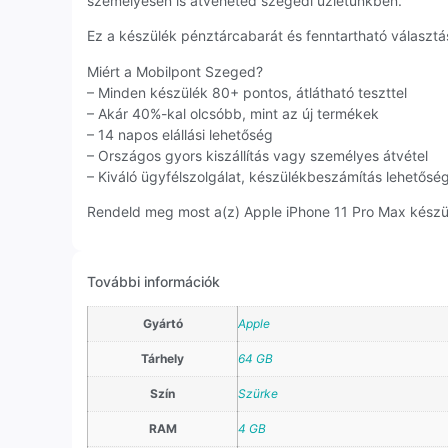
személyesen is átveheted szegedi üzletünkben.
Ez a készülék pénztárcabarát és fenntartható választás
Miért a Mobilpont Szeged?
– Minden készülék 80+ pontos, átlátható teszttel
– Akár 40%-kal olcsóbb, mint az új termékek
– 14 napos elállási lehetőség
– Országos gyors kiszállítás vagy személyes átvétel
– Kiváló ügyfélszolgálat, készülékbeszámítás lehetősé
Rendeld meg most a(z) Apple iPhone 11 Pro Max készülé
További információk
Gyártó
Apple
Tárhely
64 GB
Szín
Szürke
RAM
4 GB