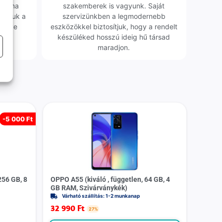
obléma
szakemberek is vagyunk. Saját
sgáljuk a
szervizünkben a legmodernebb
erélve
eszközökkel biztosítjuk, hogy a rendelt
0 Ft
készüléked hosszú ideig hű társad
maradjon.
-
5 000 Ft
256 GB, 8
OPPO A55 (kiváló , független, 64 GB, 4
GB RAM, Szivárványkék)
Várható szállítás: 1-2 munkanap
32 990
Ft
27%