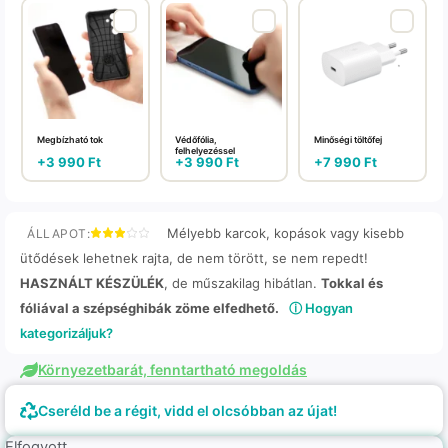
Megbízható tok
Védőfólia,
Minőségi töltőfej
felhelyezéssel
+
3 990
Ft
+
3 990
Ft
+
7 990
Ft
Mélyebb karcok, kopások vagy kisebb
ÁLLAPOT:
ütődések lehetnek rajta, de nem törött, se nem repedt!
HASZNÁLT KÉSZÜLÉK
, de műszakilag hibátlan.
Tokkal és
fóliával a szépséghibák zöme elfedhető.
ⓘ Hogyan
kategorizáljuk?
Környezetbarát, fenntartható megoldás
Cseréld be a régit, vidd el olcsóbban az újat!
Elfogyott