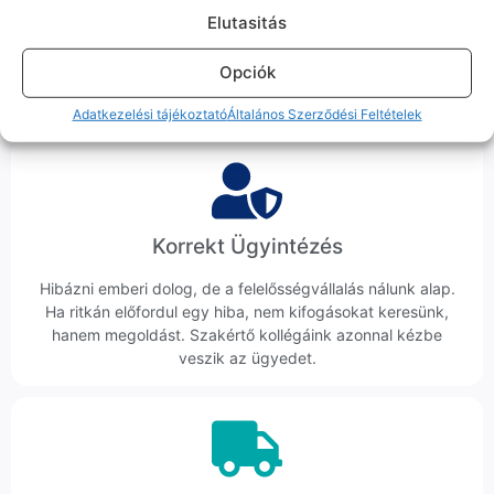
Elutasitás
Sok éve a szegedi piac meghatározó szereplői vagyunk.
Nem egy arctalan webshop vagyunk: ha kérdésed van, élő
Opciók
ember veszi fel a telefont, és személyesen is megtalálsz
minket Szegeden.
Adatkezelési tájékoztató
Általános Szerződési Feltételek
Korrekt Ügyintézés
Hibázni emberi dolog, de a felelősségvállalás nálunk alap.
Ha ritkán előfordul egy hiba, nem kifogásokat keresünk,
hanem megoldást. Szakértő kollégáink azonnal kézbe
veszik az ügyedet.