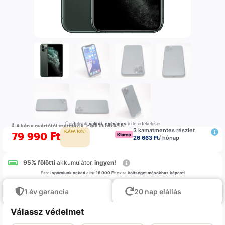
Ügyfeleink
valódi
,
nyilvános
üzletértékelései
A kép a gyártótól származik, csak illustráció
3 kamatmentes részlet
79 990
Ft
K.ÁFA (0%)
26 663 Ft
/ hónap
95% fölötti
akkumulátor,
ingyen!
Ezzel
spórolunk neked
akár
16 000 Ft
extra
költséget másokhoz képest
!
1 év garancia
20 nap elállás
Válassz védelmet