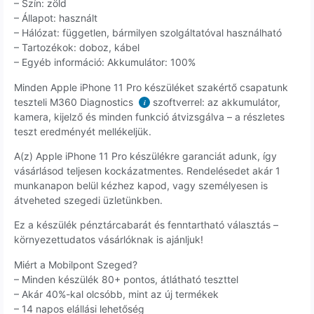
– Szín: zöld
– Állapot: használt
– Hálózat: független, bármilyen szolgáltatóval használható
– Tartozékok: doboz, kábel
– Egyéb információ: Akkumulátor: 100%
Minden Apple iPhone 11 Pro készüléket szakértő csapatunk
teszteli M360 Diagnostics
szoftverrel: az akkumulátor,
i
kamera, kijelző és minden funkció átvizsgálva – a részletes
teszt eredményét mellékeljük.
A(z) Apple iPhone 11 Pro készülékre garanciát adunk, így
vásárlásod teljesen kockázatmentes. Rendelésedet akár 1
munkanapon belül kézhez kapod, vagy személyesen is
átveheted szegedi üzletünkben.
Ez a készülék pénztárcabarát és fenntartható választás –
környezettudatos vásárlóknak is ajánljuk!
Miért a Mobilpont Szeged?
– Minden készülék 80+ pontos, átlátható teszttel
– Akár 40%-kal olcsóbb, mint az új termékek
– 14 napos elállási lehetőség