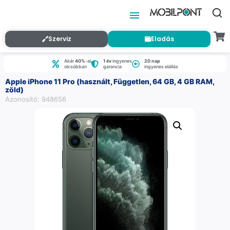
Szerviz
Eladás
Akár
40%
-al
1 év
ingyenes
20 nap
olcsóbban
garancia
ingyenes elállás
Apple iPhone 11 Pro (használt, Független, 64 GB, 4 GB RAM,
zöld)
Azonosító: 948656