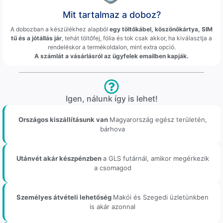
Mit tartalmaz a doboz?
A dobozban a készülékhez alapból
egy töltőkábel, köszönőkártya, SIM
tű és a jótállás jár
, tehát töltőfej, fólia és tok csak akkor, ha kiválasztja a
rendeléskor a termékoldalon, mint extra opció.
A számlát a vásárlásról az ügyfelek emailben kapják.
Igen, nálunk így is lehet!
Országos kiszállításunk van
Magyarország egész területén,
bárhova
Utánvét akár készpénzben
a GLS futárnál, amikor megérkezik
a csomagod
Személyes átvételi lehetőség
Makói és Szegedi üzletünkben
is akár azonnal