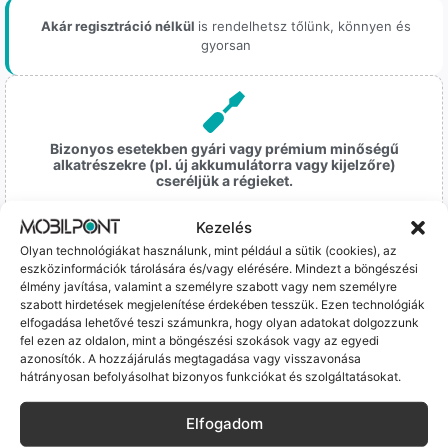
Akár regisztráció nélkül
is rendelhetsz tőlünk, könnyen és
gyorsan
Bizonyos esetekben gyári vagy prémium minőségű
alkatrészekre (pl. új akkumulátorra vagy kijelzőre)
cseréljük a régieket.
Ez mindig 100%-os, tesztelt állapotot jelent. iPhone-oknál
Kezelés
előfordulhat az "Ismeretlen alkatrész" jelzés, de ne aggódj, ez
csak a gyártó szoftveres üzenete – a telefonod ettől még
Olyan technológiákat használunk, mint például a sütik (cookies), az
tökéletesen és hibátlanul teszi a dolgát! Ha valahol (pl. Samsung
eszközinformációk tárolására és/vagy elérésére. Mindezt a böngészési
S-széria) a gyárinál rosszabb minőségű az alkatrész, azt a
élmény javítása, valamint a személyre szabott vagy nem személyre
termékleírásban külön jelezzük neked.
szabott hirdetések megjelenítése érdekében tesszük. Ezen technológiák
elfogadása lehetővé teszi számunkra, hogy olyan adatokat dolgozzunk
fel ezen az oldalon, mint a böngészési szokások vagy az egyedi
azonosítók. A hozzájárulás megtagadása vagy visszavonása
hátrányosan befolyásolhat bizonyos funkciókat és szolgáltatásokat.
Elfogadom
100% Elérhetőség