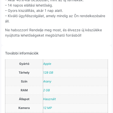
– 14 napos elállási lehetőség.
– Gyors kiszállítás, akár 1 nap alatt.
– Kiváló ügyfélszolgálat, amely mindig az Ön rendelkezésére
áll.
Ne habozzon! Rendelje meg most, és élvezze új készüléke
nyújtotta lehetőségeket megbízható forrásból!
További információk
Gyártó
Apple
Tárhely
128 GB
Szín
Arany
RAM
2 GB
Állapot
Használt
Kamera
12 MP