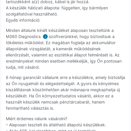
tartozékként a(z) doboz, kábel is jár hozzá.
A készülék hálózati állapota: független, így bármilyen
szolgáltatóval használható.
Egyéb információ:
Minden általunk kínált készüléket alaposan teszteltünk a
M360 Diagnostics
szoftverünkkel, hogy biztosítsuk a
i
tökéletes működést. Ez magában foglalja az akkumulátor
állapotának vizsgálatát, a kamerák működésének
ellenőrzését, valamint az esztétikai állapot felmérését is. Az
eredményeket minden esetben mellékeljük, így Ön pontosan
tudja, mit vásárol.
6 hónap garanciát vállalunk erre a készülékre, amely biztosítja
az Ön nyugalmát és elégedettségét. A gyors és kényelmes
kiszállításnak köszönhetően akár másnapra megkaphatja új
készülékét. Ha Ön környezettudatos vásárló, akkor ez a
használt készülék nemcsak pénztárcabarát, hanem
fenntartható választás is.
Miért érdemes nálunk vásárolni?
– Alaposan tesztelt és átlátható állapotú készülékek.
– Akár 40%-kal olcsóbban, mint az új termékek.