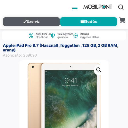
Szerviz
Eladás
Akár
40%
-al
1 év
ingyenes
20 nap
olcsóbban
garancia
ingyenes elállás
Apple iPad Pro 9.7 (Használt, független , 128 GB, 2 GB RAM,
arany)
Azonosító: 269090