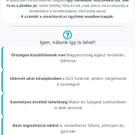
A dobozban a készülékhez alapból
egy töltőkábel, köszönőkártya, SIM
tű és a jótállás jár
, tehát töltőfej, fólia és tok csak akkor, ha kiválasztja a
rendeléskor a termékoldalon, mint extra opció.
A számlát a vásárlásról az ügyfelek emailben kapják.
Igen, nálunk így is lehet!
Országos kiszállításunk van
Magyarország egész területén,
bárhova
Utánvét akár készpénzben
a GLS futárnál, amikor megérkezik
a csomagod
Személyes átvételi lehetőség
Makói és Szegedi üzletünkben
is akár azonnal
Akár regisztráció nélkül
is rendelhetsz tőlünk, könnyen és
gyorsan