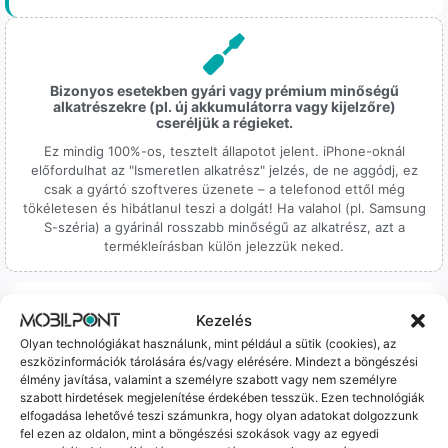
Bizonyos esetekben gyári vagy prémium minőségű
alkatrészekre (pl. új akkumulátorra vagy kijelzőre)
cseréljük a régieket.
Ez mindig 100%-os, tesztelt állapotot jelent. iPhone-oknál
előfordulhat az "Ismeretlen alkatrész" jelzés, de ne aggódj, ez
csak a gyártó szoftveres üzenete – a telefonod ettől még
tökéletesen és hibátlanul teszi a dolgát! Ha valahol (pl. Samsung
S-széria) a gyárinál rosszabb minőségű az alkatrész, azt a
termékleírásban külön jelezzük neked.
Kezelés
Olyan technológiákat használunk, mint például a sütik (cookies), az
eszközinformációk tárolására és/vagy elérésére. Mindezt a böngészési
100% Elérhetőség
élmény javítása, valamint a személyre szabott vagy nem személyre
szabott hirdetések megjelenítése érdekében tesszük. Ezen technológiák
elfogadása lehetővé teszi számunkra, hogy olyan adatokat dolgozzunk
Sok éve a szegedi piac meghatározó szereplői vagyunk.
fel ezen az oldalon, mint a böngészési szokások vagy az egyedi
Nem egy arctalan webshop vagyunk: ha kérdésed van, élő