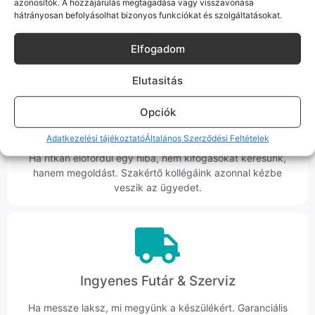
azonosítók. A hozzájárulás megtagadása vagy visszavonása
ember veszi fel a telefont, és személyesen is megtalálsz
hátrányosan befolyásolhat bizonyos funkciókat és szolgáltatásokat.
minket Szegeden.
Elfogadom
Elutasitás
Opciók
Korrekt Ügyintézés
Adatkezelési tájékoztató
Általános Szerződési Feltételek
Hibázni emberi dolog, de a felelősségvállalás nálunk alap.
Ha ritkán előfordul egy hiba, nem kifogásokat keresünk,
hanem megoldást. Szakértő kollégáink azonnal kézbe
veszik az ügyedet.
Ingyenes Futár & Szerviz
Ha messze laksz, mi megyünk a készülékért. Garanciális