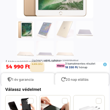
Ügyfeleink
valódi
,
nyilvános
üzletértékelései
A kép a gyártótól származik, csak illustráció
3 kamatmentes részlet
54 990
Ft
K.ÁFA (0%)
18 330 Ft
/ hónap
1 év garancia
20 nap elállás
Válassz védelmet