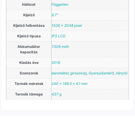
Hálózat
Független
Kijelző
9.7"
Kijelző felbontása
1536 x 2048 pixel
Kijelző típusa
IPS LCD
Akkumulátor
7306 mAh
kapacitás
Kiadás éve
2016
Szenzorok
barométer
,
giroszkóp
,
Gyorsulásmérő
,
iránytű
Termék méretek
240 x 169.5 x 6.1 mm
Termék tömege
437 g