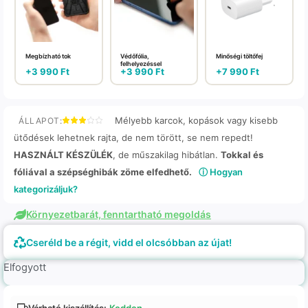
Megbízható tok
Védőfólia,
Minőségi töltőfej
felhelyezéssel
+
3 990
Ft
+
3 990
Ft
+
7 990
Ft
Mélyebb karcok, kopások vagy kisebb
ÁLLAPOT:
ütődések lehetnek rajta, de nem törött, se nem repedt!
HASZNÁLT KÉSZÜLÉK
, de műszakilag hibátlan.
Tokkal és
fóliával a szépséghibák zöme elfedhető.
ⓘ Hogyan
kategorizáljuk?
Környezetbarát, fenntartható megoldás
Cseréld be a régit, vidd el olcsóbban az újat!
Elfogyott
Várható kiszállítás:
Kedden