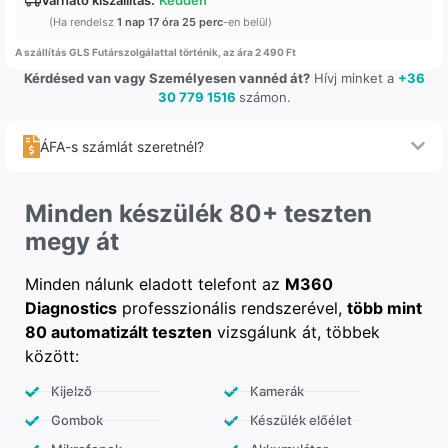
(Ha rendelsz
1 nap 17 óra 25 perc
-en belül)
A szállítás GLS Futárszolgálattal történik, az ára 2 490 Ft
Kérdésed van vagy Személyesen vannéd át?
Hívj minket a
+36
30 779 1516
számon.
ÁFA-s számlát szeretnél?
Minden készülék 80+ teszten
megy át
Minden nálunk eladott telefont az
M360
Diagnostics
professzionális rendszerével,
több mint
80 automatizált teszten
vizsgálunk át, többek
között:
Kijelző
Kamerák
Gombok
Készülék előélet