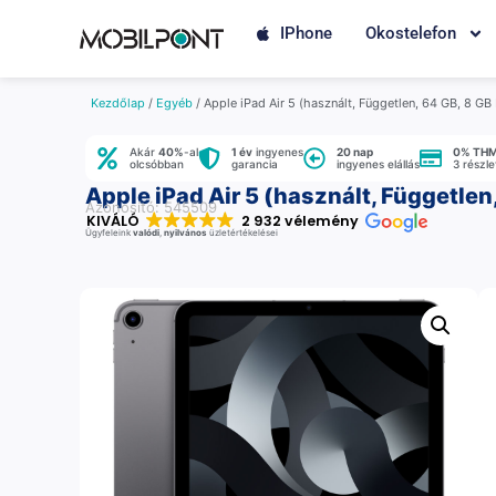
IPhone
Okostelefon
Kezdőlap
/
Egyéb
/ Apple iPad Air 5 (használt, Független, 64 GB, 8 GB
Akár
40%
-al
1 év
ingyenes
20 nap
0% TH
olcsóbban
garancia
ingyenes elállás
3 részl
Apple iPad Air 5 (használt, Független
Azonosító: 545509
KIVÁLÓ
2 932 vélemény
Ügyfeleink
valódi
,
nyilvános
üzletértékelései