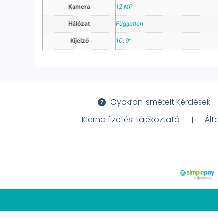
Kamera
12 MP
Hálózat
Független
Kijelző
10
,
9"
Gyakran Ismételt Kérdések
Klarna fizetési tájékoztató
Ált