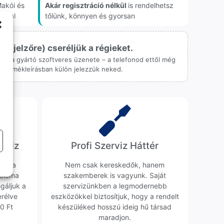
akói és
Akár regisztráció nélkül
is rendelhetsz
onnal
tőlünk, könnyen és gyorsan
ijelzőre) cseréljük a régieket.
 csak a gyártó szoftveres üzenete – a telefonod ettől még
 a termékleírásban külön jelezzük neked.
erviz
Profi Szerviz Háttér
ünk a
Nem csak kereskedők, hanem
obléma
szakemberek is vagyunk. Saját
sgáljuk a
szervizünkben a legmodernebb
erélve
eszközökkel biztosítjuk, hogy a rendelt
0 Ft
készüléked hosszú ideig hű társad
maradjon.