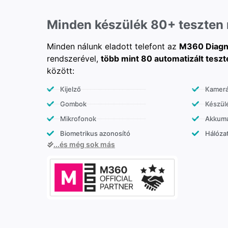
Minden készülék 80+ teszten
Minden nálunk eladott telefont az
M360 Diagn
rendszerével,
több mint 80 automatizált teszt
között:
Kijelző
Kamer
Gombok
Készülé
Mikrofonok
Akkumu
Biometrikus azonosító
Hálózat
...és még sok más