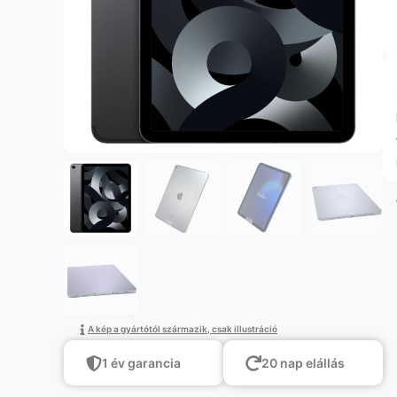
A kép a gyártótól származik, csak illustráció
1 év garancia
20 nap elállás