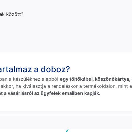
lék között?
tartalmaz a doboz?
ban a készülékhez alapból
egy töltőkábel, köszönőkártya, S
 akkor, ha kiválasztja a rendeléskor a termékoldalon, mint e
t a vásárlásról az ügyfelek emailben kapják.