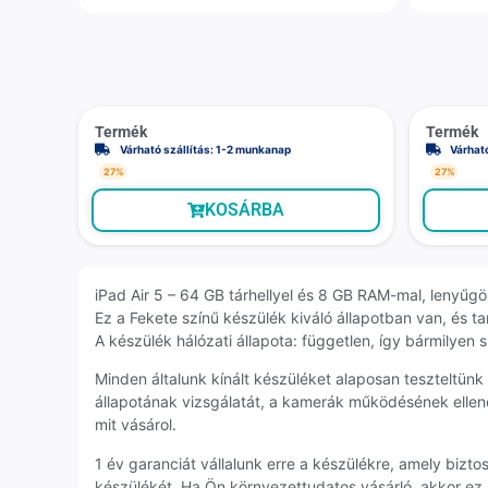
Termék
Termék
Várható szállítás: 1-2 munkanap
Várhat
27%
27%
KOSÁRBA
iPad Air 5 – 64 GB tárhellyel és 8 GB RAM-mal, lenyűg
Ez a Fekete színű készülék kiváló állapotban van, és ta
A készülék hálózati állapota: független, így bármilyen 
Minden általunk kínált készüléket alaposan teszteltün
állapotának vizsgálatát, a kamerák működésének ellenő
mit vásárol.
1 év garanciát vállalunk erre a készülékre, amely biz
készülékét. Ha Ön környezettudatos vásárló, akkor ez