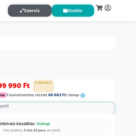
Szerviz
Eladás
99 990
Ft
K.ÁFA (0%)
3 kamatmentes részlet
66 663 Ft
/ hónap
gyott
Várható kiszállítás:
Holnap
(Ha rendelsz
5 óra 43 perc
-en belül)