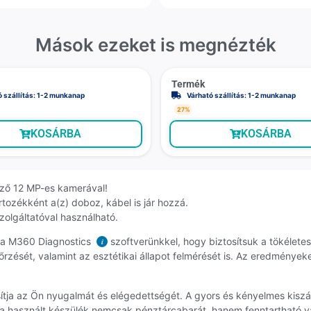
Mások ezeket is megnézték
Termék
ó szállítás: 1-2 munkanap
Várható szállítás: 1-2 munkanap
27%
KOSÁRBA
KOSÁRBA
öző 12 MP-es kamerával!
rtozékként a(z) doboz, kábel is jár hozzá.
szolgáltatóval használható.
k a M360 Diagnostics
szoftverünkkel, hogy biztosítsuk a tökélet
i
rzését, valamint az esztétikai állapot felmérését is. Az eredmények
tosítja az Ön nyugalmát és elégedettségét. A gyors és kényelmes kis
 a használt készülék nemcsak pénztárcabarát, hanem fenntartható vá