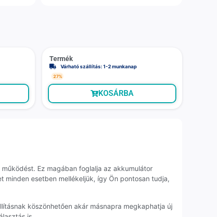
Termék
Várható szállítás: 1-2 munkanap
27%
KOSÁRBA
es működést. Ez magában foglalja az akkumulátor
et minden esetben mellékeljük, így Ön pontosan tudja,
zállításnak köszönhetően akár másnapra megkaphatja új
lasztás is.