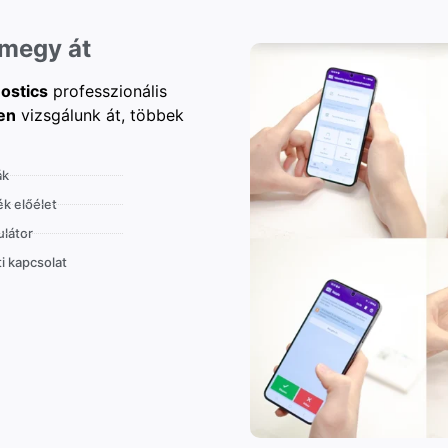
 megy át
ostics
professzionális
en
vizsgálunk át, többek
ák
k előélet
látor
i kapcsolat