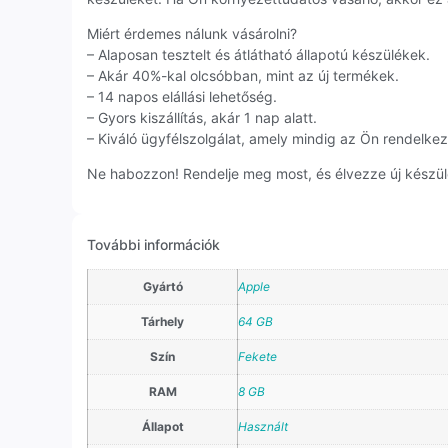
Miért érdemes nálunk vásárolni?
– Alaposan tesztelt és átlátható állapotú készülékek.
– Akár 40%-kal olcsóbban, mint az új termékek.
– 14 napos elállási lehetőség.
– Gyors kiszállítás, akár 1 nap alatt.
– Kiváló ügyfélszolgálat, amely mindig az Ön rendelkezé
Ne habozzon! Rendelje meg most, és élvezze új készül
További információk
Gyártó
Apple
Tárhely
64 GB
Szín
Fekete
RAM
8 GB
Állapot
Használt