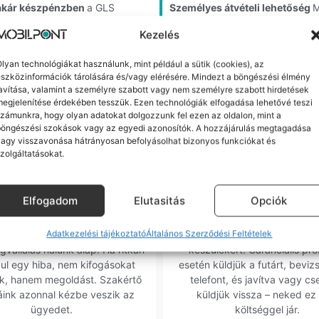
akár készpénzben
a GLS
Személyes átvételi lehetőség
M
, amikor megérkezik a csomagod
Szegedi üzletünkben is akár az
Kezelés
lyan technológiákat használunk, mint például a sütik (cookies), az
m minőségű alkatrészekre (pl. új akkumulátorra vagy k
szközinformációk tárolására és/vagy elérésére. Mindezt a böngészési élmény
ne-oknál előfordulhat az "Ismeretlen alkatrész" jelzés, de ne aggódj, ez
avítása, valamint a személyre szabott vagy nem személyre szabott hirdetések
ol (pl. Samsung S-széria) a gyárinál rosszabb minőségű az alkatrész, azt
egjelenítése érdekében tesszük. Ezen technológiák elfogadása lehetővé teszi
zámunkra, hogy olyan adatokat dolgozzunk fel ezen az oldalon, mint a
böngészési szokások vagy az egyedi azonosítók. A hozzájárulás megtagadása
agy visszavonása hátrányosan befolyásolhat bizonyos funkciókat és
zolgáltatásokat.
Elfogadom
Elutasitás
Opciók
orrekt Ügyintézés
Ingyenes Futár & Sz
Adatkezelési tájékoztató
Általános Szerződési Feltételek
bázni emberi dolog, de a
Ha messze laksz, mi megy
gvállalás nálunk alap. Ha ritkán
készülékért. Garanciális pr
dul egy hiba, nem kifogásokat
esetén küldjük a futárt, beviz
k, hanem megoldást. Szakértő
telefont, és javítva vagy cs
áink azonnal kézbe veszik az
küldjük vissza – neked ez 
ügyedet.
költséggel jár.