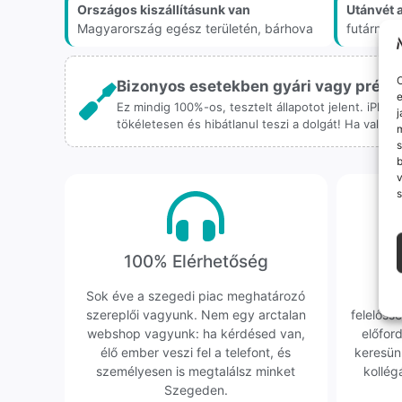
Országos kiszállításunk van
Utánvét 
Magyarország egész területén, bárhova
futárnál
O
Bizonyos esetekben gyári vagy prémiu
e
Ez mindig 100%-os, tesztelt állapotot jelent. iPho
j
tökéletesen és hibátlanul teszi a dolgát! Ha valah
m
s
v
s
100% Elérhetőség
K
Sok éve a szegedi piac meghatározó
Hi
szereplői vagyunk. Nem egy arctalan
felelőssé
webshop vagyunk: ha kérdésed van,
előfor
élő ember veszi fel a telefont, és
keresün
személyesen is megtalálsz minket
kollég
Szegeden.