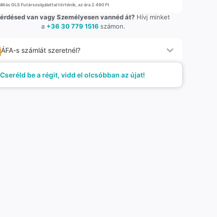
llítás GLS Futárszolgálattal történik, az ára 2 490 Ft
érdésed van vagy Személyesen vannéd át?
Hívj minket
a
+36 30 779 1516
számon.
ÁFA-s számlát szeretnél?
Cseréld be a régit, vidd el olcsóbban az újat!