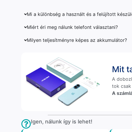
Mi a különbség a használt és a felújított készü
Miért éri meg nálunk telefont választani?
Milyen teljesítményre képes az akkumulátor?
Mit 
A doboz
tok csak
A számlá
Igen, nálunk így is lehet!