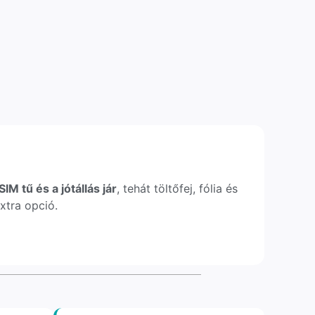
IM tű és a jótállás jár
, tehát töltőfej, fólia és
xtra opció.