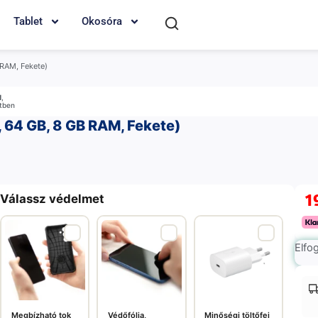
Tablet
Okosóra
 RAM, Fekete)
M
,
etben
, 64 GB, 8 GB RAM, Fekete)
1
Válassz védelmet
Elfo
Megbízható tok
Védőfólia,
Minőségi töltőfej