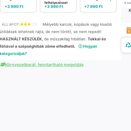
felhelyezéssel
A szá
+
3 990
Ft
+
3 990
Ft
+
7 990
Ft
K
Mélyebb karcok, kopások vagy kisebb
ÁLLAPOT:
ütődések lehetnek rajta, de nem törött, se nem repedt!
HASZNÁLT KÉSZÜLÉK
, de műszakilag hibátlan.
Tokkal és
fóliával a szépséghibák zöme elfedhető.
ⓘ Hogyan
kategorizáljuk?
Környezetbarát, fenntartható megoldás