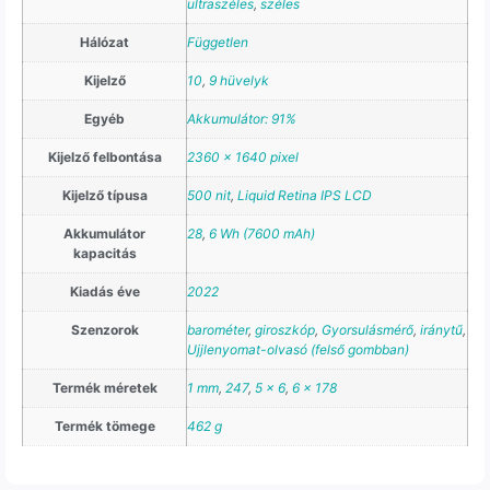
ultraszéles
,
széles
Hálózat
Független
Kijelző
10
,
9 hüvelyk
Egyéb
Akkumulátor: 91%
Kijelző felbontása
2360 x 1640 pixel
Kijelző típusa
500 nit
,
Liquid Retina IPS LCD
Akkumulátor
28
,
6 Wh (7600 mAh)
kapacitás
Kiadás éve
2022
Szenzorok
barométer
,
giroszkóp
,
Gyorsulásmérő
,
iránytű
,
Ujjlenyomat-olvasó (felső gombban)
Termék méretek
1 mm
,
247
,
5 x 6
,
6 x 178
Termék tömege
462 g