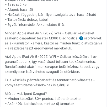
– Szín: szürke
– Állapot: használt
– Hálózat: független, bármilyen szolgáltatóval használható
– Tartozékok: doboz, kábel
– Egyéb információ: Akkumulátor: 91%
Minden Apple iPad Air 5 (2022) WiFi + Cellular készüléket
szakértő csapatunk teszteli M360 Diagnostics
szoftverrel:
i
az akkumulátor, kamera, kijelző és minden funkció átvizsgálva
– a részletes teszt eredményét mellékeljük.
A(z) Apple iPad Air 5 (2022) WiFi + Cellular készülékre 1 év
garanciát adunk, így vásárlásod teljesen kockázatmentes.
Rendelésedet akár 1 munkanapon belül kézhez kapod, vagy
személyesen is átveheted szegedi üzletünkben.
Ez a készülék pénztárcabarát és fenntartható választás –
környezettudatos vásárlóknak is ajánljuk!
Miért a Mobilpont Szeged?
– Minden készülék 80+ pontos, átlátható teszttel
– Akár 40%-kal olcsóbb, mint az új termékek