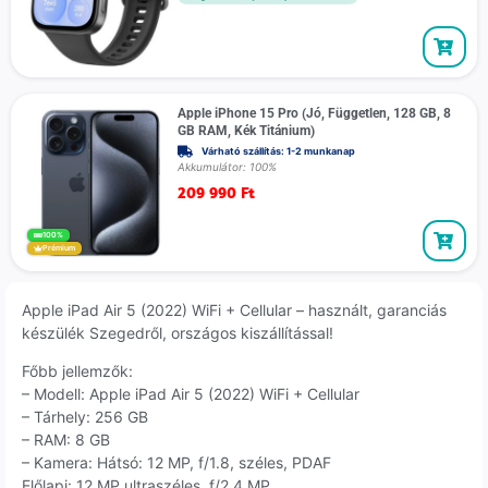
Apple iPhone 15 Pro (Jó, Független, 128 GB, 8
GB RAM, Kék Titánium)
Várható szállítás: 1-2 munkanap
Akkumulátor: 100%
209 990
Ft
100%
Prémium
Apple iPad Air 5 (2022) WiFi + Cellular – használt, garanciás
készülék Szegedről, országos kiszállítással!
Főbb jellemzők:
– Modell: Apple iPad Air 5 (2022) WiFi + Cellular
– Tárhely: 256 GB
– RAM: 8 GB
– Kamera: Hátsó: 12 MP, f/1.8, széles, PDAF
Előlapi: 12 MP ultraszéles, f/2.4 MP