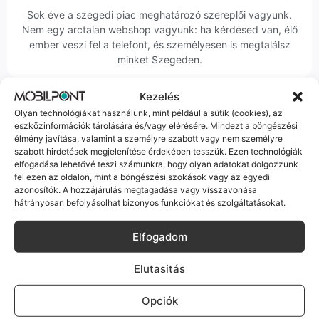
Sok éve a szegedi piac meghatározó szereplői vagyunk.
Nem egy arctalan webshop vagyunk: ha kérdésed van, élő
ember veszi fel a telefont, és személyesen is megtalálsz
minket Szegeden.
Kezelés
Olyan technológiákat használunk, mint például a sütik (cookies), az
eszközinformációk tárolására és/vagy elérésére. Mindezt a böngészési
élmény javítása, valamint a személyre szabott vagy nem személyre
Korrekt Ügyintézés
szabott hirdetések megjelenítése érdekében tesszük. Ezen technológiák
elfogadása lehetővé teszi számunkra, hogy olyan adatokat dolgozzunk
fel ezen az oldalon, mint a böngészési szokások vagy az egyedi
Hibázni emberi dolog, de a felelősségvállalás nálunk alap.
azonosítók. A hozzájárulás megtagadása vagy visszavonása
Ha ritkán előfordul egy hiba, nem kifogásokat keresünk,
hátrányosan befolyásolhat bizonyos funkciókat és szolgáltatásokat.
hanem megoldást. Szakértő kollégáink azonnal kézbe
veszik az ügyedet.
Elfogadom
Elutasitás
Opciók