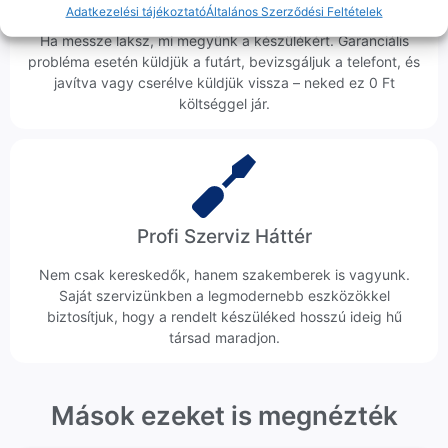
Ingyenes Futár & Szerviz
Adatkezelési tájékoztató
Általános Szerződési Feltételek
Ha messze laksz, mi megyünk a készülékért. Garanciális
probléma esetén küldjük a futárt, bevizsgáljuk a telefont, és
javítva vagy cserélve küldjük vissza – neked ez 0 Ft
költséggel jár.
Profi Szerviz Háttér
Nem csak kereskedők, hanem szakemberek is vagyunk.
Saját szervizünkben a legmodernebb eszközökkel
biztosítjuk, hogy a rendelt készüléked hosszú ideig hű
társad maradjon.
Mások ezeket is megnézték