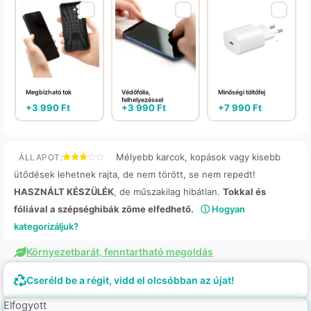
Megbízható tok
Védőfólia,
Minőségi töltőfej
felhelyezéssel
+
3 990
Ft
+
3 990
Ft
+
7 990
Ft
Mélyebb karcok, kopások vagy kisebb
ÁLLAPOT:
ütődések lehetnek rajta, de nem törött, se nem repedt!
HASZNÁLT KÉSZÜLÉK
, de műszakilag hibátlan.
Tokkal és
fóliával a szépséghibák zöme elfedhető.
ⓘ Hogyan
kategorizáljuk?
Környezetbarát, fenntartható megoldás
Cseréld be a régit, vidd el olcsóbban az újat!
Elfogyott