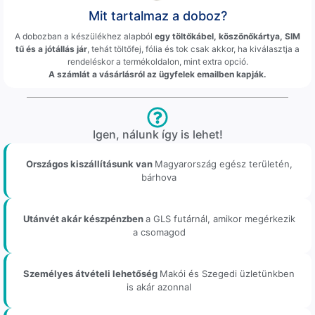
Mit tartalmaz a doboz?
A dobozban a készülékhez alapból
egy töltőkábel, köszönőkártya, SIM
tű és a jótállás jár
, tehát töltőfej, fólia és tok csak akkor, ha kiválasztja a
rendeléskor a termékoldalon, mint extra opció.
A számlát a vásárlásról az ügyfelek emailben kapják.
Igen, nálunk így is lehet!
Országos kiszállításunk van
Magyarország egész területén,
bárhova
Utánvét akár készpénzben
a GLS futárnál, amikor megérkezik
a csomagod
Személyes átvételi lehetőség
Makói és Szegedi üzletünkben
is akár azonnal