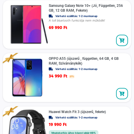
Samsung Galaxy Note 10+ (Jó, Független, 256
GB, 12 GB RAM, Fekete)
Várható szállítás: 1-2 munkanap
A toll bluetooth funkciója nem működik!
69 990
Ft
OPPO A55 (újszerű , független, 64 GB, 4 GB
RAM, Szivárványkék)
Várható szállítás: 1-2 munkanap
34 990
Ft
27%
Huawei Watch Fit 3 (újszerű, fekete)
Várható szállítás: 1-2 munkanap
19 990
Ft
Megtakarítás újhoz képest
akár 40%