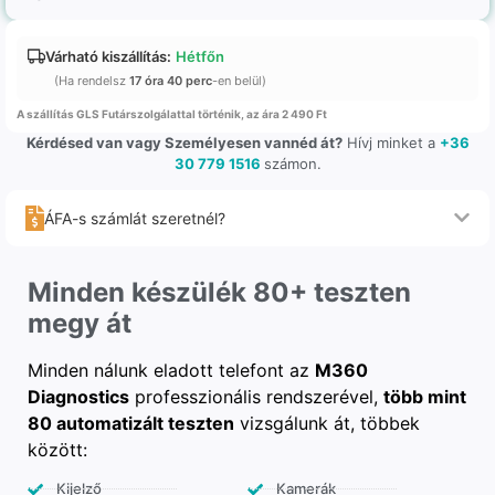
Várható kiszállítás:
Hétfőn
(Ha rendelsz
17 óra 40 perc
-en belül)
A szállítás GLS Futárszolgálattal történik, az ára 2 490 Ft
Kérdésed van vagy Személyesen vannéd át?
Hívj minket a
+36
30 779 1516
számon.
ÁFA-s számlát szeretnél?
Minden készülék 80+ teszten
megy át
Minden nálunk eladott telefont az
M360
Diagnostics
professzionális rendszerével,
több mint
80 automatizált teszten
vizsgálunk át, többek
között:
Kijelző
Kamerák