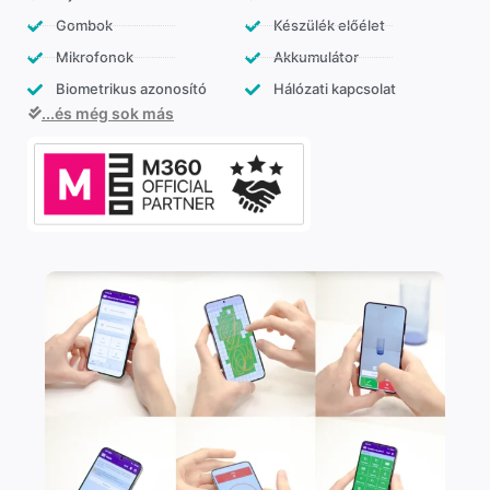
Gombok
Készülék előélet
Mikrofonok
Akkumulátor
Biometrikus azonosító
Hálózati kapcsolat
...és még sok más