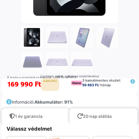
Ügyfeleink
valódi
,
nyilvános
üzletértékelései
A kép a gyártótól származik, csak illustráció
3 kamatmentes részlet
169 990
Ft
K.ÁFA (0%)
56 663 Ft
/ hónap
Információ:
Akkumulátor: 91%
1 év garancia
20 nap elállás
Válassz védelmet