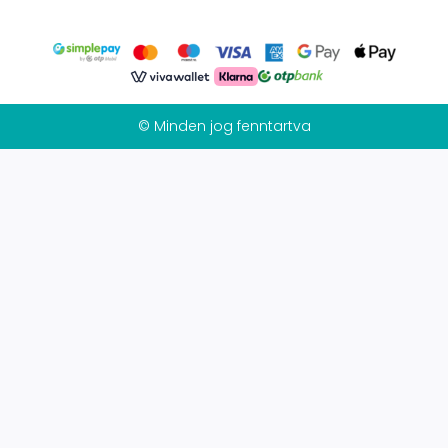
© Minden jog fenntartva