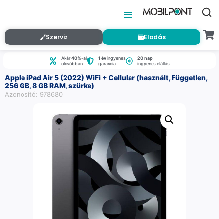
Szerviz
Eladás
Akár
40%
-al
1 év
ingyenes
20 nap
olcsóbban
garancia
ingyenes elállás
Apple iPad Air 5 (2022) WiFi + Cellular (használt, Független,
256 GB, 8 GB RAM, szürke)
Azonosító: 978680