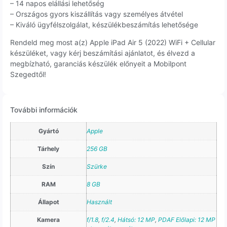
– 14 napos elállási lehetőség
– Országos gyors kiszállítás vagy személyes átvétel
– Kiváló ügyfélszolgálat, készülékbeszámítás lehetősége
Rendeld meg most a(z) Apple iPad Air 5 (2022) WiFi + Cellular
készüléket, vagy kérj beszámítási ajánlatot, és élvezd a
megbízható, garanciás készülék előnyeit a Mobilpont
Szegedtől!
További információk
Gyártó
Apple
Tárhely
256 GB
Szín
Szürke
RAM
8 GB
Állapot
Használt
Kamera
f/1.8
,
f/2.4
,
Hátsó: 12 MP
,
PDAF Előlapi: 12 MP