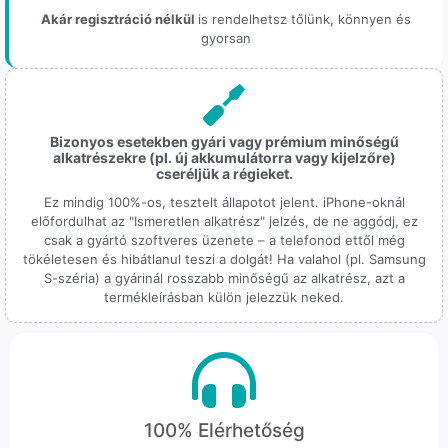
Akár regisztráció nélkül
is rendelhetsz tőlünk, könnyen és
gyorsan
Bizonyos esetekben gyári vagy prémium minőségű
alkatrészekre (pl. új akkumulátorra vagy kijelzőre)
cseréljük a régieket.
Ez mindig 100%-os, tesztelt állapotot jelent. iPhone-oknál
előfordulhat az "Ismeretlen alkatrész" jelzés, de ne aggódj, ez
csak a gyártó szoftveres üzenete – a telefonod ettől még
tökéletesen és hibátlanul teszi a dolgát! Ha valahol (pl. Samsung
S-széria) a gyárinál rosszabb minőségű az alkatrész, azt a
termékleírásban külön jelezzük neked.
100% Elérhetőség