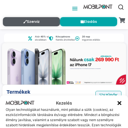
Szerviz
Eladás
Akár
40%
-al
Készpénzes
20 nap
olcsóbban
fizetés átvételkor
ingyenes elállás
Termékek
SZŰRŐK
Nincs találat
a megadott szűrőkkel.
Kezelés
Olyan technológiákat használunk, mint például a sütik (cookies), az
eszközinformációk tárolására és/vagy elérésére. Mindezt a böngészési
Jelenleg nincs ilyen termékünk :(
élmény javítása, valamint a személyre szabott vagy nem személyre
szabott hirdetések megjelenítése érdekében tesszük. Ezen technológiák