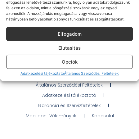
elfogadása lehetővé teszi számunkra, hogy olyan adatokat dolgozzunk
fel ezen az oldalon, mint a böngészési szokások vagy az egyedi
azonosítók. A hozzájárulás megtagadása vagy visszavonása
hátrányosan befolyásolhat bizonyos funkciókat és szolgáltatásokat.
Gyakran Ismételt Kérdések
Elfogadom
Elérhetőségeink
Elutasitás
Probléma jelentés / Elállás
Opciók
OTP Áruhitel Tájékoztató
Adatkezelési tájékoztató
Általános Szerződési Feltételek
Klarna fizetési tájékoztató
Általános Szerződési Feltételek
Adatkezelési tájékoztató
Garancia és Szervizfeltételek
Mobilpont Vélemények
Kapcsolat