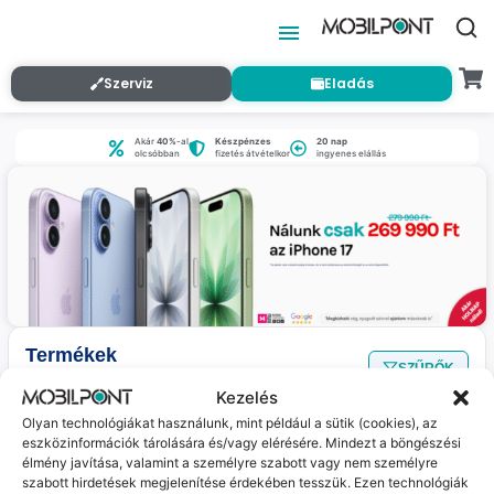
Szerviz
Eladás
Akár
40%
-al
Készpénzes
20 nap
olcsóbban
fizetés átvételkor
ingyenes elállás
Termékek
SZŰRŐK
Nincs találat
a megadott szűrőkkel.
Kezelés
Olyan technológiákat használunk, mint például a sütik (cookies), az
eszközinformációk tárolására és/vagy elérésére. Mindezt a böngészési
Jelenleg nincs ilyen termékünk :(
élmény javítása, valamint a személyre szabott vagy nem személyre
szabott hirdetések megjelenítése érdekében tesszük. Ezen technológiák