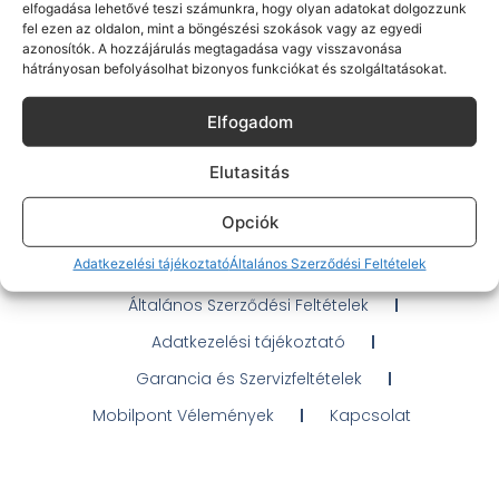
elfogadása lehetővé teszi számunkra, hogy olyan adatokat dolgozzunk
fel ezen az oldalon, mint a böngészési szokások vagy az egyedi
azonosítók. A hozzájárulás megtagadása vagy visszavonása
hátrányosan befolyásolhat bizonyos funkciókat és szolgáltatásokat.
Gyakran Ismételt Kérdések
Elfogadom
Elérhetőségeink
Elutasitás
Probléma jelentés / Elállás
Opciók
OTP Áruhitel Tájékoztató
Adatkezelési tájékoztató
Általános Szerződési Feltételek
Klarna fizetési tájékoztató
Általános Szerződési Feltételek
Adatkezelési tájékoztató
Garancia és Szervizfeltételek
Mobilpont Vélemények
Kapcsolat