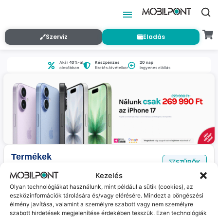
Szerviz
Eladás
Akár
40%
-al
Készpénzes
20 nap
olcsóbban
fizetés átvételkor
ingyenes elállás
Termékek
SZŰRŐK
Nincs találat
a megadott szűrőkkel.
Kezelés
Olyan technológiákat használunk, mint például a sütik (cookies), az
eszközinformációk tárolására és/vagy elérésére. Mindezt a böngészési
Jelenleg nincs ilyen termékünk :(
élmény javítása, valamint a személyre szabott vagy nem személyre
szabott hirdetések megjelenítése érdekében tesszük. Ezen technológiák