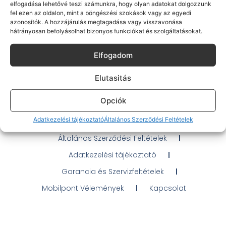
elfogadása lehetővé teszi számunkra, hogy olyan adatokat dolgozzunk
fel ezen az oldalon, mint a böngészési szokások vagy az egyedi
azonosítók. A hozzájárulás megtagadása vagy visszavonása
hátrányosan befolyásolhat bizonyos funkciókat és szolgáltatásokat.
Gyakran Ismételt Kérdések
Elfogadom
Elérhetőségeink
Elutasitás
Probléma jelentés / Elállás
Opciók
OTP Áruhitel Tájékoztató
Adatkezelési tájékoztató
Általános Szerződési Feltételek
Klarna fizetési tájékoztató
Általános Szerződési Feltételek
Adatkezelési tájékoztató
Garancia és Szervizfeltételek
Mobilpont Vélemények
Kapcsolat