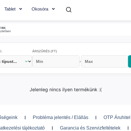
Tablet
Okosóra
THM
,
szletben
K:
ÁRSZŰRÉS (FT)
-
Jelenleg nincs ilyen termékünk :(
őségeink
Probléma jelentés / Elállás
OTP Áruhitel
atkezelési tájékoztató
Garancia és Szervizfeltételek