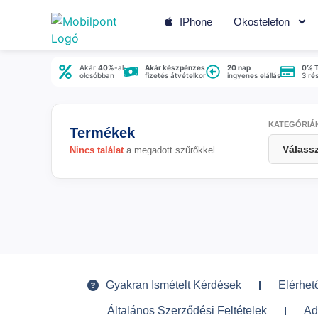
IPhone
Okostelefon
Akár
40%
-al
Akár készpénzes
20 nap
0% 
olcsóbban
fizetés átvételkor
ingyenes elállás
3 ré
KATEGÓRIÁ
Termékek
Nincs találat
a megadott szűrőkkel.
Gyakran Ismételt Kérdések
Elérhet
Általános Szerződési Feltételek
Ad