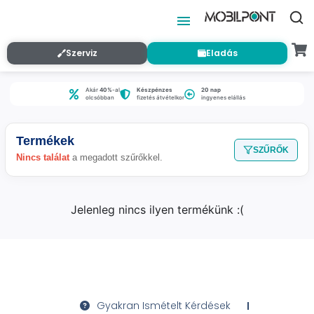
Szerviz
Eladás
Akár
40%
-al
Készpénzes
20 nap
olcsóbban
fizetés átvételkor
ingyenes elállás
Termékek
SZŰRŐK
Nincs találat
a megadott szűrőkkel.
Jelenleg nincs ilyen termékünk :(
Gyakran Ismételt Kérdések