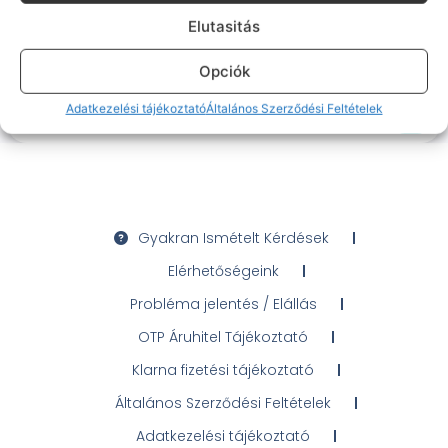
Asztroszürke)
Elutasitás
Frissen feltöltve, csapj le rá!
Várható szállítás: 1-2 munkanap
Akkumulátor: 100% Cserélt kijelző (nincs 3D
Opciók
Touch).
34 990
Ft
Adatkezelési tájékoztató
Általános Szerződési Feltételek
100%
Gyakran Ismételt Kérdések
Elérhetőségeink
Probléma jelentés / Elállás
OTP Áruhitel Tájékoztató
Klarna fizetési tájékoztató
Általános Szerződési Feltételek
Adatkezelési tájékoztató