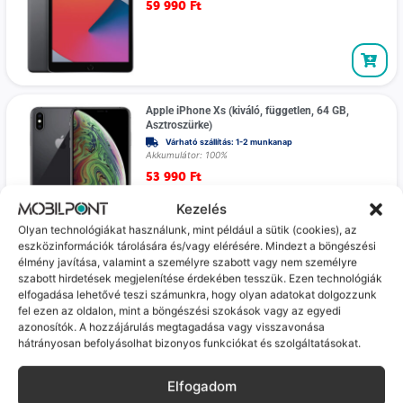
59 990
Ft
Apple iPhone Xs (kiváló, független, 64 GB,
Asztroszürke)
Várható szállítás: 1-2 munkanap
Akkumulátor: 100%
53 990
Ft
Kezelés
100%
Olyan technológiákat használunk, mint például a sütik (cookies), az
eszközinformációk tárolására és/vagy elérésére. Mindezt a böngészési
élmény javítása, valamint a személyre szabott vagy nem személyre
Apple iPad Air 7 (M3) WiFi (újszerű, , 256 GB, 8
szabott hirdetések megjelenítése érdekében tesszük. Ezen technológiák
GB RAM, asztroszürke)
elfogadása lehetővé teszi számunkra, hogy olyan adatokat dolgozzunk
Várható szállítás: 1-2 munkanap
fel ezen az oldalon, mint a böngészési szokások vagy az egyedi
Akkumulátor: 94%
azonosítók. A hozzájárulás megtagadása vagy visszavonása
259 990
Ft
hátrányosan befolyásolhat bizonyos funkciókat és szolgáltatásokat.
Prémium
Megtakarítás újhoz képest
akár 40%
Elfogadom
Apple iPhone 8 (kiváló, független, 64GB,