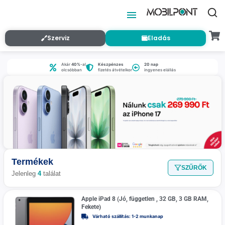
Szerviz
Eladás
Akár
40%
-al
Készpénzes
20 nap
olcsóbban
fizetés átvételkor
ingyenes elállás
Termékek
SZŰRŐK
Jelenleg
4
találat
Apple iPad 8 (Jó, független , 32 GB, 3 GB RAM,
Fekete)
Várható szállítás: 1-2 munkanap