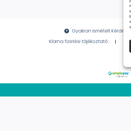
j
m
s
v
s
Gyakran Ismételt Kérdése
Klarna fizetési tájékoztató
Ált