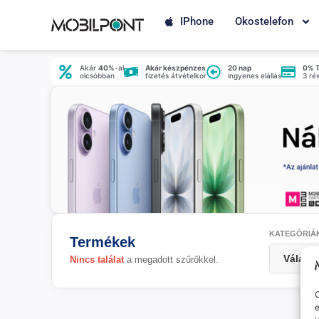
IPhone
Okostelefon
Akár
40%
-al
Akár készpénzes
20 nap
0% 
olcsóbban
fizetés átvételkor
ingyenes elállás
3 ré
KATEGÓRIÁ
Termékek
Nincs találat
a megadott szűrőkkel.
O
e