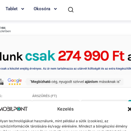
Tablet
Okosóra
THM
,
szletben
K:
ÁRSZŰRÉS (FT)
-
Kezelés
lyan technológiákat használunk, mint például a sütik (cookies), az
szközinformációk tárolására és/vagy elérésére. Mindezt a böngészési élmény