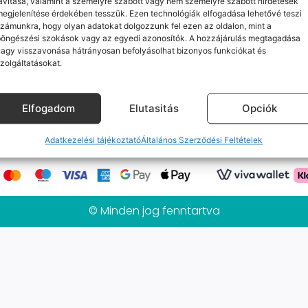
avítása, valamint a személyre szabott vagy nem személyre szabott hirdetések
Jelenleg nincs ilyen termékünk :(
egjelenítése érdekében tesszük. Ezen technológiák elfogadása lehetővé teszi
zámunkra, hogy olyan adatokat dolgozzunk fel ezen az oldalon, mint a
böngészési szokások vagy az egyedi azonosítók. A hozzájárulás megtagadása
agy visszavonása hátrányosan befolyásolhat bizonyos funkciókat és
zolgáltatásokat.
k
Elérhetőségeink
Probléma jelentés / Elállás
alános Szerződési Feltételek
Adatkezelési tájékoztat
Elfogadom
Elutasitás
Opciók
Mobilpont Vélemények
Kapcsolat
Adatkezelési tájékoztató
Általános Szerződési Feltételek
© Minden jog fenntartva