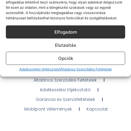
elfogadása lehetővé teszi számunkra, hogy olyan adatokat dolgozzunk
fel ezen az oldalon, mint a böngészési szokások vagy az egyedi
azonosítók. A hozzájárulás megtagadása vagy visszavonása
hátrányosan befolyásolhat bizonyos funkciókat és szolgáltatásokat.
Gyakran Ismételt Kérdések
Elfogadom
Elérhetőségeink
Elutasitás
Probléma jelentés / Elállás
Opciók
OTP Áruhitel Tájékoztató
Adatkezelési tájékoztató
Általános Szerződési Feltételek
Klarna fizetési tájékoztató
Általános Szerződési Feltételek
Adatkezelési tájékoztató
Garancia és Szervizfeltételek
Mobilpont Vélemények
Kapcsolat