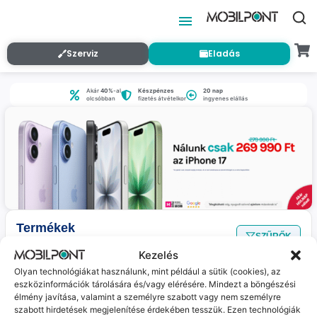
Szerviz
Eladás
Akár
40%
-al
Készpénzes
20 nap
olcsóbban
fizetés átvételkor
ingyenes elállás
Termékek
SZŰRŐK
Nincs találat
a megadott szűrőkkel.
Kezelés
Olyan technológiákat használunk, mint például a sütik (cookies), az
eszközinformációk tárolására és/vagy elérésére. Mindezt a böngészési
Jelenleg nincs ilyen termékünk :(
élmény javítása, valamint a személyre szabott vagy nem személyre
szabott hirdetések megjelenítése érdekében tesszük. Ezen technológiák