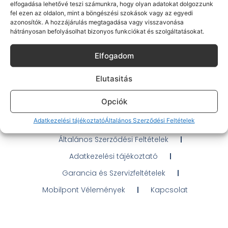
elfogadása lehetővé teszi számunkra, hogy olyan adatokat dolgozzunk
fel ezen az oldalon, mint a böngészési szokások vagy az egyedi
azonosítók. A hozzájárulás megtagadása vagy visszavonása
hátrányosan befolyásolhat bizonyos funkciókat és szolgáltatásokat.
Gyakran Ismételt Kérdések
Elfogadom
Elérhetőségeink
Elutasitás
Probléma jelentés / Elállás
Opciók
OTP Áruhitel Tájékoztató
Adatkezelési tájékoztató
Általános Szerződési Feltételek
Klarna fizetési tájékoztató
Általános Szerződési Feltételek
Adatkezelési tájékoztató
Garancia és Szervizfeltételek
Mobilpont Vélemények
Kapcsolat