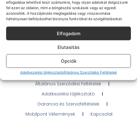
elfogadása lehetővé teszi számunkra, hogy olyan adatokat dolgozzunk
fel ezen az oldalon, mint a böngészési szokások vagy az egyedi
azonosítók. A hozzájárulás megtagadása vagy visszavonása
hátrányosan befolyásolhat bizonyos funkciókat és szolgáltatásokat.
Gyakran Ismételt Kérdések
Elfogadom
Elérhetőségeink
Elutasitás
Probléma jelentés / Elállás
Opciók
OTP Áruhitel Tájékoztató
Adatkezelési tájékoztató
Általános Szerződési Feltételek
Klarna fizetési tájékoztató
Általános Szerződési Feltételek
Adatkezelési tájékoztató
Garancia és Szervizfeltételek
Mobilpont Vélemények
Kapcsolat