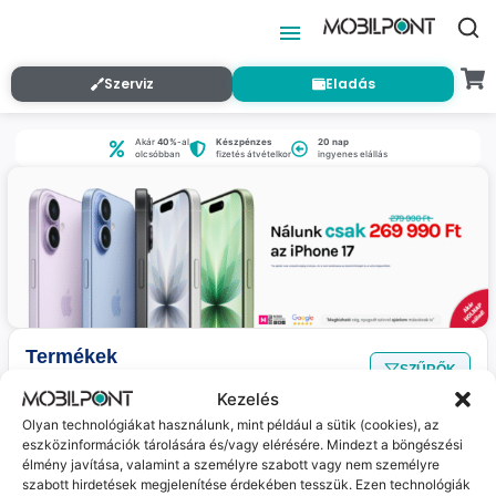
Szerviz
Eladás
Akár
40%
-al
Készpénzes
20 nap
olcsóbban
fizetés átvételkor
ingyenes elállás
Termékek
SZŰRŐK
Nincs találat
a megadott szűrőkkel.
Kezelés
Olyan technológiákat használunk, mint például a sütik (cookies), az
eszközinformációk tárolására és/vagy elérésére. Mindezt a böngészési
Jelenleg nincs ilyen termékünk :(
élmény javítása, valamint a személyre szabott vagy nem személyre
szabott hirdetések megjelenítése érdekében tesszük. Ezen technológiák