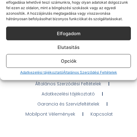
elfogadása lehetővé teszi számunkra, hogy olyan adatokat dolgozzunk
fel ezen az oldalon, mint a böngészési szokások vagy az egyedi
azonosítók. A hozzájárulás megtagadása vagy visszavonása
hátrányosan befolyásolhat bizonyos funkciókat és szolgáltatásokat.
Gyakran Ismételt Kérdések
Elfogadom
Elérhetőségeink
Elutasitás
Probléma jelentés / Elállás
Opciók
OTP Áruhitel Tájékoztató
Adatkezelési tájékoztató
Általános Szerződési Feltételek
Klarna fizetési tájékoztató
Általános Szerződési Feltételek
Adatkezelési tájékoztató
Garancia és Szervizfeltételek
Mobilpont Vélemények
Kapcsolat