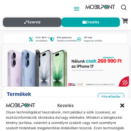
Szerviz
Eladás
Akár
40%
-al
Készpénzes
20 nap
olcsóbban
fizetés átvételkor
ingyenes elállás
Termékek
SZŰRŐK
Nincs találat
a megadott szűrőkkel.
Kezelés
Olyan technológiákat használunk, mint például a sütik (cookies), az
eszközinformációk tárolására és/vagy elérésére. Mindezt a böngészési
Jelenleg nincs ilyen termékünk :(
élmény javítása, valamint a személyre szabott vagy nem személyre
szabott hirdetések megjelenítése érdekében tesszük. Ezen technológiák