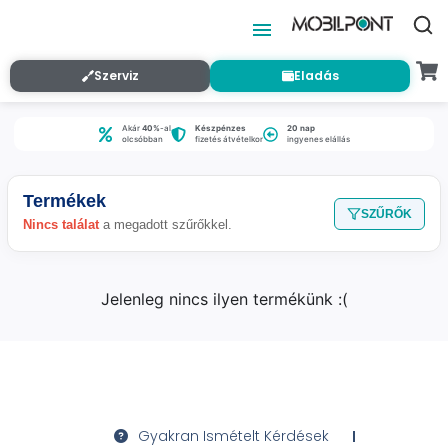
Szerviz
Eladás
Akár
40%
-al
Készpénzes
20 nap
olcsóbban
fizetés átvételkor
ingyenes elállás
Termékek
SZŰRŐK
Nincs találat
a megadott szűrőkkel.
Jelenleg nincs ilyen termékünk :(
Gyakran Ismételt Kérdések