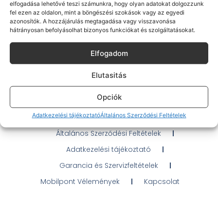
elfogadása lehetővé teszi számunkra, hogy olyan adatokat dolgozzunk
fel ezen az oldalon, mint a böngészési szokások vagy az egyedi
azonosítók. A hozzájárulás megtagadása vagy visszavonása
hátrányosan befolyásolhat bizonyos funkciókat és szolgáltatásokat.
Gyakran Ismételt Kérdések
Elfogadom
Elérhetőségeink
Elutasitás
Probléma jelentés / Elállás
Opciók
OTP Áruhitel Tájékoztató
Adatkezelési tájékoztató
Általános Szerződési Feltételek
Klarna fizetési tájékoztató
Általános Szerződési Feltételek
Adatkezelési tájékoztató
Garancia és Szervizfeltételek
Mobilpont Vélemények
Kapcsolat