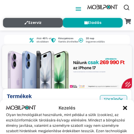
Szerviz
Eladás
Akár
40%
-al
Készpénzes
20 nap
olcsóbban
fizetés átvételkor
ingyenes elállás
Termékek
SZŰRŐK
Nincs találat
a megadott szűrőkkel.
Kezelés
Olyan technológiákat használunk, mint például a sütik (cookies), az
eszközinformációk tárolására és/vagy elérésére. Mindezt a böngészési
Jelenleg nincs ilyen termékünk :(
élmény javítása, valamint a személyre szabott vagy nem személyre
szabott hirdetések megjelenítése érdekében tesszük. Ezen technológiák