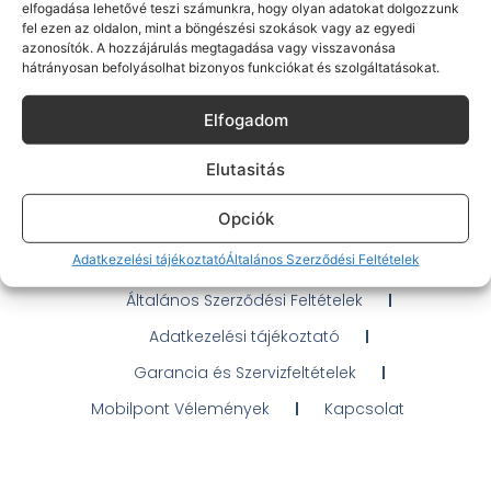
elfogadása lehetővé teszi számunkra, hogy olyan adatokat dolgozzunk
fel ezen az oldalon, mint a böngészési szokások vagy az egyedi
azonosítók. A hozzájárulás megtagadása vagy visszavonása
hátrányosan befolyásolhat bizonyos funkciókat és szolgáltatásokat.
Gyakran Ismételt Kérdések
Elfogadom
Elérhetőségeink
Elutasitás
Probléma jelentés / Elállás
Opciók
OTP Áruhitel Tájékoztató
Adatkezelési tájékoztató
Általános Szerződési Feltételek
Klarna fizetési tájékoztató
Általános Szerződési Feltételek
Adatkezelési tájékoztató
Garancia és Szervizfeltételek
Mobilpont Vélemények
Kapcsolat