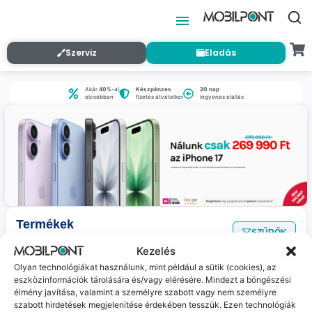
Szerviz
Eladás
Akár
40%
-al
Készpénzes
20 nap
olcsóbban
fizetés átvételkor
ingyenes elállás
Termékek
SZŰRŐK
Nincs találat
a megadott szűrőkkel.
Kezelés
Olyan technológiákat használunk, mint például a sütik (cookies), az
eszközinformációk tárolására és/vagy elérésére. Mindezt a böngészési
Jelenleg nincs ilyen termékünk :(
élmény javítása, valamint a személyre szabott vagy nem személyre
szabott hirdetések megjelenítése érdekében tesszük. Ezen technológiák